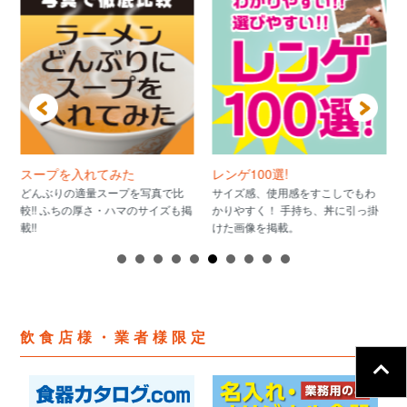
スープを入れてみた
レンゲ100選!
どんぶりの適量スープを写真で比
サイズ感、使用感をすこしでもわ
較!! ふちの厚さ・ハマのサイズも掲
かりやすく！ 手持ち、丼に引っ掛
載!!
けた画像を掲載。
飲食店様・業者様限定