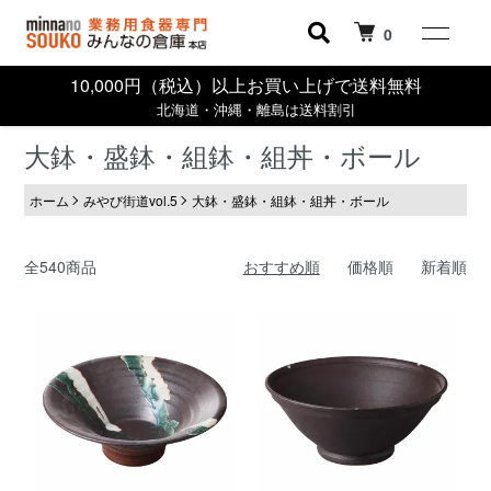
0
10,000円（税込）以上お買い上げで送料無料
北海道・沖縄・離島は送料割引
大鉢・盛鉢・組鉢・組丼・ボール
ホーム
みやび街道vol.5
大鉢・盛鉢・組鉢・組丼・ボール
全540商品
おすすめ順
価格順
新着順