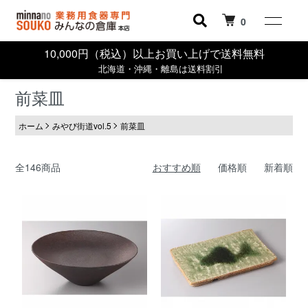
0
10,000円（税込）以上お買い上げで送料無料
北海道・沖縄・離島は送料割引
前菜皿
ホーム
みやび街道vol.5
前菜皿
全146商品
おすすめ順
価格順
新着順