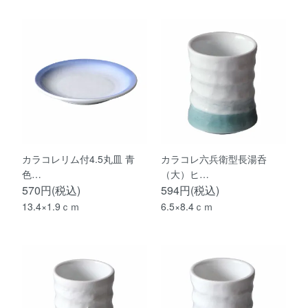
カラコレリム付4.5丸皿 青
カラコレ六兵衛型長湯呑
色…
（大）ヒ…
570円(税込)
594円(税込)
13.4×1.9ｃｍ
6.5×8.4ｃｍ