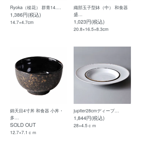
Ryoka（稜花） 群青14.…
織部玉子型鉢（中） 和食器
1,386円(税込)
盛…
1,023円(税込)
14.7×4.7cm
20.8×16.5×8.3cm
錦天目4寸丼 和食器 小丼・
jupiter28cmディープ…
多…
1,844円(税込)
SOLD OUT
28×4.5ｃｍ
12.7×7.1ｃｍ