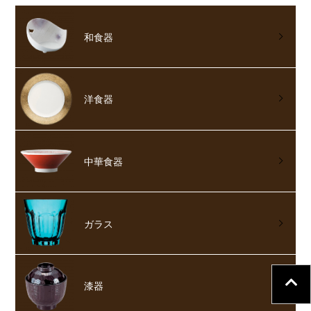
和食器
洋食器
中華食器
ガラス
漆器