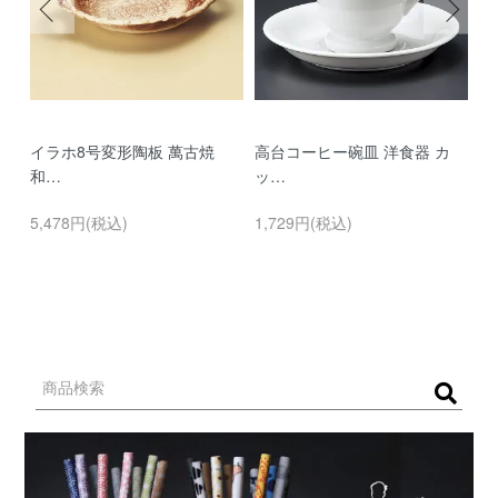
イラホ8号変形陶板 萬古焼
高台コーヒー碗皿 洋食器 カ
濃
和…
ッ…
…
5,478円(税込)
1,729円(税込)
9