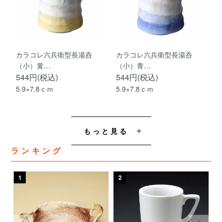
カラコレ六兵衛型長湯呑
カラコレ六兵衛型長湯呑
（小）黄…
（小）青…
544円(税込)
544円(税込)
5.9×7.8ｃｍ
5.9×7.8ｃｍ
もっと見る
ランキング
1
2
3