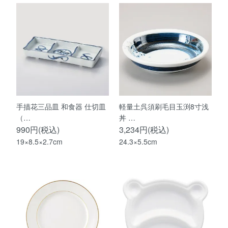
手描花三品皿 和食器 仕切皿
軽量土呉須刷毛目玉渕8寸浅
（…
丼 …
990円(税込)
3,234円(税込)
19×8.5×2.7cm
24.3×5.5cm