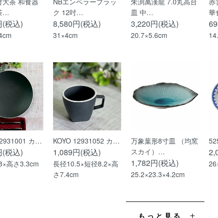
付大茶 和食器
NBエンペラーブラッ
朱渕萬漢龍 7.0丸高台
赤
茶…
ク 12吋…
皿 中…
華
円(税込)
8,580円(税込)
3,220円(税込)
6
.4cm
31×4cm
20.7×5.6cm
14
12931001 カ…
KOYO 12931052 カ…
万象葉形8寸皿 （均窯
52
円(税込)
1,089円(税込)
スカイ）…
2
1,782円(税込)
8×高さ3.3cm
長径10.5×短径8.2×高
26
さ7.4cm
25.2×23.3×4.2cm
もっと見る