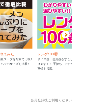
入れてみた
レンゲ100選!
あったか土
量スープを写真で比較!!
サイズ感、使用感をすこしでもわか
これからの季
ハマのサイズも掲載!!
りやすく！ 手持ち、丼に引っ掛けた
イズ別でご紹
画像を掲載。
会員登録後ご利用ください