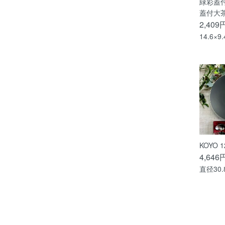
緑彩蓋
蓋付大
2,409
14.6×9
KOYO 
4,646
直径30.