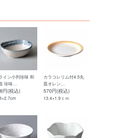
ライン小判珍味 和
カラコレリム付4.5丸
器 珍味…
皿オレン…
48円(税込)
570円(税込)
8×2.7cm
13.4×1.9ｃｍ