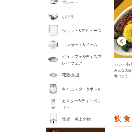
プレート
ボウル
ショット&アミューズ
コンポート&ドーム
ビュッフェ&ディスプ
レイウェア
0%OFF SALE
スープ別最強丼
カレー特
ため全て70%OFF!!
スープの色と丼の色・柄の相性はこ
みんな大好
花瓶/灰皿
れを見ればバッチリ!!
食べよう。
キャニスター&ボトル
カスター&ディスペン
サー
飲
雑貨・卓上小物