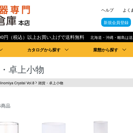
ヘルプ
よく
新規会員登録
,000円（税込）以上お買い上げで送料無料
北海道・沖縄・離島は送
カタログから探す
業態から探す
・卓上小物
inomiya Crystal Vol.8
雑貨・卓上小物
4商品