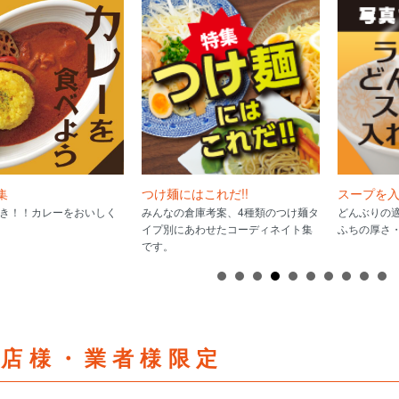
集
つけ麺にはこれだ!!
スープを
き！！カレーをおいしく
みんなの倉庫考案、4種類のつけ麺タ
どんぶりの適
イプ別にあわせたコーディネイト集
ふちの厚さ・
です。
食店様・業者様限定