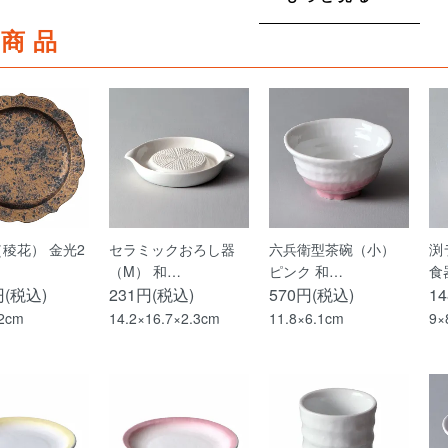
着商品
a（稜花） 金光2
セラミックおろし器
六兵衛型茶碗（小）
渕
（M） 和…
ピンク 和…
食
円(税込)
231円(税込)
570円(税込)
1
.2cm
14.2×16.7×2.3cm
11.8×6.1cm
9×