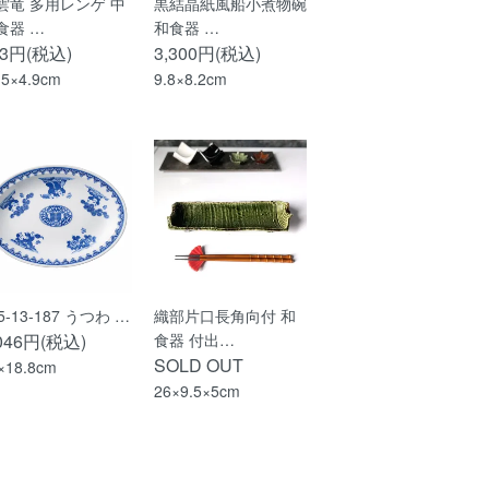
雲竜 多用レンゲ 中
黒結晶紙風船小煮物碗
食器 …
和食器 …
93円(税込)
3,300円(税込)
.5×4.9cm
9.8×8.2cm
5-13-187 うつわ …
織部片口長角向付 和
,046円(税込)
食器 付出…
SOLD OUT
×18.8cm
26×9.5×5cm