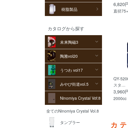
6,820
樹脂製品
直径75×
カタログから探す
未来陶磁3
陶雅vol20
うつわ vol17
QY-52
みやび街道vol.5
スタ…
3,960
Ninomiya Crystal Vol.8
2000cc
全てのNinomiya Crystal Vol.8
タンブラー
カ