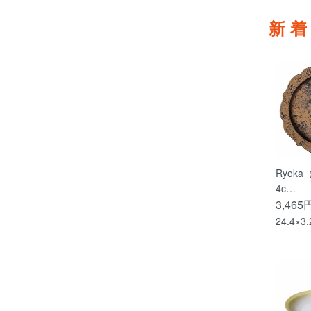
新
Ryok
4c…
3,465
24.4×3