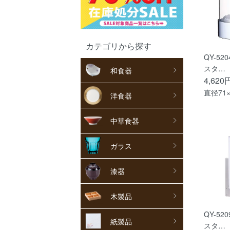
カテゴリから探す
QY-52
スタ…
和食器
4,620
直径71×
洋食器
中華食器
ガラス
漆器
木製品
QY-52
紙製品
スタ…