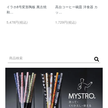
イラホ8号変形陶板 萬古焼
高台コーヒー碗皿 洋食器 カ
濃
和…
ッ…
…
5,478円(税込)
1,729円(税込)
9