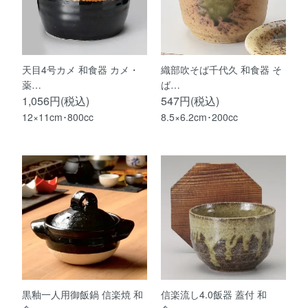
天目4号カメ 和食器 カメ・
織部吹そば千代久 和食器 そ
薬…
ば…
1,056円(税込)
547円(税込)
12×11cm･800cc
8.5×6.2cm･200cc
黒釉一人用御飯鍋 信楽焼 和
信楽流し4.0飯器 蓋付 和