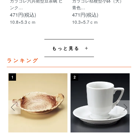
カラコレ六兵衛型豆茶碗 ピ
カラコレ桔梗型小鉢（大）
ンク…
青色…
471円(税込)
471円(税込)
10.8×5.3ｃｍ
10.3×5.7ｃｍ
もっと見る
ランキング
1
2
3