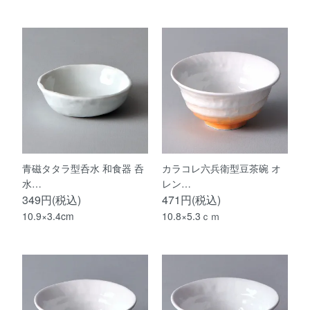
青磁タタラ型呑水 和食器 呑
カラコレ六兵衛型豆茶碗 オ
水…
レン…
349円(税込)
471円(税込)
10.9×3.4cm
10.8×5.3ｃｍ