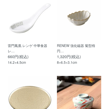
雷門鳳凰 レンゲ 中華食器
RENEW 強化磁器 菊型楕
レ…
円…
660円(税込)
1,320円(税込)
14.2×4.5cm
8×6.5×3.1cm