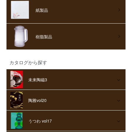
紙製品
樹脂製品
カタログから探す
未来陶磁3
陶雅vol20
うつわ vol17