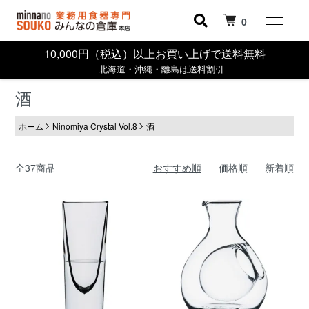
0
10,000円（税込）以上お買い上げで送料無料
北海道・沖縄・離島は送料割引
酒
ホーム
Ninomiya Crystal Vol.8
酒
全37商品
おすすめ順
価格順
新着順