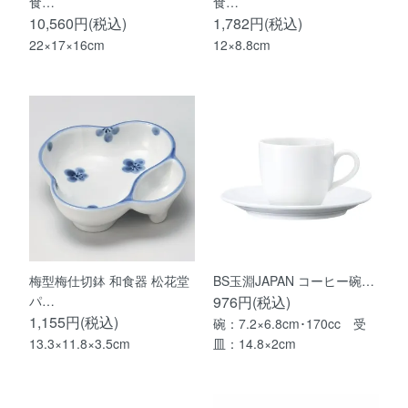
食…
食…
10,560円(税込)
1,782円(税込)
22×17×16cm
12×8.8cm
梅型梅仕切鉢 和食器 松花堂
BS玉淵JAPAN コーヒー碗…
パ…
976円(税込)
1,155円(税込)
碗：7.2×6.8cm･170cc 受
13.3×11.8×3.5cm
皿：14.8×2cm