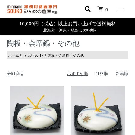
0
10,000円（税込）以上お買い上げで送料無料
北海道・沖縄・離島は送料割引
陶板・会席鍋・その他
ホーム
うつわ vol17
陶板・会席鍋・その他
全51商品
おすすめ順
価格順
新着順