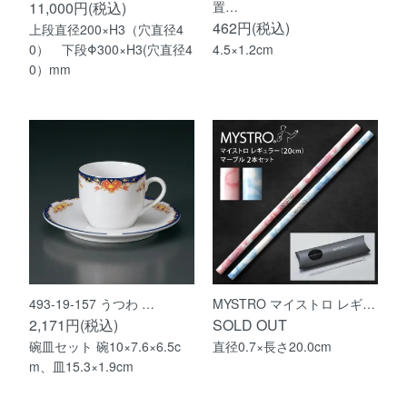
11,000円(税込)
置…
462円(税込)
上段直径200×H3（穴直径4
0） 下段Φ300×H3(穴直径4
4.5×1.2cm
0）mm
493-19-157 うつわ …
MYSTRO マイストロ レギ…
2,171円(税込)
SOLD OUT
碗皿セット 碗10×7.6×6.5c
直径0.7×長さ20.0cm
m、皿15.3×1.9cm