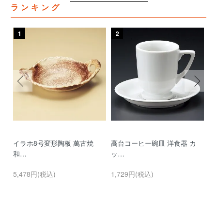
ランキング
1
2
3
イラホ8号変形陶板 萬古焼
高台コーヒー碗皿 洋食器 カ
濃
和…
ッ…
…
5,478円(税込)
1,729円(税込)
9