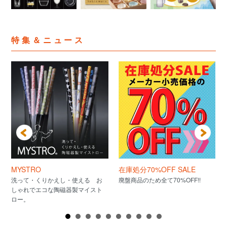
特集＆ニュース
MYSTRO
在庫処分70%OFF SALE
洗って・くりかえし・使える お
廃盤商品のため全て70%OFF!!
しゃれでエコな陶磁器製マイスト
ロー。