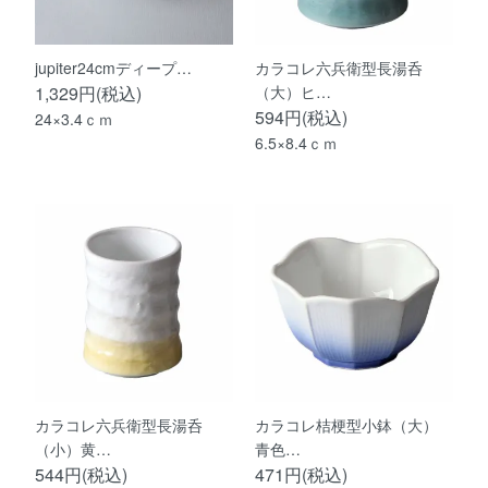
jupiter24cmディープ…
カラコレ六兵衛型長湯呑
1,329円(税込)
（大）ヒ…
594円(税込)
24×3.4ｃｍ
6.5×8.4ｃｍ
カラコレ六兵衛型長湯呑
カラコレ桔梗型小鉢（大）
（小）黄…
青色…
544円(税込)
471円(税込)