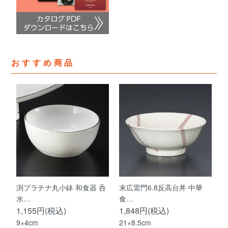
おすすめ商品
渕プラチナ丸小鉢 和食器 呑
末広雷門6.8反高台丼 中華
水…
食…
1,155円(税込)
1,848円(税込)
9×4cm
21×8.5cm