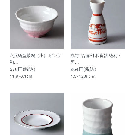
六兵衛型茶碗（小） ピンク
赤竹1合徳利 和食器 徳利・
和…
盃…
570円(税込)
264円(税込)
11.8×6.1cm
4.5×12.8ｃｍ