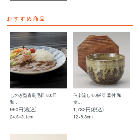
おすすめ商品
しのぎ型青刷毛目 8.0皿
信楽流し4.0飯器 蓋付 和
和…
食…
990円(税込)
1,782円(税込)
24.6×3.1cm
12×8.8cm