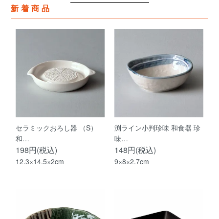
新着商品
セラミックおろし器 （S）
渕ライン小判珍味 和食器 珍
和…
味…
198円(税込)
148円(税込)
12.3×14.5×2cm
9×8×2.7cm