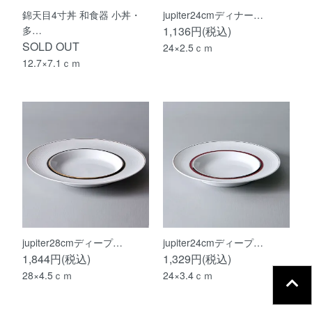
錦天目4寸丼 和食器 小丼・
jupiter24cmディナー…
多…
1,136円(税込)
SOLD OUT
24×2.5ｃｍ
12.7×7.1ｃｍ
jupiter28cmディープ…
jupiter24cmディープ…
1,844円(税込)
1,329円(税込)
28×4.5ｃｍ
24×3.4ｃｍ