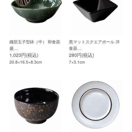
織部玉子型鉢（中） 和食器
黒マットスクエアボール 洋
盛…
食器…
1,023円(税込)
280円(税込)
20.8×16.5×8.3cm
7×3.1cm