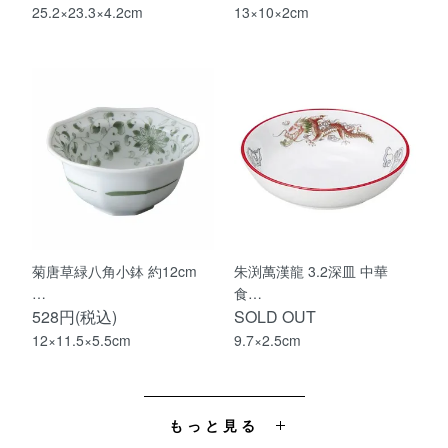
25.2×23.3×4.2cm
13×10×2cm
菊唐草緑八角小鉢 約12cm
朱渕萬漢龍 3.2深皿 中華
…
食…
528円(税込)
SOLD OUT
12×11.5×5.5cm
9.7×2.5cm
もっと見る