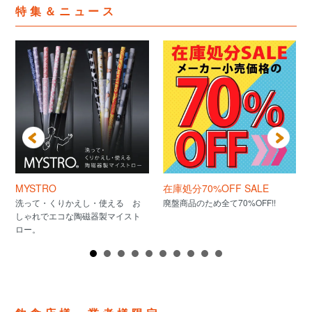
特集＆ニュース
MYSTRO
在庫処分70%OFF SALE
洗って・くりかえし・使える お
廃盤商品のため全て70%OFF!!
しゃれでエコな陶磁器製マイスト
ロー。