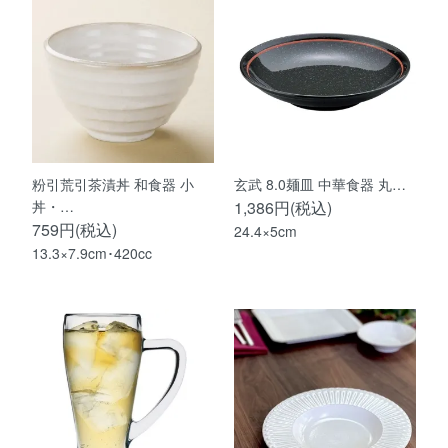
粉引荒引茶漬丼 和食器 小
玄武 8.0麺皿 中華食器 丸…
丼・…
1,386円(税込)
759円(税込)
24.4×5cm
13.3×7.9cm･420cc