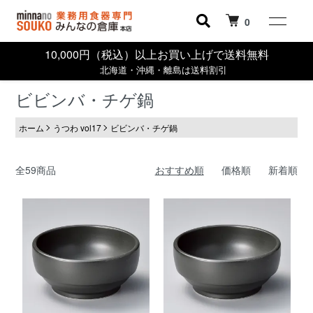
0
10,000円（税込）以上お買い上げで送料無料
北海道・沖縄・離島は送料割引
ビビンバ・チゲ鍋
ホーム
うつわ vol17
ビビンバ・チゲ鍋
全59商品
おすすめ順
価格順
新着順