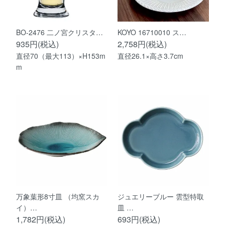
BO-2476 二ノ宮クリスタ…
KOYO 16710010 ス…
935円(税込)
2,758円(税込)
直径70（最大113）×H153m
直径26.1×高さ3.7cm
m
万象葉形8寸皿 （均窯スカ
ジュエリーブルー 雲型特取
イ）…
皿 …
1,782円(税込)
693円(税込)