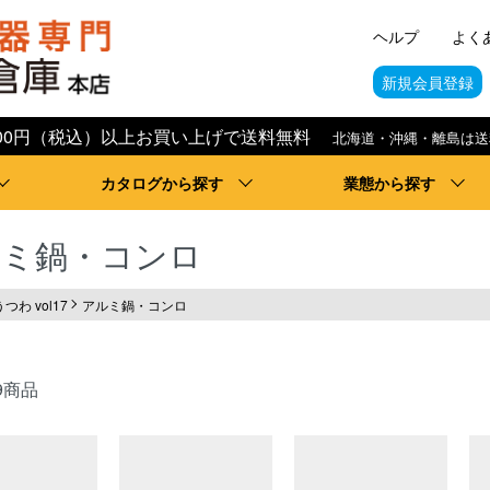
ヘルプ
よく
新規会員登録
,000円（税込）以上お買い上げで送料無料
北海道・沖縄・離島は送
カタログから探す
業態から探す
ルミ鍋・コンロ
うつわ vol17
アルミ鍋・コンロ
9商品