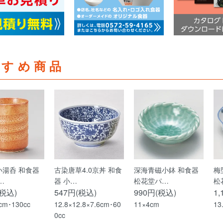
すすめ商品
小湯呑 和食器
古染唐草4.0京丼 和食
深海青磁小鉢 和食器
梅
…
器 小…
松花堂パ…
松
(税込)
547円(税込)
990円(税込)
1
5cm･130cc
12.8×12.8×7.6cm･60
11×4cm
13
0cc