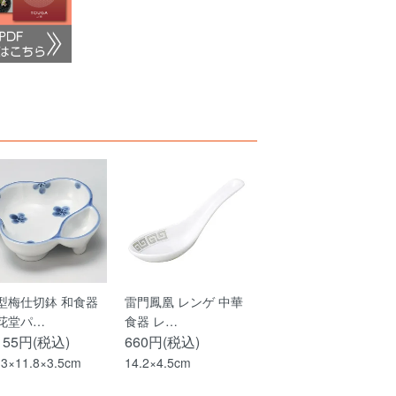
型梅仕切鉢 和食器
雷門鳳凰 レンゲ 中華
花堂パ…
食器 レ…
,155円(税込)
660円(税込)
.3×11.8×3.5cm
14.2×4.5cm