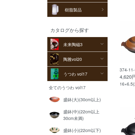
樹脂製品
カタログから探す
未来陶磁3
陶雅vol20
374-1
うつわ vol17
4,620
16×6.5(
全てのうつわ vol17
盛鉢(大)(30cm以上)
盛鉢(中)(22cm以上
30cm未満)
盛鉢(小)(22cm以下)