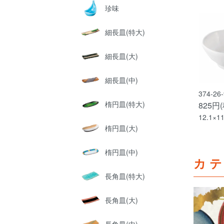
珍味
細長皿(特大)
細長皿(大)
細長皿(中)
374-2
楕円皿(特大)
825円
12.1×1
楕円皿(大)
楕円皿(中)
カ
長角皿(特大)
長角皿(大)