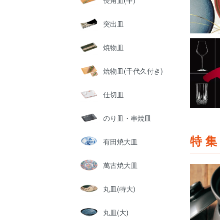
長角皿(中)
突出皿
焼物皿
焼物皿(千代久付き)
仕切皿
のり皿・串焼皿
特
有田焼大皿
萬古焼大皿
丸皿(特大)
丸皿(大)