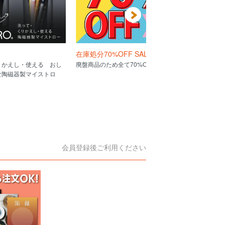
在庫処分70%OFF SALE
スープ別最
りかえし・使える おし
廃盤商品のため全て70%OFF!!
スープの色と
な陶磁器製マイストロ
れを見ればバッ
会員登録後ご利用ください