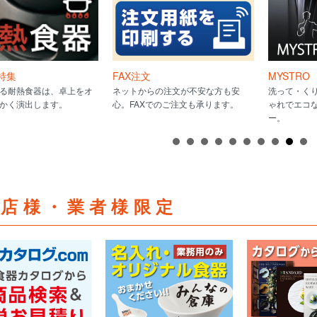
特集
FAX注文
MYSTRO
る耐熱食器は、卓上をオ
ネットからの注文が不安な方も安
洗って・く
かく演出します。
心。FAXでのご注文も承ります。
ゃれでエコ
ー。
食店様・業者様限定