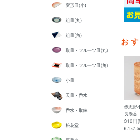
変形皿(小)
組皿(丸)
組皿(角)
お
取皿・フルーツ皿(丸)
取皿・フルーツ皿(角)
小皿
天皿・呑水
赤志野
呑水・取鉢
長湯呑 
310円
松花堂
6.1×7.