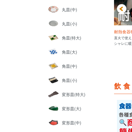
丸皿(中)
丸皿(小)
0選!
あったか土鍋特集
耐熱食器
角皿(特大)
、使用感をすこしでもわか
これからの季節に大活躍の土鍋をサ
直火で使え
！ 手持ち、丼に引っ掛けた
イズ別でご紹介。
シャレに暖
載。
角皿(大)
角皿(中)
角皿(小)
飲
変形皿(特大)
変形皿(大)
変形皿(中)