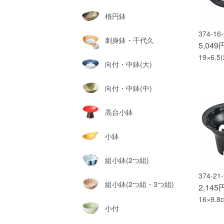
楕円鉢
374-1
刺身鉢・千代久
5,049
19×6.5(
向付・中鉢(大)
向付・中鉢(中)
高台小鉢
小鉢
組小鉢(2つ組)
374-2
組小鉢(2つ組・3つ組)
2,145
16×9.8
小付