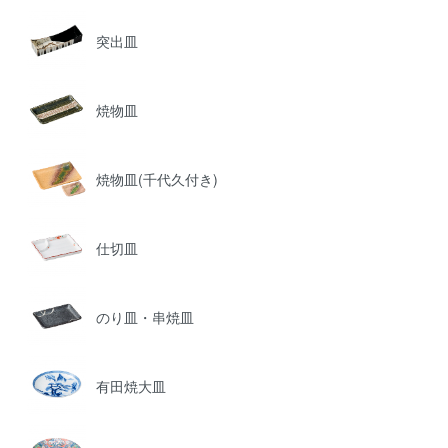
突出皿
焼物皿
焼物皿(千代久付き)
仕切皿
のり皿・串焼皿
有田焼大皿