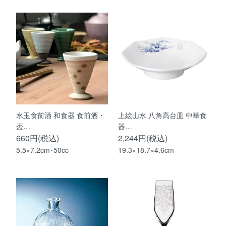
水玉食前酒 和食器 食前酒・
上絵山水 八角高台皿 中華食
盃…
器…
660円(税込)
2,244円(税込)
5.5×7.2cm･50cc
19.3×18.7×4.6cm