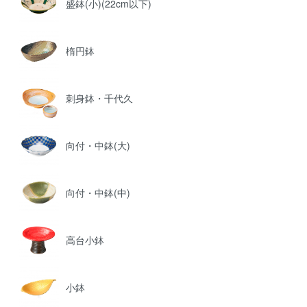
盛鉢(小)(22cm以下)
楕円鉢
刺身鉢・千代久
向付・中鉢(大)
向付・中鉢(中)
高台小鉢
小鉢