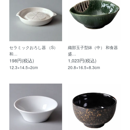
セラミックおろし器 （S）
織部玉子型鉢（中） 和食器
和…
盛…
198円(税込)
1,023円(税込)
12.3×14.5×2cm
20.8×16.5×8.3cm