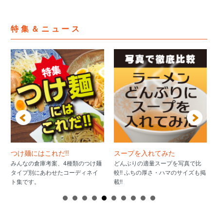
特集＆ニュース
つけ麺にはこれだ!!
スープを入れてみた
みんなの倉庫考案、4種類のつけ麺
どんぶりの適量スープを写真で比
タイプ別にあわせたコーディネイ
較!! ふちの厚さ・ハマのサイズも掲
ト集です。
載!!