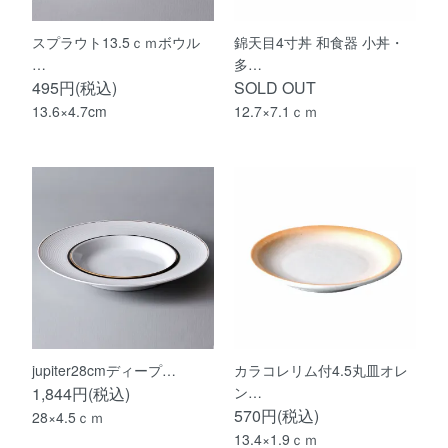
スプラウト13.5ｃｍボウル
錦天目4寸丼 和食器 小丼・
…
多…
495円(税込)
SOLD OUT
13.6×4.7cm
12.7×7.1ｃｍ
jupiter28cmディープ…
カラコレリム付4.5丸皿オレ
1,844円(税込)
ン…
570円(税込)
28×4.5ｃｍ
13.4×1.9ｃｍ