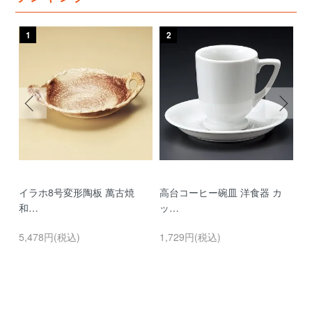
1
2
3
イラホ8号変形陶板 萬古焼
高台コーヒー碗皿 洋食器 カ
濃
和…
ッ…
…
5,478円(税込)
1,729円(税込)
9