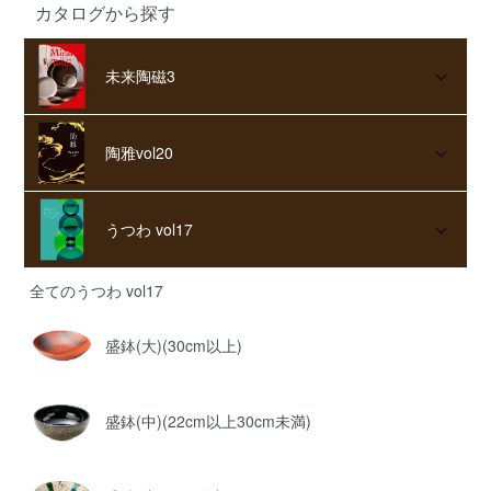
カタログから探す
未来陶磁3
陶雅vol20
うつわ vol17
全てのうつわ vol17
盛鉢(大)(30cm以上)
盛鉢(中)(22cm以上30cm未満)