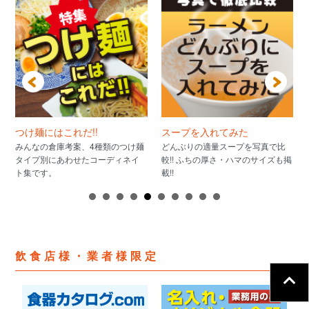
つけ麺にはこれだ!!
スープを入れてみた
みんなの倉庫考案、4種類のつけ麺
どんぶりの適量スープを写真で比
タイプ別にあわせたコーディネイ
較!! ふちの厚さ・ハマのサイズも掲
ト集です。
載!!
飲食店様・業者様限定