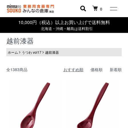
0
10,000円（税込）以上お買い上げで送料無料
北海道・沖縄・離島は送料割引
越前漆器
ホーム
うつわ vol17
越前漆器
全1383商品
おすすめ順
価格順
新着順