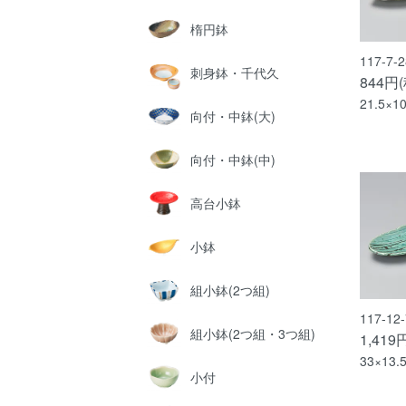
楕円鉢
117-7
刺身鉢・千代久
844円
21.5×1
向付・中鉢(大)
向付・中鉢(中)
高台小鉢
小鉢
組小鉢(2つ組)
117-1
組小鉢(2つ組・3つ組)
1,419
33×13.
小付