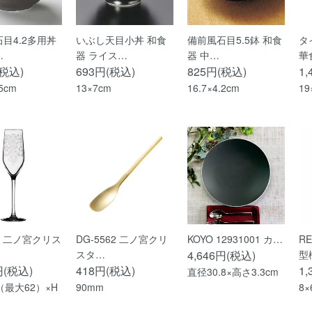
目4.2多用丼
いぶし天目小丼 和食
備前風石目5.5鉢 和食
タ
…
器 ライス…
器 中…
華
(税込)
693円(税込)
825円(税込)
1
.5cm
13×7cm
16.7×4.2cm
19
39 二ノ宮クリス
DG-5562 二ノ宮クリ
KOYO 12931001 カ…
R
スタ…
4,646円(税込)
型
円(税込)
418円(税込)
1
直径30.8×高さ3.3cm
（最大62）×H
90mm
8×