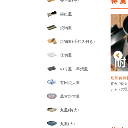
特
長角皿(中)
突出皿
焼物皿
焼物皿(千代久付き)
仕切皿
のり皿・串焼皿
0選!
あったか土鍋特集
耐熱食器
有田焼大皿
、使用感をすこしでもわか
これからの季節に大活躍の土鍋をサ
直火で使え
！ 手持ち、丼に引っ掛けた
イズ別でご紹介。
シャレに暖
載。
萬古焼大皿
丸皿(特大)
丸皿(大)