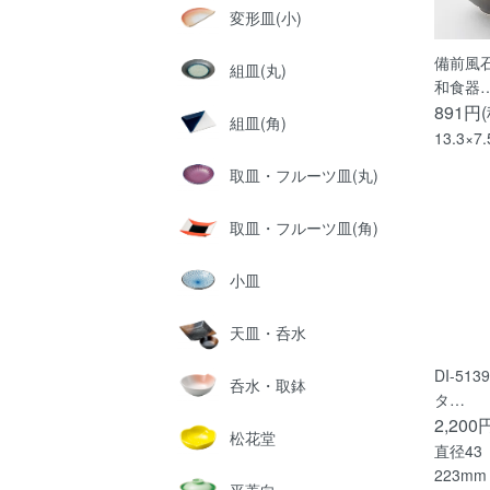
変形皿(小)
備前風石
組皿(丸)
和食器
891円
組皿(角)
13.3×7
取皿・フルーツ皿(丸)
取皿・フルーツ皿(角)
小皿
天皿・呑水
DI-51
呑水・取鉢
タ…
2,200
松花堂
直径43
223mm