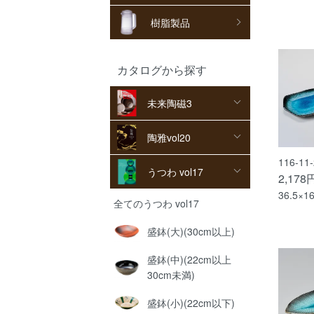
樹脂製品
カタログから探す
未来陶磁3
陶雅vol20
116-1
うつわ vol17
2,178
36.5×1
全てのうつわ vol17
盛鉢(大)(30cm以上)
盛鉢(中)(22cm以上
30cm未満)
盛鉢(小)(22cm以下)