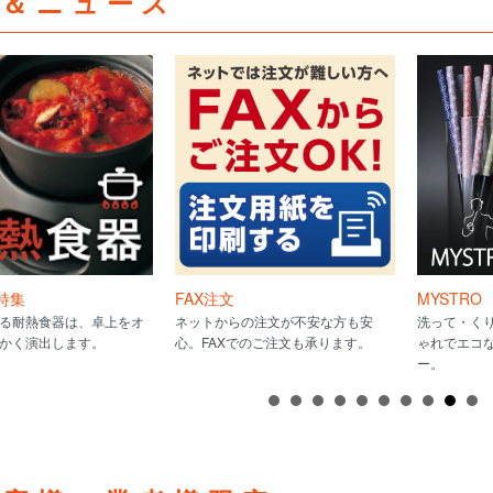
集＆ニュース
特集
FAX注文
MYSTRO
る耐熱食器は、卓上をオ
ネットからの注文が不安な方も安
洗って・く
かく演出します。
心。FAXでのご注文も承ります。
ゃれでエコ
ー。