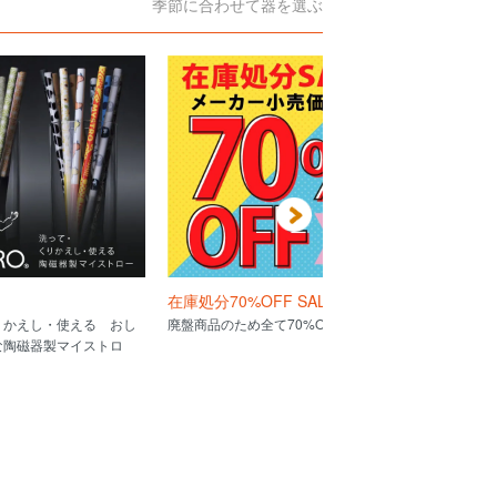
季節に合わせて器を選ぶ
在庫処分70%OFF SALE
スープ別最
りかえし・使える おし
廃盤商品のため全て70%OFF!!
スープの色と
な陶磁器製マイストロ
れを見ればバッ