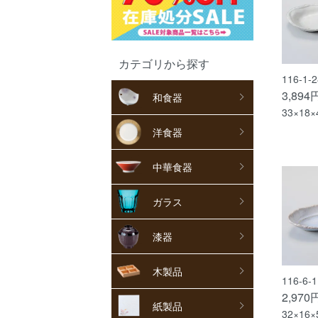
カテゴリから探す
116-1
3,894
和食器
33×18×
洋食器
中華食器
ガラス
漆器
木製品
116-6
2,970
紙製品
32×16×