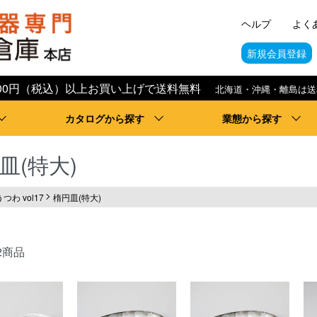
ヘルプ
よく
新規会員登録
,000円（税込）以上お買い上げで送料無料
北海道・沖縄・離島は送
カタログから探す
業態から探す
皿(特大)
うつわ vol17
楕円皿(特大)
2商品