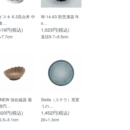
イスキ 6.3高台丼 中
W-14-63 割烹漆器 N
食…
o…
,419円(税込)
1,023円(税込)
×7.7cm
直径9.7×9.5cm
ENEW 強化磁器 菊
Stella（ステラ）窯変
楕円…
うの…
,320円(税込)
1,452円(税込)
6.5×3.1cm
20×1.3cm