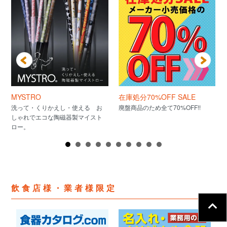
MYSTRO
在庫処分70%OFF SALE
洗って・くりかえし・使える お
廃盤商品のため全て70%OFF!!
しゃれでエコな陶磁器製マイスト
ロー。
飲食店様・業者様限定