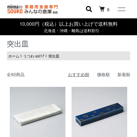
0
10,000円（税込）以上お買い上げで送料無料
北海道・沖縄・離島は送料割引
突出皿
ホーム
うつわ vol17
突出皿
全92商品
おすすめ順
価格順
新着順