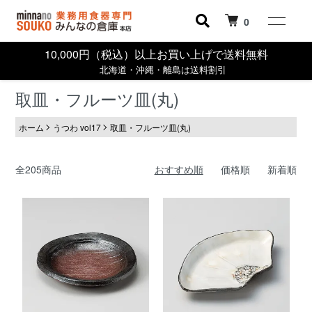
0
10,000円（税込）以上お買い上げで送料無料
北海道・沖縄・離島は送料割引
取皿・フルーツ皿(丸)
ホーム
うつわ vol17
取皿・フルーツ皿(丸)
全205商品
おすすめ順
価格順
新着順