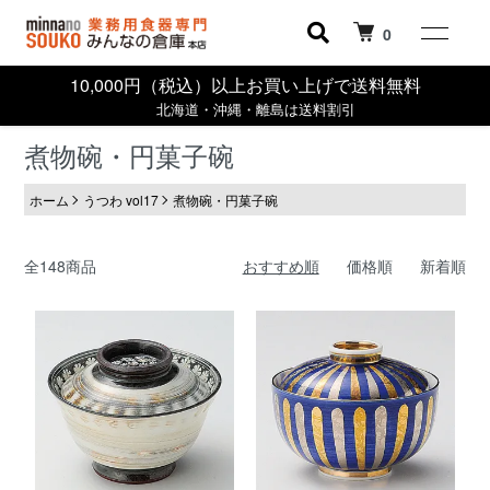
0
10,000円（税込）以上お買い上げで送料無料
北海道・沖縄・離島は送料割引
煮物碗・円菓子碗
ホーム
うつわ vol17
煮物碗・円菓子碗
全148商品
おすすめ順
価格順
新着順