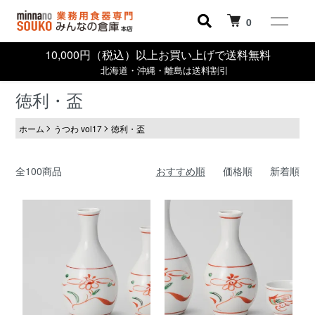
0
10,000円（税込）以上お買い上げで送料無料
北海道・沖縄・離島は送料割引
徳利・盃
ホーム
うつわ vol17
徳利・盃
全100商品
おすすめ順
価格順
新着順