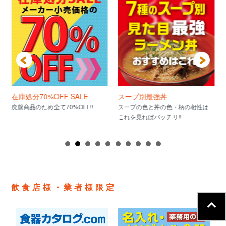
在庫処分70%OFF SALE
スープ別最強丼
廃盤商品のため全て70%OFF!!
スープの色と丼の色・柄の相性は
これを見ればバッチリ!!
飲食店様・業者様限定