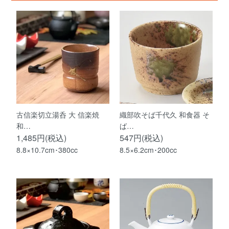
古信楽切立湯呑 大 信楽焼
織部吹そば千代久 和食器 そ
和…
ば…
1,485円(税込)
547円(税込)
8.8×10.7cm･380cc
8.5×6.2cm･200cc