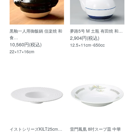
黒釉一人用御飯鍋 信楽焼 和
夢路5号 M 土瓶 有田焼 和…
食…
2,904円(税込)
10,560円(税込)
12.5×11cm･650cc
22×17×16cm
イストシリーズKILT25cm…
雷門鳳凰 8吋スープ皿 中華