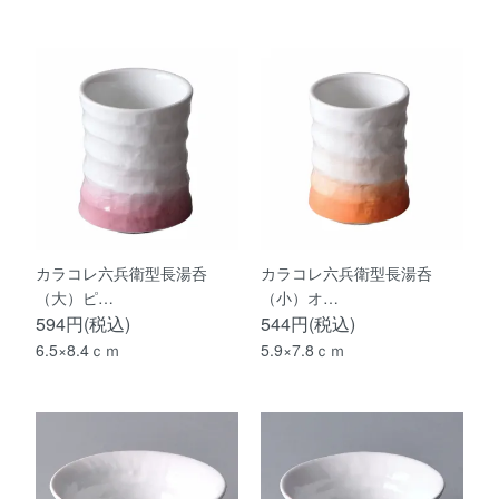
カラコレ六兵衛型長湯呑
カラコレ六兵衛型長湯呑
（大）ピ…
（小）オ…
594円(税込)
544円(税込)
6.5×8.4ｃｍ
5.9×7.8ｃｍ