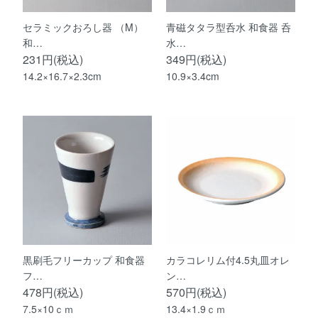
セラミックおろし器 （M）
青磁タタラ型呑水 和食器 呑
和…
水…
231円(税込)
349円(税込)
14.2×16.7×2.3cm
10.9×3.4cm
黒刷毛フリーカップ 和食器
カラコレリム付4.5丸皿オレ
フ…
ン…
478円(税込)
570円(税込)
7.5×10ｃｍ
13.4×1.9ｃｍ