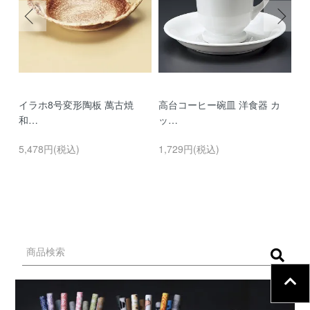
イラホ8号変形陶板 萬古焼
高台コーヒー碗皿 洋食器 カ
濃
和…
ッ…
…
5,478円(税込)
1,729円(税込)
9