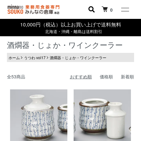
0
10,000円（税込）以上お買い上げで送料無料
北海道・沖縄・離島は送料割引
酒燗器・じょか・ワインクーラー
ホーム
うつわ vol17
酒燗器・じょか・ワインクーラー
全53商品
おすすめ順
価格順
新着順