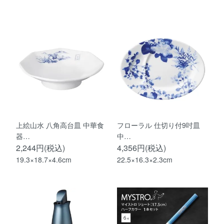
上絵山水 八角高台皿 中華食
フローラル 仕切り付9吋皿
器…
中…
2,244円(税込)
4,356円(税込)
19.3×18.7×4.6cm
22.5×16.3×2.3cm