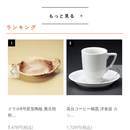
もっと見る
ランキング
1
2
3
イラホ8号変形陶板 萬古焼
高台コーヒー碗皿 洋食器 カ
濃
和…
ッ…
…
5,478円(税込)
1,729円(税込)
9