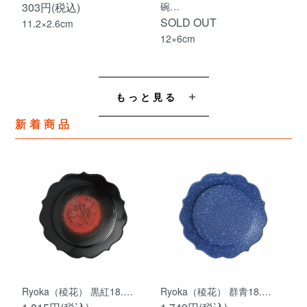
303円(税込)
碗…
SOLD OUT
11.2×2.6cm
12×6cm
もっと見る
新着商品
Ryoka（稜花） 黒紅18.…
Ryoka（稜花） 群青18.…