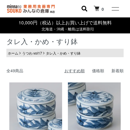
0
10,000円（税込）以上お買い上げで送料無料
北海道・沖縄・離島は送料割引
タレ入・かめ・すり鉢
ホーム
うつわ vol17
タレ入・かめ・すり鉢
全49商品
おすすめ順
価格順
新着順