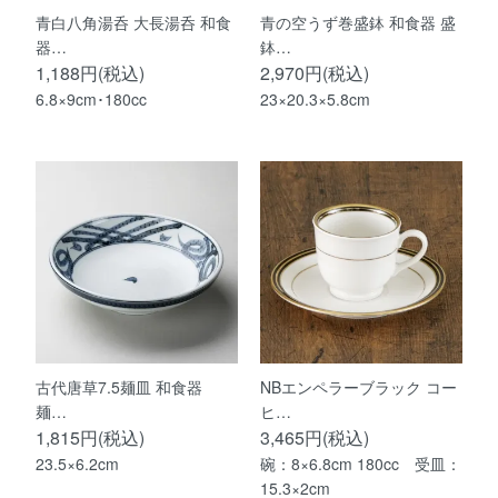
青白八角湯呑 大長湯呑 和食
青の空うず巻盛鉢 和食器 盛
器…
鉢…
1,188円(税込)
2,970円(税込)
6.8×9cm･180cc
23×20.3×5.8cm
古代唐草7.5麺皿 和食器
NBエンペラーブラック コー
麺…
ヒ…
1,815円(税込)
3,465円(税込)
23.5×6.2cm
碗：8×6.8cm 180cc 受皿：
15.3×2cm