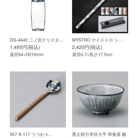
DG-4440 二ノ宮クリスタ…
MYSTRO マイストロ シ…
1,485円(税込)
2,420円(税込)
直径64×H216mm
直径0.7×長さ17.5cm
567-8-117 うつわ v…
黒土粉引串目大平 和食器 飯