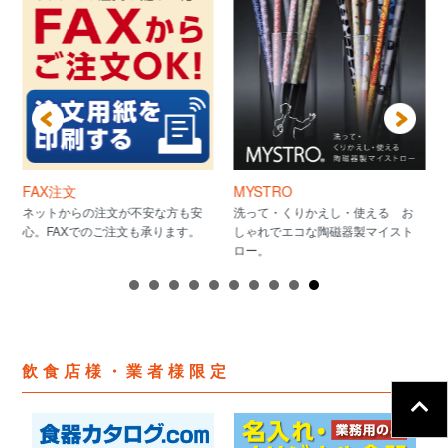
FAX注文
MYSTRO
ネットからの注文が不安な方も安
洗って・くりかえし・使える お
心。FAXでのご注文も承ります。
しゃれでエコな陶磁器製マイスト
ロー。
飲食店様・業者様限定