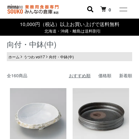
0
10,000円（税込）以上お買い上げで送料無料
北海道・沖縄・離島は送料割引
向付・中鉢(中)
ホーム
うつわ vol17
向付・中鉢(中)
全160商品
おすすめ順
価格順
新着順