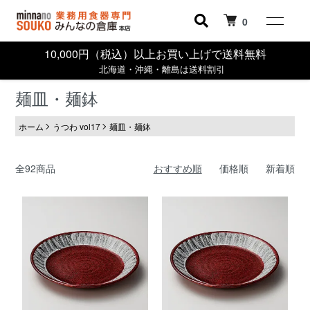
0
10,000円（税込）以上お買い上げで送料無料
北海道・沖縄・離島は送料割引
麺皿・麺鉢
ホーム
うつわ vol17
麺皿・麺鉢
全92商品
おすすめ順
価格順
新着順