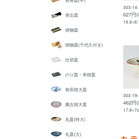
長角皿(中)
303-1
627円
突出皿
19.8×8
焼物皿
焼物皿(千代久付き)
仕切皿
のり皿・串焼皿
有田焼大皿
303-1
462円
萬古焼大皿
17.8×7
丸皿(特大)
丸皿(大)
カ