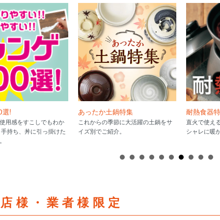
0選!
あったか土鍋特集
耐熱食器
使用感をすこしでもわか
これからの季節に大活躍の土鍋をサ
直火で使え
 手持ち、丼に引っ掛けた
イズ別でご紹介。
シャレに暖
。
食店様・業者様限定