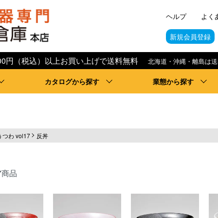
ヘルプ
よく
新規会員登録
,000円（税込）以上お買い上げで送料無料
北海道・沖縄・離島は送
カタログから探す
業態から探す
うつわ vol17
反丼
7商品