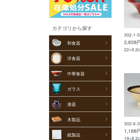
カテゴリから探す
302-1
2,838
和食器
22×9.2
洋食器
中華食器
ガラス
漆器
木製品
302-6
1,188
紙製品
19×8.2