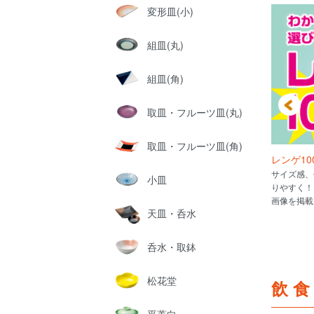
変形皿(小)
組皿(丸)
組皿(角)
取皿・フルーツ皿(丸)
取皿・フルーツ皿(角)
はこれだ!!
スープを入れてみた
レンゲ10
倉庫考案、4種類のつけ麺タ
どんぶりの適量スープを写真で比較!!
サイズ感、
小皿
あわせたコーディネイト集
ふちの厚さ・ハマのサイズも掲載!!
りやすく！
画像を掲載
天皿・呑水
呑水・取鉢
松花堂
飲