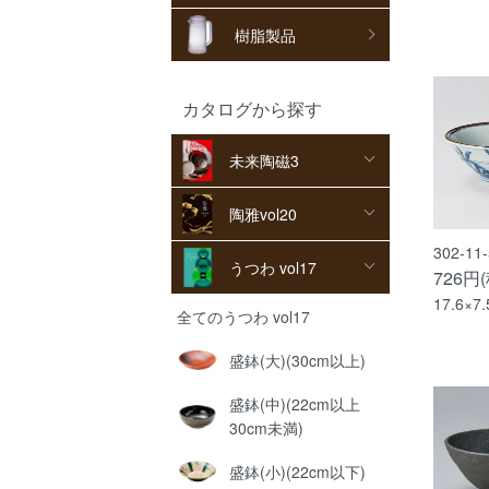
樹脂製品
カタログから探す
未来陶磁3
陶雅vol20
302-1
うつわ vol17
726円
17.6×7
全てのうつわ vol17
盛鉢(大)(30cm以上)
盛鉢(中)(22cm以上
30cm未満)
盛鉢(小)(22cm以下)