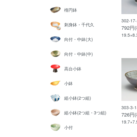
楕円鉢
302-1
刺身鉢・千代久
792円
19.5×8
向付・中鉢(大)
向付・中鉢(中)
高台小鉢
小鉢
組小鉢(2つ組)
303-3
組小鉢(2つ組・3つ組)
726円
19.7×7
小付