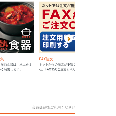
特集
FAX注文
MYSTRO
る耐熱食器は、卓上をオ
ネットからの注文が不安な方も安
洗って・くり
かく演出します。
心。FAXでのご注文も承ります。
ゃれでエコな
ー。
会員登録後ご利用ください