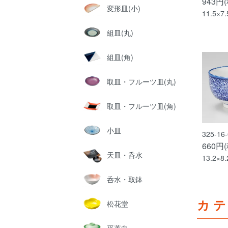
943円
変形皿(小)
11.5×7
組皿(丸)
組皿(角)
取皿・フルーツ皿(丸)
取皿・フルーツ皿(角)
小皿
325-1
660円
天皿・呑水
13.2×8
呑水・取鉢
カ
松花堂