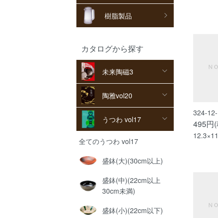
樹脂製品
カタログから探す
未来陶磁3
陶雅vol20
324-1
うつわ vol17
495円
12.3×1
全てのうつわ vol17
盛鉢(大)(30cm以上)
盛鉢(中)(22cm以上
30cm未満)
盛鉢(小)(22cm以下)