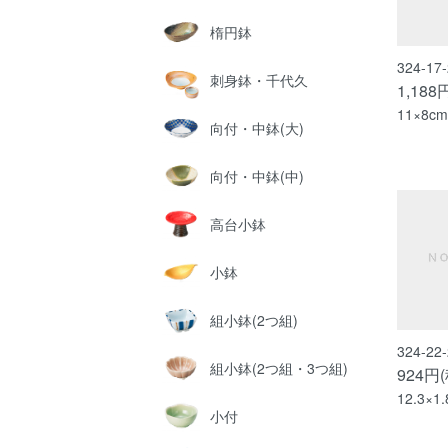
楕円鉢
324-1
刺身鉢・千代久
1,188
11×8cm
向付・中鉢(大)
向付・中鉢(中)
高台小鉢
小鉢
組小鉢(2つ組)
324-2
組小鉢(2つ組・3つ組)
924円
12.3×1
小付