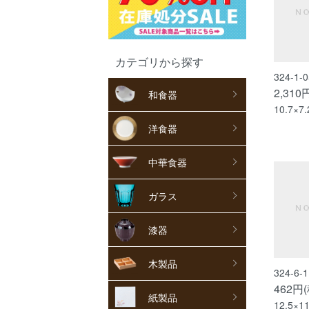
カテゴリから探す
324-1
2,310
和食器
10.7×7
洋食器
中華食器
ガラス
漆器
木製品
324-6
462円
紙製品
12.5×1