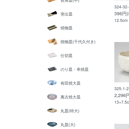
長角皿(中)
324-3
396円
突出皿
12.5cm
焼物皿
焼物皿(千代久付き)
仕切皿
のり皿・串焼皿
有田焼大皿
325-1
2,296
萬古焼大皿
13×7.5
丸皿(特大)
丸皿(大)