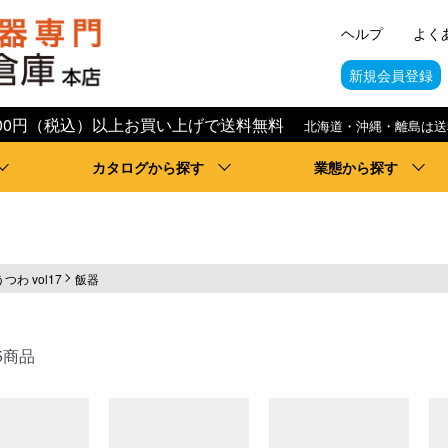
ヘルプ
よく
新規会員登録
,000円（税込）以上お買い上げで送料無料
北海道・沖縄・離島は送
カタログから探す
業態から探す
うつわ vol17
飯器
5商品