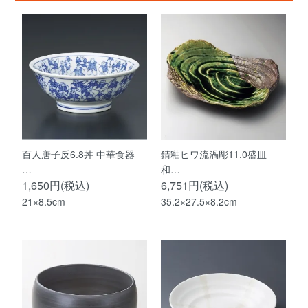
百人唐子反6.8丼 中華食器
錆釉ヒワ流渦彫11.0盛皿
…
和…
1,650円(税込)
6,751円(税込)
21×8.5cm
35.2×27.5×8.2cm