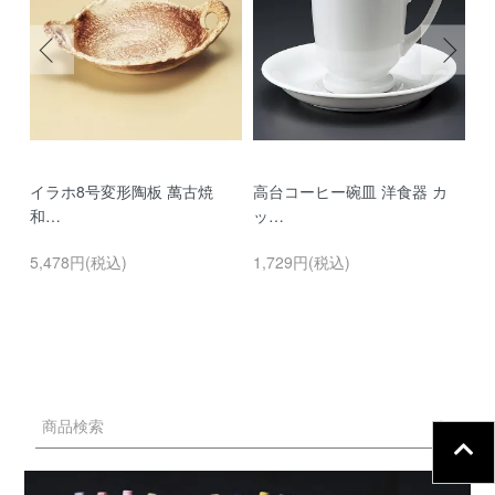
イラホ8号変形陶板 萬古焼
高台コーヒー碗皿 洋食器 カ
濃
和…
ッ…
…
5,478円(税込)
1,729円(税込)
9