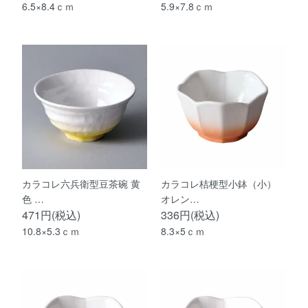
6.5×8.4ｃｍ
5.9×7.8ｃｍ
カラコレ六兵衛型豆茶碗 黄
カラコレ桔梗型小鉢（小）
色 …
オレン…
471円(税込)
336円(税込)
10.8×5.3ｃｍ
8.3×5ｃｍ