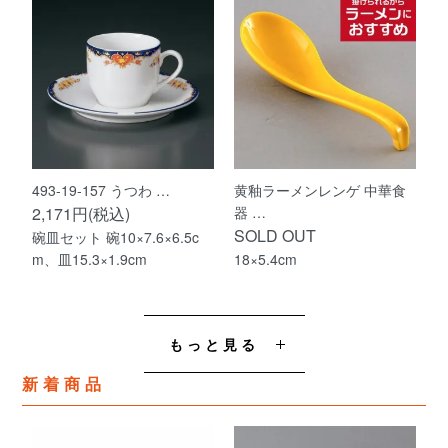
493-19-157 うつわ …
黄釉ラーメンレンゲ 中華食
2,171円(税込)
器 …
SOLD OUT
碗皿セット 碗10×7.6×6.5c
m、皿15.3×1.9cm
18×5.4cm
もっと見る
新着商品