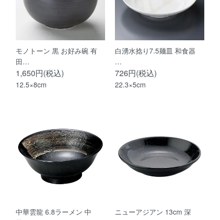
モノトーン 黒 お好み碗 有
白湧水捻り7.5麺皿 和食器
田…
…
1,650円(税込)
726円(税込)
12.5×8cm
22.3×5cm
中華雲龍 6.8ラーメン 中
ニューアジアン 13cm 深