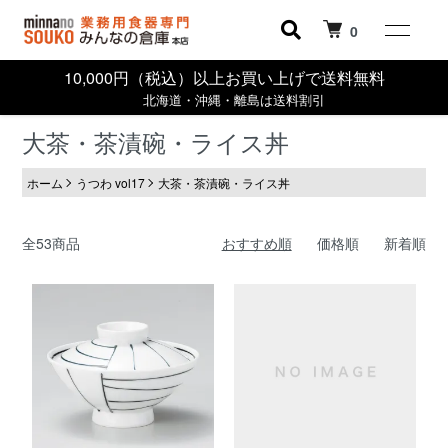
0
10,000円（税込）以上お買い上げで送料無料
北海道・沖縄・離島は送料割引
大茶・茶漬碗・ライス丼
ホーム
うつわ vol17
大茶・茶漬碗・ライス丼
全53商品
おすすめ順
価格順
新着順