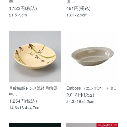
華…
皿…
1,122円(税込)
481円(税込)
21.5×9cm
13.1×2.9cm
草紋織部トジメ浅鉢 和食器
Emboss （エンボス）チタ…
中…
2,013円(税込)
1,254円(税込)
24.3×19×5.2cm
14.6×13.4×4.7cm