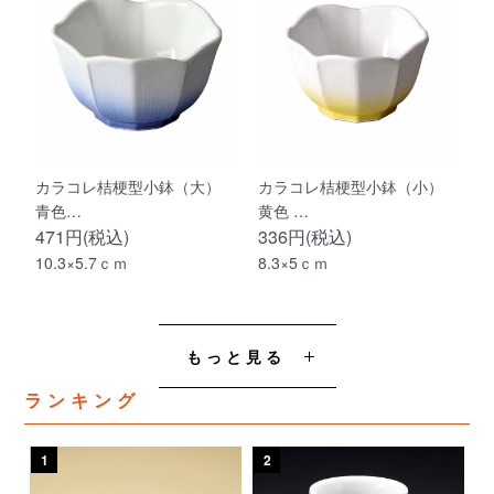
カラコレ桔梗型小鉢（大）
カラコレ桔梗型小鉢（小）
青色…
黄色 …
471円(税込)
336円(税込)
10.3×5.7ｃｍ
8.3×5ｃｍ
もっと見る
ランキング
1
2
3