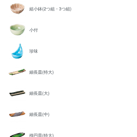
組小鉢(2つ組・3つ組)
小付
珍味
細長皿(特大)
細長皿(大)
細長皿(中)
楕円皿(特大)