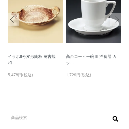
イラホ8号変形陶板 萬古焼
高台コーヒー碗皿 洋食器 カ
濃
和…
ッ…
…
5,478円(税込)
1,729円(税込)
9