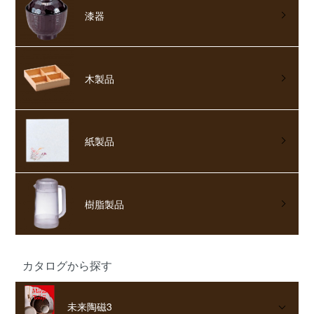
漆器
木製品
紙製品
樹脂製品
カタログから探す
未来陶磁3