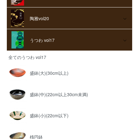
陶雅vol20
うつわ vol17
全てのうつわ vol17
盛鉢(大)(30cm以上)
盛鉢(中)(22cm以上30cm未満)
盛鉢(小)(22cm以下)
楕円鉢