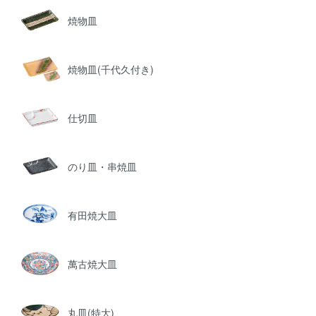
焼物皿
焼物皿(千代久付き)
仕切皿
のり皿・串焼皿
有田焼大皿
萬古焼大皿
丸皿(特大)