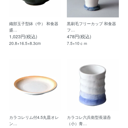
織部玉子型鉢（中） 和食器
黒刷毛フリーカップ 和食器
盛…
フ…
1,023円(税込)
478円(税込)
20.8×16.5×8.3cm
7.5×10ｃｍ
カラコレリム付4.5丸皿オレ
カラコレ六兵衛型長湯呑
ン…
（小）青…