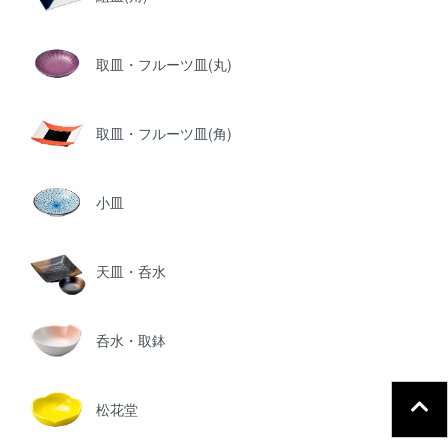
取皿・フルーツ皿(丸)
取皿・フルーツ皿(角)
小皿
天皿・呑水
呑水・取鉢
松花堂