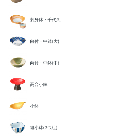
刺身鉢・千代久
向付・中鉢(大)
向付・中鉢(中)
高台小鉢
小鉢
組小鉢(2つ組)