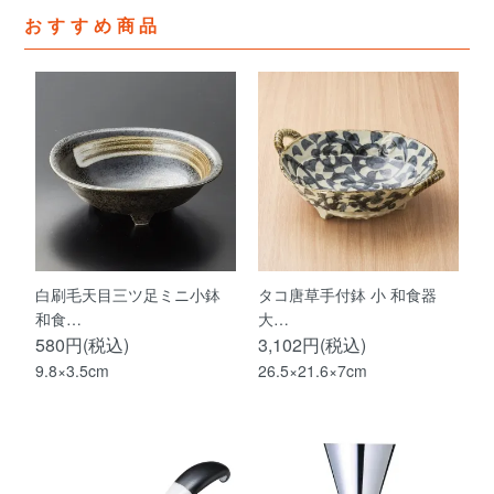
おすすめ商品
白刷毛天目三ツ足ミニ小鉢
タコ唐草手付鉢 小 和食器
和食…
大…
580円(税込)
3,102円(税込)
9.8×3.5cm
26.5×21.6×7cm