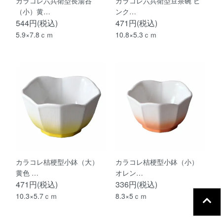
カラコレ六兵衛型長湯呑
カラコレ六兵衛型豆茶碗 ピ
（小）黄…
ンク…
544円(税込)
471円(税込)
5.9×7.8ｃｍ
10.8×5.3ｃｍ
カラコレ桔梗型小鉢（大）
カラコレ桔梗型小鉢（小）
黄色 …
オレン…
471円(税込)
336円(税込)
10.3×5.7ｃｍ
8.3×5ｃｍ