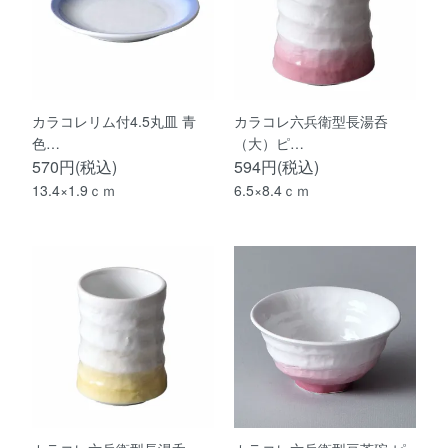
カラコレリム付4.5丸皿 青
カラコレ六兵衛型長湯呑
色…
（大）ピ…
570円(税込)
594円(税込)
13.4×1.9ｃｍ
6.5×8.4ｃｍ