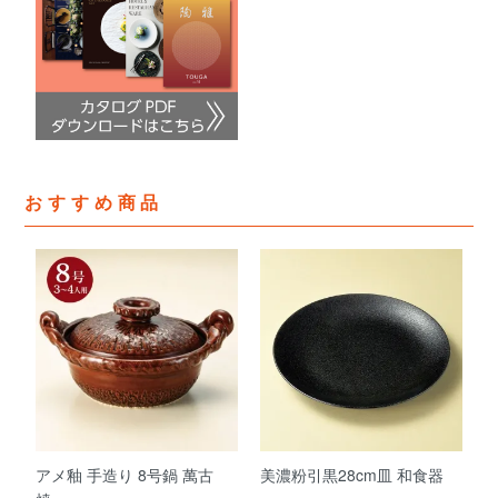
おすすめ商品
アメ釉 手造り 8号鍋 萬古
美濃粉引黒28cm皿 和食器