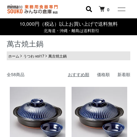
0
10,000円（税込）以上お買い上げで送料無料
北海道・沖縄・離島は送料割引
萬古焼土鍋
ホーム
うつわ vol17
萬古焼土鍋
全58商品
おすすめ順
価格順
新着順