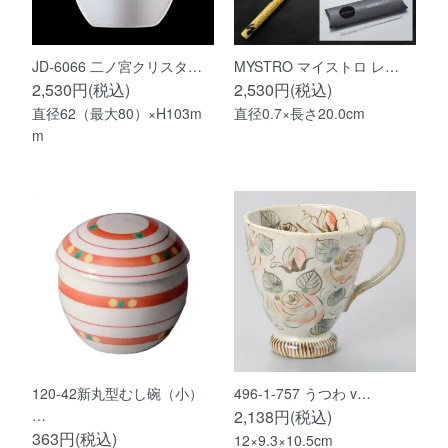
JD-6066 二ノ宮クリスタ…
MYSTRO マイストロ レ…
2,530円(税込)
2,530円(税込)
直径62（最大80）×H103m
直径0.7×長さ20.0cm
m
120-42新丸型むし碗（小）
496-1-757 うつわ v…
…
2,138円(税込)
363円(税込)
12×9.3×10.5cm