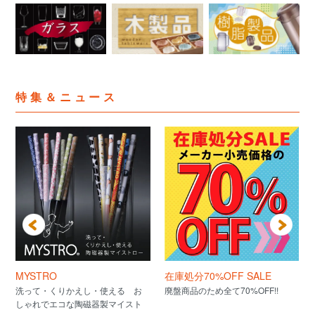
特集＆ニュース
MYSTRO
在庫処分70%OFF SALE
洗って・くりかえし・使える お
廃盤商品のため全て70%OFF!!
しゃれでエコな陶磁器製マイスト