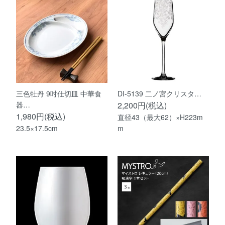
三色牡丹 9吋仕切皿 中華食
DI-5139 二ノ宮クリスタ…
器…
2,200円(税込)
1,980円(税込)
直径43（最大62）×H223m
23.5×17.5cm
m