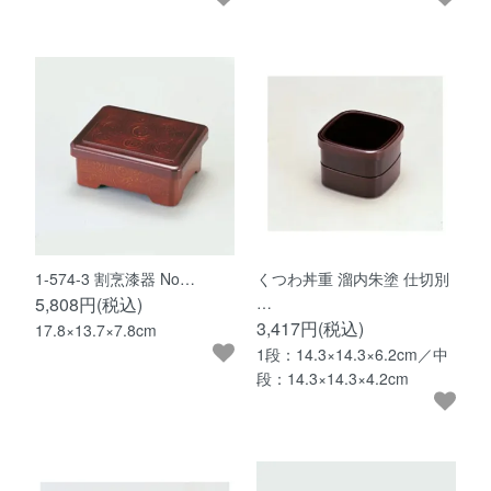
1-574-3 割烹漆器 No…
くつわ丼重 溜内朱塗 仕切別
5,808円(税込)
…
3,417円(税込)
17.8×13.7×7.8cm
1段：14.3×14.3×6.2cm／中
段：14.3×14.3×4.2cm