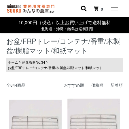
0
10,000円（税込）以上お買い上げで送料無料
北海道・沖縄・離島は送料割引
お盆/FRPトレー/コンテナ/番重/木製
盆/樹脂マット/和紙マット
ホーム
割烹漆器No.34
お盆/FRPトレー/コンテナ/番重/木製盆/樹脂マット/和紙マット
全844商品
おすすめ順
価格順
新着順