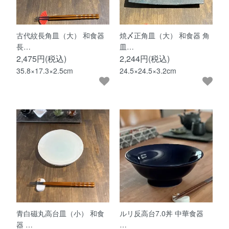
古代紋長角皿（大） 和食器
焼〆正角皿（大） 和食器 角
長…
皿…
2,475円(税込)
2,244円(税込)
35.8×17.3×2.5cm
24.5×24.5×3.2cm
青白磁丸高台皿（小） 和食
ルリ反高台7.0丼 中華食器
器 …
…