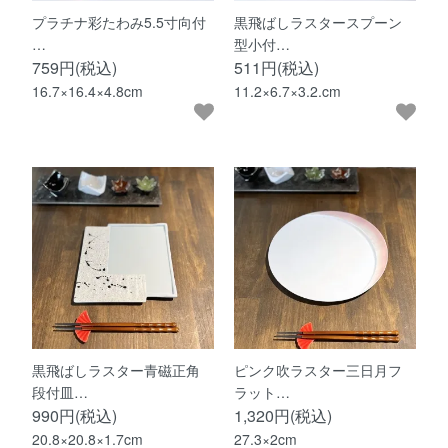
プラチナ彩たわみ5.5寸向付
黒飛ばしラスタースプーン
…
型小付…
759円(税込)
511円(税込)
16.7×16.4×4.8cm
11.2×6.7×3.2.cm
黒飛ばしラスター青磁正角
ピンク吹ラスター三日月フ
段付皿…
ラット…
990円(税込)
1,320円(税込)
20.8×20.8×1.7cm
27.3×2cm