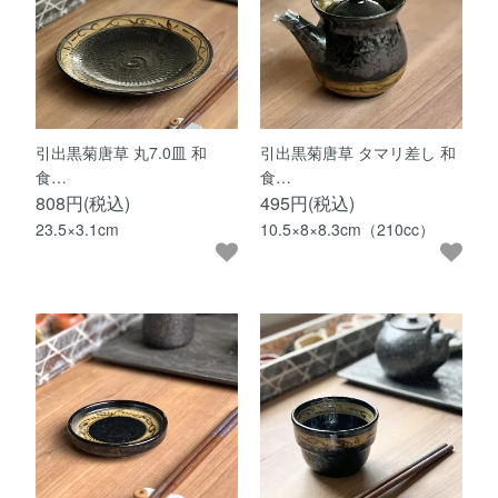
引出黒菊唐草 丸7.0皿 和
引出黒菊唐草 タマリ差し 和
食…
食…
808円(税込)
495円(税込)
23.5×3.1cm
10.5×8×8.3cm（210cc）