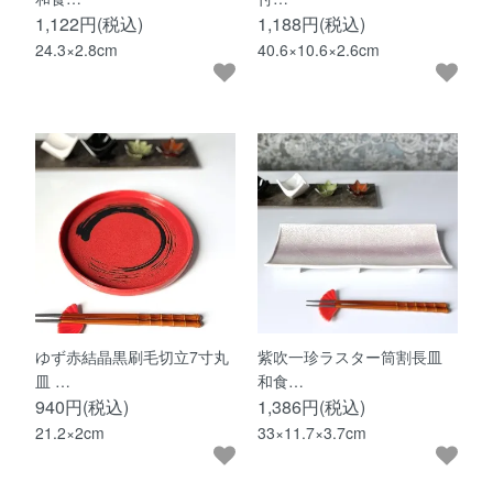
1,122円(税込)
1,188円(税込)
24.3×2.8cm
40.6×10.6×2.6cm
ゆず赤結晶黒刷毛切立7寸丸
紫吹一珍ラスター筒割長皿
皿 …
和食…
940円(税込)
1,386円(税込)
21.2×2cm
33×11.7×3.7cm