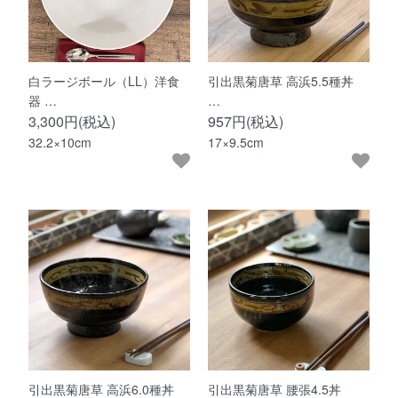
白ラージボール（LL）洋食
引出黒菊唐草 高浜5.5種丼
器 …
…
3,300円(税込)
957円(税込)
32.2×10cm
17×9.5cm
引出黒菊唐草 高浜6.0種丼
引出黒菊唐草 腰張4.5丼