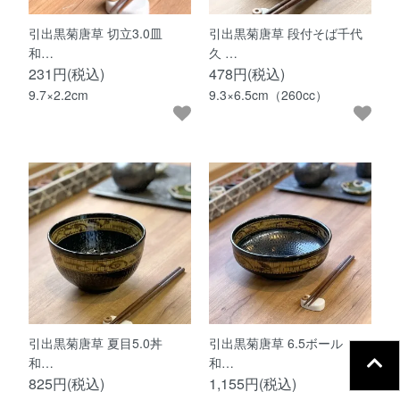
引出黒菊唐草 切立3.0皿
引出黒菊唐草 段付そば千代
和…
久 …
231円(税込)
478円(税込)
9.7×2.2cm
9.3×6.5cm（260cc）
引出黒菊唐草 夏目5.0丼
引出黒菊唐草 6.5ボール
和…
和…
825円(税込)
1,155円(税込)