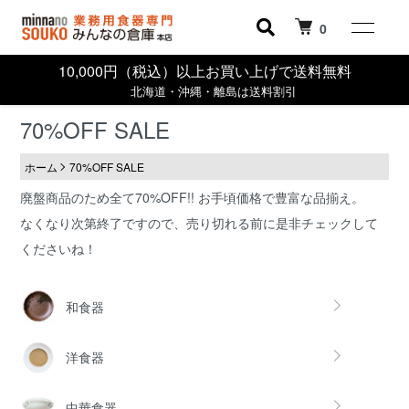
0
10,000円（税込）以上お買い上げで送料無料
北海道・沖縄・離島は送料割引
70%OFF SALE
ホーム
70%OFF SALE
廃盤商品のため全て70%OFF!! お手頃価格で豊富な品揃え。
なくなり次第終了ですので、売り切れる前に是非チェックして
くださいね！
カテゴリー一覧
和食器
洋食器
中華食器