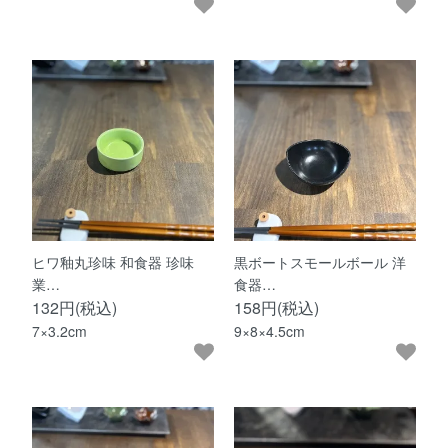
ヒワ釉丸珍味 和食器 珍味
黒ボートスモールボール 洋
業…
食器…
132円(税込)
158円(税込)
7×3.2cm
9×8×4.5cm