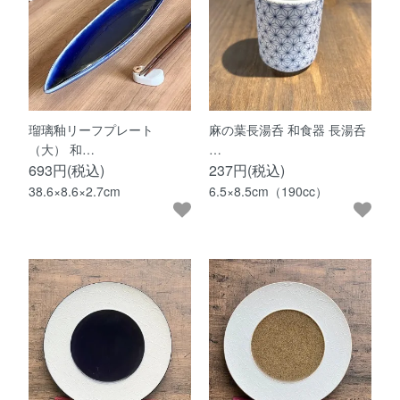
瑠璃釉リーフプレート
麻の葉長湯呑 和食器 長湯呑
（大） 和…
…
693円(税込)
237円(税込)
38.6×8.6×2.7cm
6.5×8.5cm（190cc）