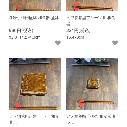
新粉引楕円盛鉢 和食器 盛鉢
ヒワ吹巻型フルーツ皿 和食
…
器 …
990円(税込)
231円(税込)
32.3×14.2×4.3cm
15.4×3cm
アメ釉荒彫正角 （小） 和食
アメ釉荒彫千代久 和食器 刺
器…
身…