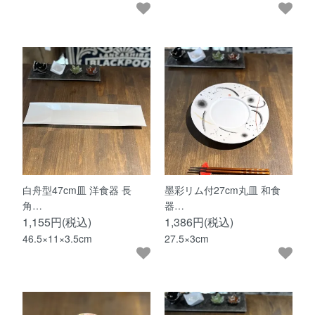
白舟型47cm皿 洋食器 長
墨彩リム付27cm丸皿 和食
角…
器…
1,155円(税込)
1,386円(税込)
46.5×11×3.5cm
27.5×3cm