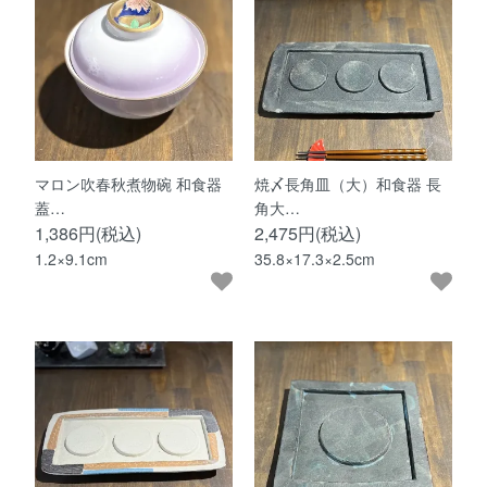
マロン吹春秋煮物碗 和食器
焼〆長角皿（大）和食器 長
蓋…
角大…
1,386円(税込)
2,475円(税込)
1.2×9.1cm
35.8×17.3×2.5cm