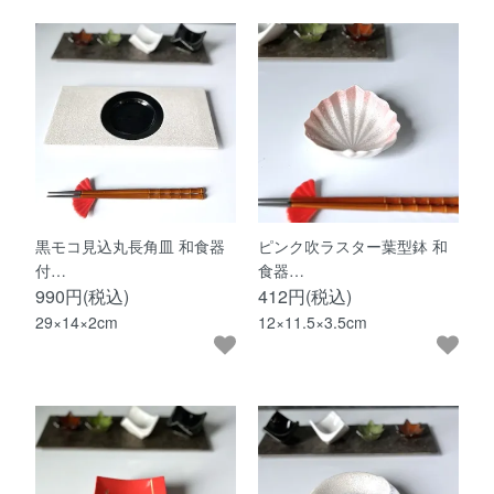
黒モコ見込丸長角皿 和食器
ピンク吹ラスター葉型鉢 和
付…
食器…
990円(税込)
412円(税込)
29×14×2cm
12×11.5×3.5cm