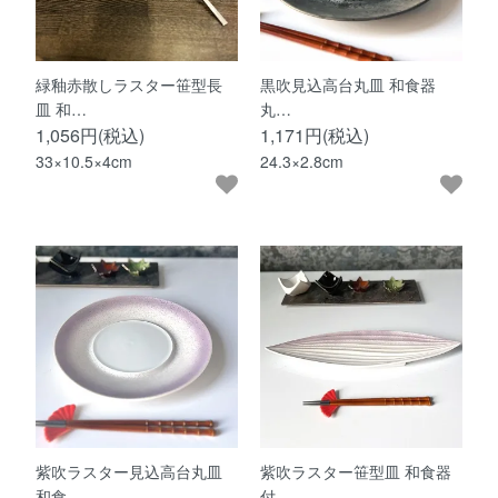
緑釉赤散しラスター笹型長
黒吹見込高台丸皿 和食器
皿 和…
丸…
1,056円(税込)
1,171円(税込)
33×10.5×4cm
24.3×2.8cm
紫吹ラスター見込高台丸皿
紫吹ラスター笹型皿 和食器
和食…
付…