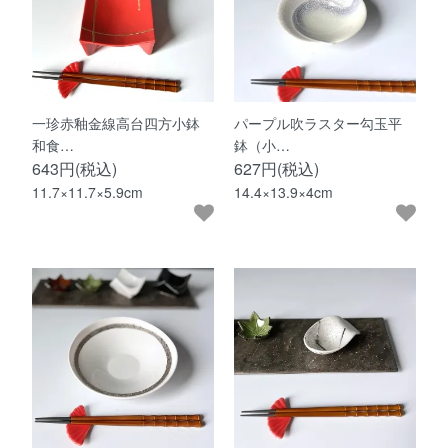
一珍赤釉金線高台四方小鉢
パープル吹ラスター勾玉平
和食…
鉢（小…
643円(税込)
627円(税込)
11.7×11.7×5.9cm
14.4×13.9×4cm