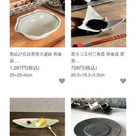
黒結び石目変形大盛鉢 和食
黒モコ玉付三角皿 和食器 変
器 …
形…
1,287円(税込)
726円(税込)
29×20×6cm
20.5×18.3×5.5cm