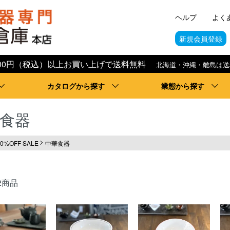
ヘルプ
よく
新規会員登録
,000円（税込）以上お買い上げで送料無料
北海道・沖縄・離島は送
カタログから探す
業態から探す
食器
70%OFF SALE
中華食器
2商品