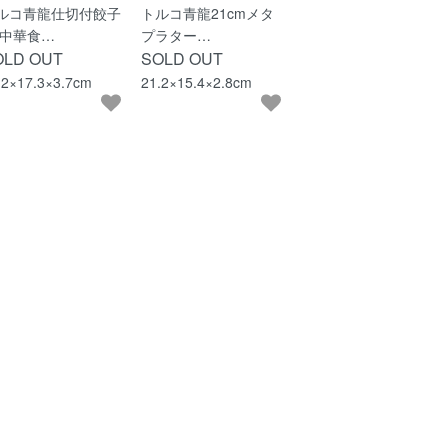
ルコ青龍仕切付餃子
トルコ青龍21cmメタ
 中華食…
プラター…
OLD OUT
SOLD OUT
.2×17.3×3.7cm
21.2×15.4×2.8cm