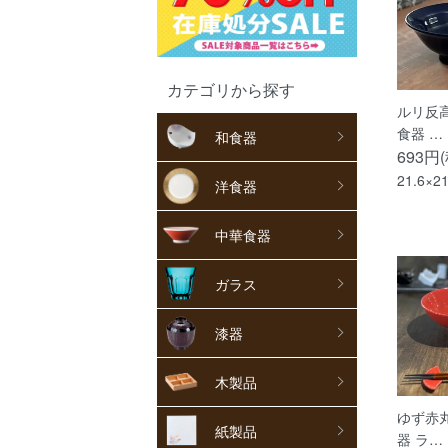
カテゴリから探す
ルリ反高
食器 …
和食器
693円
21.6×2
洋食器
中華食器
ガラス
漆器
木製品
ゆず赤丸
紙製品
器 ラ…