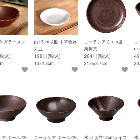
8削ぎラーメン
白13cm取皿 中華食器
ユーラシア 21cm皿
ユ
…
丸皿…
栗梅茶…
m
(税込)
198円(税込)
264円(税込)
4
cm
13×2.8cm
21.6×2.7cm
20
ア ボール22c
ユーラシア ボール22c
水明 切立13cmライス
水