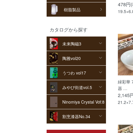
478円
樹脂製品
19.5×6
カタログから探す
未来陶磁3
陶雅vol20
うつわ vol17
緑彩華 
みやび街道vol.5
器 …
2,145
Ninomiya Crystal Vol.8
21.2×7
割烹漆器No.34