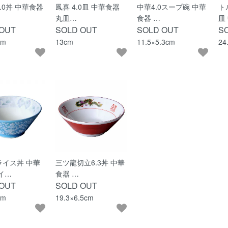
.0丼 中華食器
鳳喜 4.0皿 中華食器
中華4.0スープ碗 中華
ト
丸皿…
食器 …
皿
 OUT
SOLD OUT
SOLD OUT
S
cm
13cm
11.5×5.3cm
24
ライス丼 中華
三ツ龍切立6.3丼 中華
イ…
食器 …
 OUT
SOLD OUT
cm
19.3×6.5cm