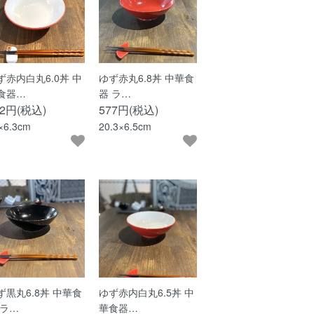
ず赤内白丸6.0丼 中
ゆず赤丸6.8丼 中華食
食器…
器 ラ…
62円(税込)
577円(税込)
×6.3cm
20.3×6.5cm
ず黒丸6.8丼 中華食
ゆず赤内白丸6.5丼 中
 ラ…
華食器…