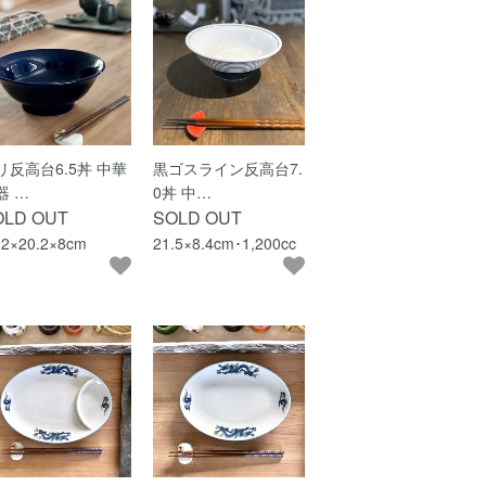
リ反高台6.5丼 中華
黒ゴスライン反高台7.
器 …
0丼 中…
OLD OUT
SOLD OUT
.2×20.2×8cm
21.5×8.4cm･1,200cc