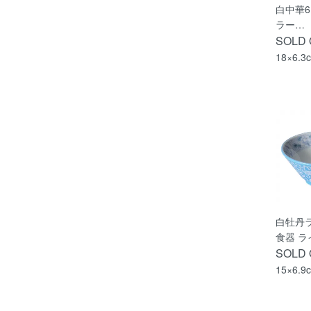
白中華6
ラー…
SOLD
18×6.3
白牡丹
食器 ラ
SOLD
15×6.9