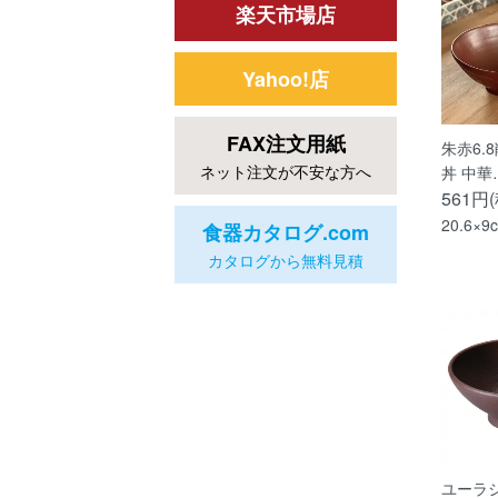
楽天市場店
Yahoo!店
FAX注文用紙
朱赤6.
ネット注文が不安な方へ
丼 中華
561円
20.6×9
食器カタログ.com
カタログから無料見積
ユーラシ