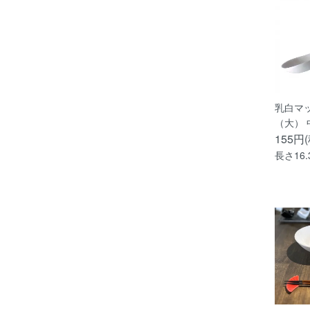
乳白マ
（大） 
155円
長さ16.