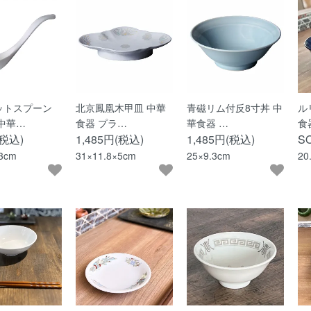
ットスプーン
北京鳳凰木甲皿 中華
青磁リム付反8寸丼 中
ル
中華…
食器 プラ…
華食器 …
食
(税込)
1,485円(税込)
1,485円(税込)
S
3cm
31×11.8×5cm
25×9.3cm
20