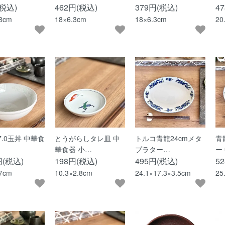
(税込)
462円(税込)
379円(税込)
4
.8cm
18×6.3cm
18×6.3cm
20
7.0玉丼 中華食
とうがらしタレ皿 中
トルコ青龍24cmメタ
青
華食器 小…
プラター…
ー
円(税込)
198円(税込)
495円(税込)
5
.7cm
10.3×2.8cm
24.1×17.3×3.5cm
25