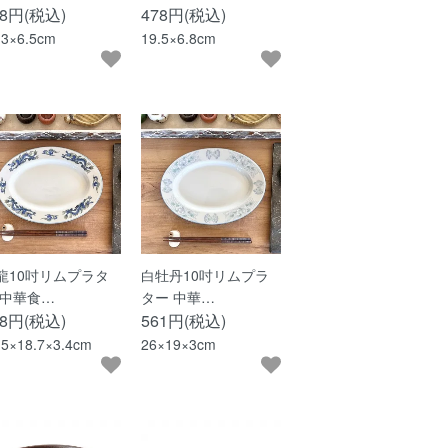
78円(税込)
478円(税込)
.3×6.5cm
19.5×6.8cm
龍10吋リムプラタ
白牡丹10吋リムプラ
 中華食…
ター 中華…
28円(税込)
561円(税込)
.5×18.7×3.4cm
26×19×3cm