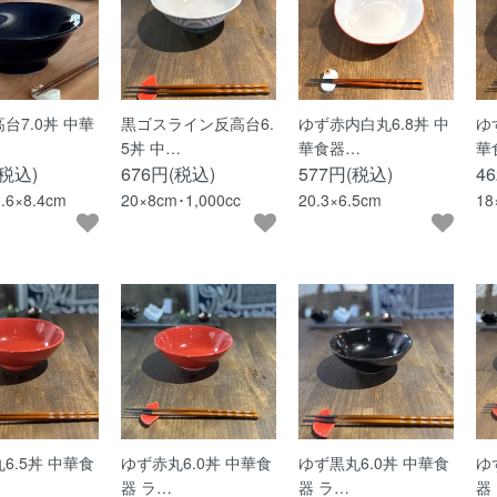
台7.0丼 中華
黒ゴスライン反高台6.
ゆず赤内白丸6.8丼 中
ゆ
5丼 中…
華食器…
華
(税込)
676円(税込)
577円(税込)
4
1.6×8.4cm
20×8cm･1,000cc
20.3×6.5cm
18
6.5丼 中華食
ゆず赤丸6.0丼 中華食
ゆず黒丸6.0丼 中華食
ゆ
器 ラ…
器 ラ…
器