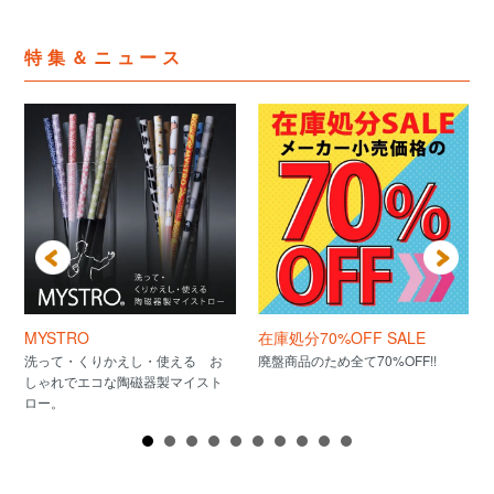
特集＆ニュース
MYSTRO
在庫処分70%OFF SALE
洗って・くりかえし・使える お
廃盤商品のため全て70%OFF!!
しゃれでエコな陶磁器製マイスト
ロー。