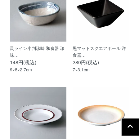
渕ライン小判珍味 和食器 珍
黒マットスクエアボール 洋
味…
食器…
148円(税込)
280円(税込)
9×8×2.7cm
7×3.1cm