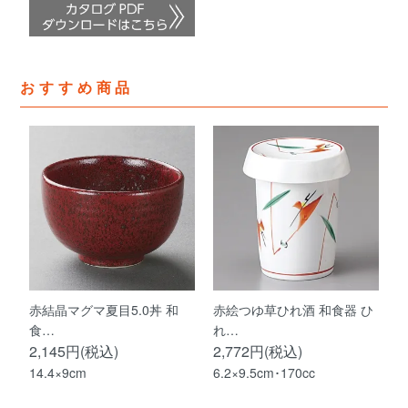
おすすめ商品
赤結晶マグマ夏目5.0丼 和
赤絵つゆ草ひれ酒 和食器 ひ
食…
れ…
2,145円(税込)
2,772円(税込)
14.4×9cm
6.2×9.5cm･170cc