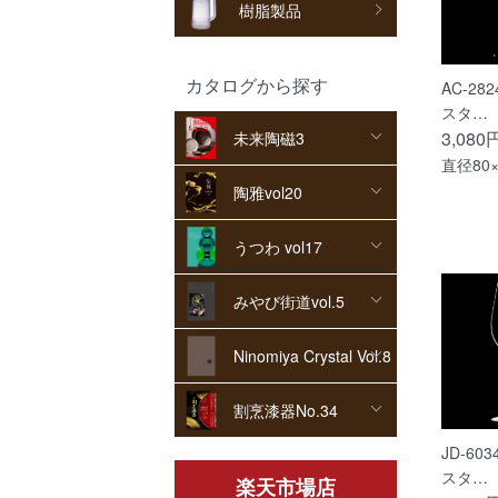
樹脂製品
カタログから探す
AC-28
スタ…
3,080
未来陶磁3
直径80×
陶雅vol20
うつわ vol17
みやび街道vol.5
Ninomiya Crystal Vol.8
割烹漆器No.34
JD-60
スタ…
楽天市場店