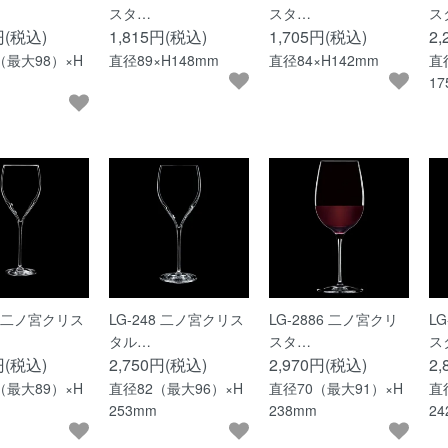
スタ…
スタ…
ス
円(税込)
1,815円(税込)
1,705円(税込)
2
（最大98）×H
直径89×H148mm
直径84×H142mm
直
1
49 二ノ宮クリス
LG-248 二ノ宮クリス
LG-2886 二ノ宮クリ
L
タル…
スタ…
ス
円(税込)
2,750円(税込)
2,970円(税込)
2
（最大89）×H
直径82（最大96）×H
直径70（最大91）×H
直
253mm
238mm
2