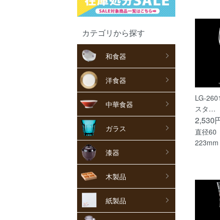
カテゴリから探す
和食器
洋食器
LG-26
中華食器
スタ…
2,530
ガラス
直径60
223mm
漆器
木製品
紙製品