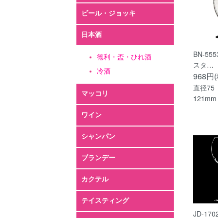
BN-55
スタ…
968円
直径75
121mm
JD-17