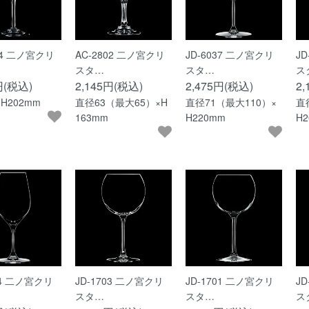
24 二ノ宮クリ
AC-2802 二ノ宮クリ
JD-6037 二ノ宮クリ
J
スタ…
スタ…
ス
円(税込)
2,145円(税込)
2,475円(税込)
2
H202mm
直径63（最大65）×H
直径71（最大110）×
直
163mm
H220mm
H
34 二ノ宮クリ
JD-1703 二ノ宮クリ
JD-1701 二ノ宮クリ
J
スタ…
スタ…
ス