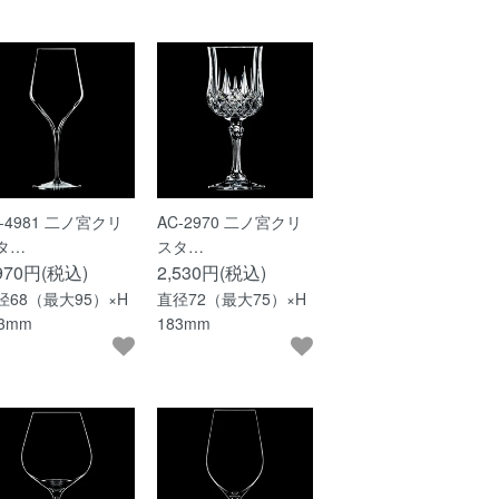
G-4981 二ノ宮クリ
AC-2970 二ノ宮クリ
タ…
スタ…
,970円(税込)
2,530円(税込)
径68（最大95）×H
直径72（最大75）×H
43mm
183mm