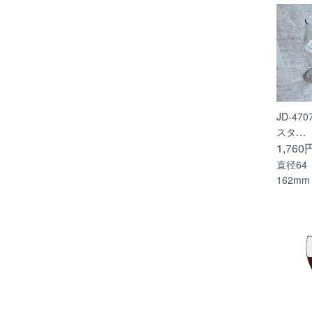
JD-47
スタ…
1,760
直径64
162mm