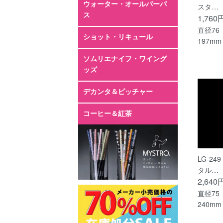
スタ…
1,760
直径76
197mm
LG-2
タル…
2,640
直径75
240mm