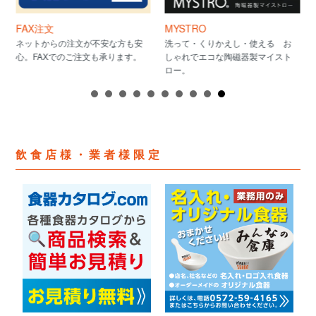
FAX注文
MYSTRO
ネットからの注文が不安な方も安
洗って・くりかえし・使える お
心。FAXでのご注文も承ります。
しゃれでエコな陶磁器製マイスト
ロー。
飲食店様・業者様限定