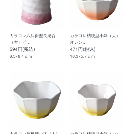
カラコレ六兵衛型長湯呑
カラコレ桔梗型小鉢（大）
（大）ピ…
オレン…
594円(税込)
471円(税込)
6.5×8.4ｃｍ
10.3×5.7ｃｍ
カラコレ桔梗型小鉢（大）
カラコレ桔梗型小鉢（小）