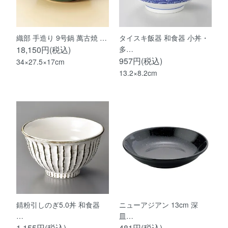
織部 手造り 9号鍋 萬古焼 …
タイスキ飯器 和食器 小丼・
18,150円(税込)
多…
957円(税込)
34×27.5×17cm
13.2×8.2cm
錆粉引しのぎ5.0丼 和食器
ニューアジアン 13cm 深
…
皿…
1,155円(税込)
481円(税込)