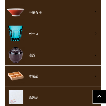
中華食器
ガラス
漆器
木製品
紙製品