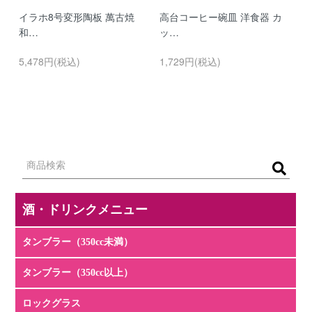
イラホ8号変形陶板 萬古焼
高台コーヒー碗皿 洋食器 カ
濃
和…
ッ…
…
5,478円(税込)
1,729円(税込)
9