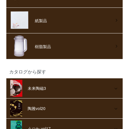
紙製品
樹脂製品
カタログから探す
未来陶磁3
陶雅vol20
うつわ vol17