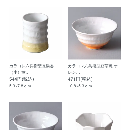
カラコレ六兵衛型長湯呑
カラコレ六兵衛型豆茶碗 オ
（小）黄…
レン…
544円(税込)
471円(税込)
5.9×7.8ｃｍ
10.8×5.3ｃｍ