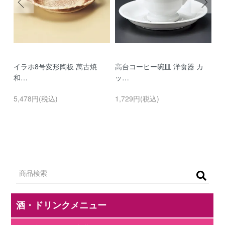
イラホ8号変形陶板 萬古焼
高台コーヒー碗皿 洋食器 カ
濃
和…
ッ…
…
5,478円(税込)
1,729円(税込)
9