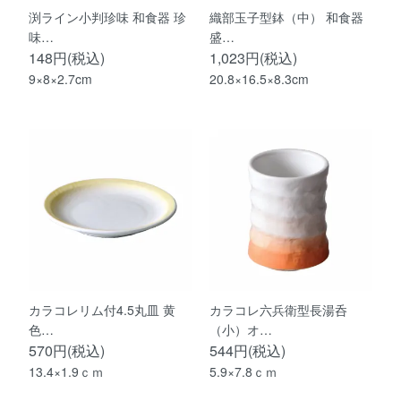
渕ライン小判珍味 和食器 珍
織部玉子型鉢（中） 和食器
味…
盛…
148円(税込)
1,023円(税込)
9×8×2.7cm
20.8×16.5×8.3cm
カラコレリム付4.5丸皿 黄
カラコレ六兵衛型長湯呑
色…
（小）オ…
570円(税込)
544円(税込)
13.4×1.9ｃｍ
5.9×7.8ｃｍ