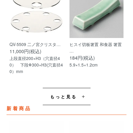
QV-5509 二ノ宮クリスタ…
ヒスイ切板箸置 和食器 箸置
11,000円(税込)
…
184円(税込)
上段直径200×H3（穴直径4
0） 下段Φ300×H3(穴直径4
5.9×1.5×1.2cm
0）mm
もっと見る
新着商品