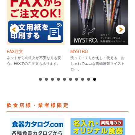
FAX注文
MYSTRO
ネットからの注文が不安な方も安
洗って・くりかえし・使える お
心。FAXでのご注文も承ります。
しゃれでエコな陶磁器製マイスト
ロー。
飲食店様・業者様限定