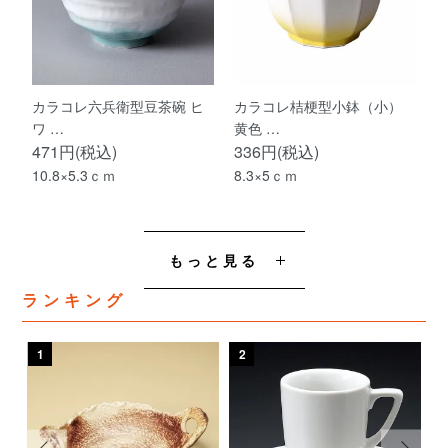
カラコレ六兵衛型豆茶碗 ヒ
カラコレ桔梗型小鉢（小）
ワ …
黄色 …
471円(税込)
336円(税込)
10.8×5.3ｃｍ
8.3×5ｃｍ
もっと見る
ランキング
1
2
3