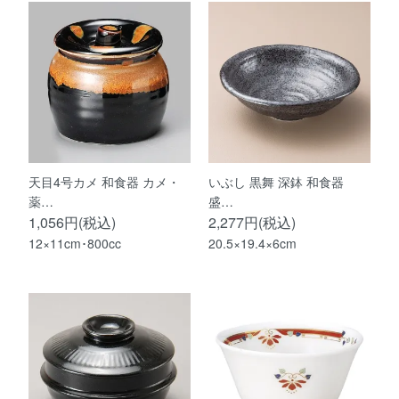
天目4号カメ 和食器 カメ・
いぶし 黒舞 深鉢 和食器
薬…
盛…
1,056円(税込)
2,277円(税込)
12×11cm･800cc
20.5×19.4×6cm