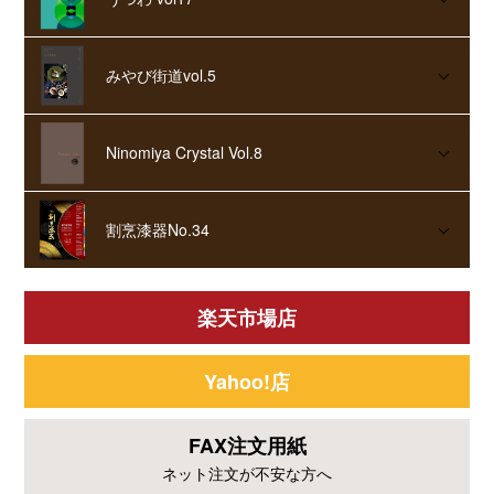
みやび街道vol.5
Ninomiya Crystal Vol.8
割烹漆器No.34
楽天市場店
Yahoo!店
FAX注文用紙
ネット注文が不安な方へ