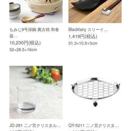
もみじ9号深鍋 萬古焼 和食
Blackfairy スリーイ…
器…
1,419円(税込)
10,230円(税込)
31.3×10.5×3cm
32×28.5×16cm
JD-281 二ノ宮クリスタル…
QY-5211 二ノ宮クリスタ…