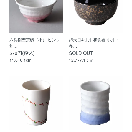
六兵衛型茶碗（小） ピンク
錦天目4寸丼 和食器 小丼・
和…
多…
570円(税込)
SOLD OUT
11.8×6.1cm
12.7×7.1ｃｍ