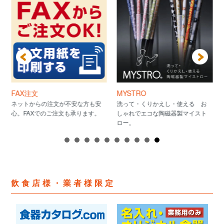
FAX注文
MYSTRO
ネットからの注文が不安な方も安
洗って・くりかえし・使える お
心。FAXでのご注文も承ります。
しゃれでエコな陶磁器製マイスト
ロー。
飲食店様・業者様限定