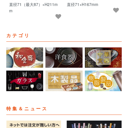
直径71（最大87）×H211m
直径71×H167mm
m
カテゴリ
特集＆ニュース