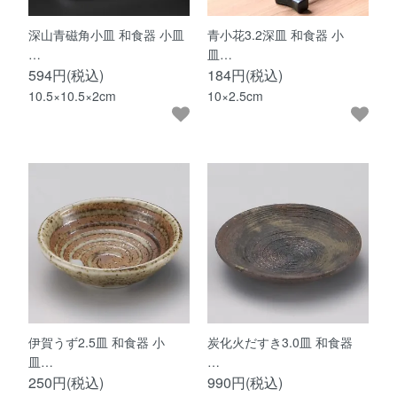
深山青磁角小皿 和食器 小皿
青小花3.2深皿 和食器 小
…
皿…
594円(税込)
184円(税込)
10.5×10.5×2cm
10×2.5cm
伊賀うず2.5皿 和食器 小
炭化火だすき3.0皿 和食器
皿…
…
250円(税込)
990円(税込)