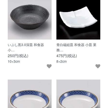
いぶし黒3.0深皿 和食器
青白磁組皿 和食器 小皿 業
小…
務…
250円(税込)
475円(税込)
10×3cm
8×2cm