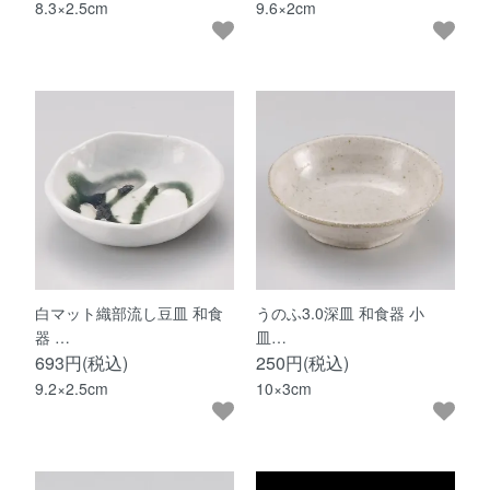
8.3×2.5cm
9.6×2cm
白マット織部流し豆皿 和食
うのふ3.0深皿 和食器 小
器 …
皿…
693円(税込)
250円(税込)
9.2×2.5cm
10×3cm