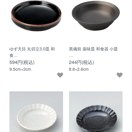
ゆず天目 丸切立3.0皿 和
黒備前 薬味皿 和食器 小皿
食…
…
594円(税込)
244円(税込)
9.5cm×2cm
8.8×2.6cm