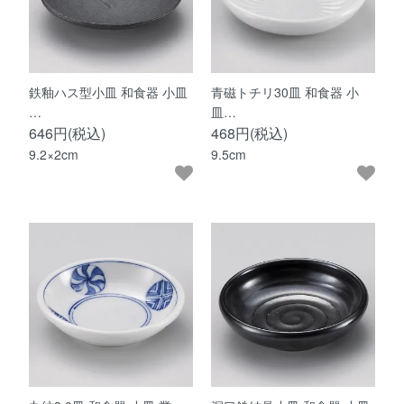
鉄釉ハス型小皿 和食器 小皿
青磁トチリ30皿 和食器 小
…
皿…
646円(税込)
468円(税込)
9.2×2cm
9.5cm