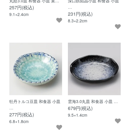
丸紋3.0皿 和食器 小皿 業…
深口鉄結晶小皿 和食器 小皿
257円(税込)
…
231円(税込)
9.1×2.4cm
8.3×2.2cm
牡丹トルコ豆皿 和食器 小皿
雲海3.0丸皿 和食器 小皿 …
…
679円(税込)
277円(税込)
9.5×1.4cm
6.8×1.8cm