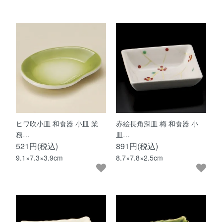
ヒワ吹小皿 和食器 小皿 業
赤絵長角深皿 梅 和食器 小
務…
皿…
521円(税込)
891円(税込)
9.1×7.3×3.9cm
8.7×7.8×2.5cm