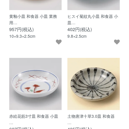
黄釉小皿 和食器 小皿 業務
ヒスイ菊紋丸小皿 和食器 小
用…
皿…
957円(税込)
402円(税込)
10×9.3×2.5cm
9.8×2.5cm
赤絵花筋3寸皿 和食器 小皿
土物唐津十草3.0皿 和食器
…
…