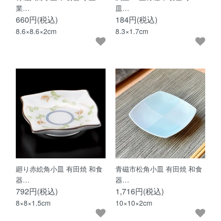
業…
皿…
660円(税込)
184円(税込)
8.6×8.6×2cm
8.3×1.7cm
廻り赤絵角小皿 有田焼 和食
青磁市松角小皿 有田焼 和食
器…
器…
792円(税込)
1,716円(税込)
8×8×1.5cm
10×10×2cm