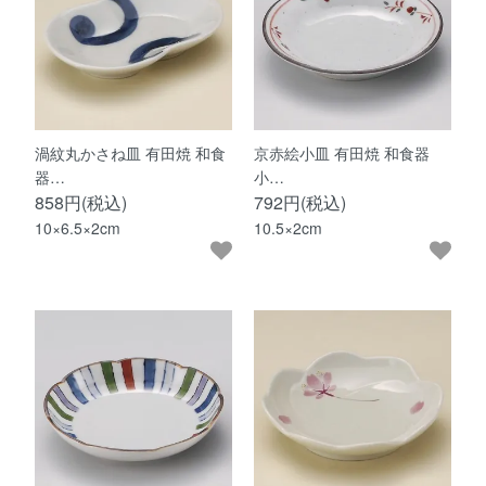
渦紋丸かさね皿 有田焼 和食
京赤絵小皿 有田焼 和食器
器…
小…
858円(税込)
792円(税込)
10×6.5×2cm
10.5×2cm