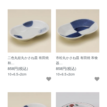
二色丸紋丸かさね皿 有田焼
市松丸かさね皿 有田焼 和食
和…
器…
858円(税込)
858円(税込)
10×6.5×2cm
10×6.5×2cm