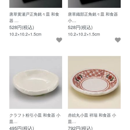
唐草黄瀬戸正角銘々皿 和食
唐草織部正角銘々皿 和食器
器 …
小…
528円(税込)
528円(税込)
10.2×10.2×1.5cm
10.2×10.2×1.5cm
クラフト粉引小皿 和食器 小
赤絵丸小皿 祥瑞 和食器 小
皿…
皿…
495円(税込)
792円(税込)