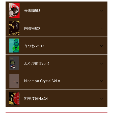
未来陶磁3
陶雅vol20
うつわ vol17
みやび街道vol.5
Ninomiya Crystal Vol.8
割烹漆器No.34