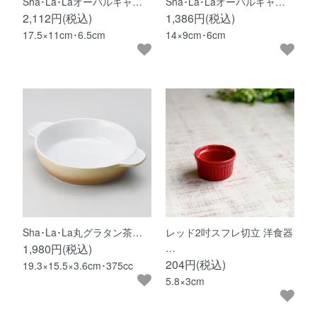
Sha･La･Laオーバルキャ…
Sha･La･Laオーバルキャ…
2,112円(税込)
1,386円(税込)
17.5×11cm･6.5cm
14×9cm･6cm
Sha･La･La丸グラタン茶…
レッド2吋スフレ切立 洋食器
1,980円(税込)
…
204円(税込)
19.3×15.5×3.6cm･375cc
5.8×3cm