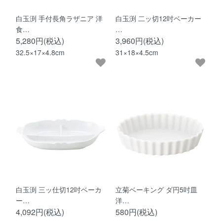
白玉渕 手付長角ラザニア 洋
白玉渕 二ッ切12吋ベーカー
食…
…
5,280円(税込)
3,960円(税込)
32.5×17×4.8cm
31×18×4.5cm
白玉渕 三ッ仕切12吋ベーカ
立菊ベーキング ダ円5吋皿
ー…
洋…
4,092円(税込)
580円(税込)