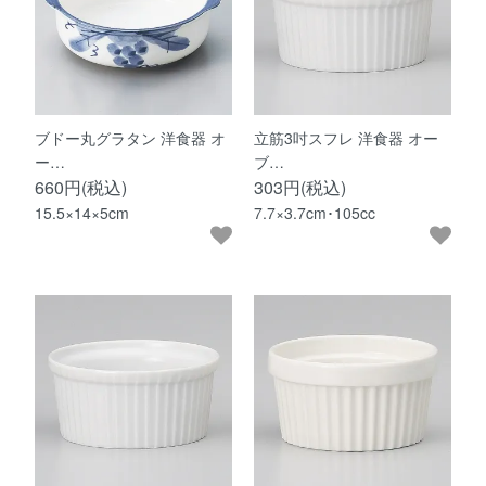
ブドー丸グラタン 洋食器 オ
立筋3吋スフレ 洋食器 オー
ー…
ブ…
660円(税込)
303円(税込)
15.5×14×5cm
7.7×3.7cm･105cc