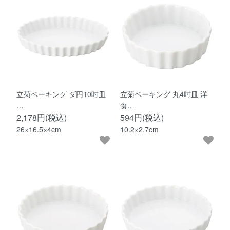
立菊ベーキング ダ円10吋皿
立菊ベーキング 丸4吋皿 洋
…
食…
2,178円(税込)
594円(税込)
26×16.5×4cm
10.2×2.7cm