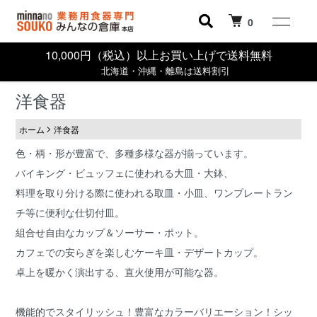
0
10,000円（税込）以上お買い上げで送料無料
北海道・沖縄・離島は送料割引
洋食器
ホーム
洋食器
色・柄・形が豊富で、多種多様な器が揃っています。
バイキング・ビュッフェに使われる大皿・大鉢、
料理を取り分ける際に使われる取皿・小皿、ワンプレートラン
チ等に便利な仕切付皿。
組合せ自由なカップ＆ソーサー・ポット。
カフェでの安らぎを楽しむケーキ皿・デザートカップ。
卓上を暖かく演出する、直火使用が可能な器。
機能的でスタイリッシュ！豊富なカラーバリエーション！シッ