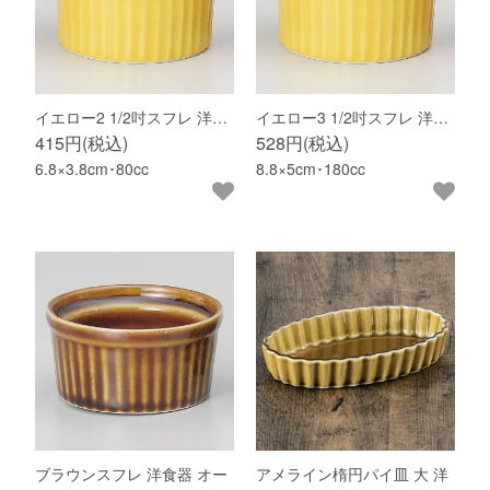
イエロー2 1/2吋スフレ 洋…
イエロー3 1/2吋スフレ 洋…
415円(税込)
528円(税込)
6.8×3.8cm･80cc
8.8×5cm･180cc
ブラウンスフレ 洋食器 オー
アメライン楕円パイ皿 大 洋