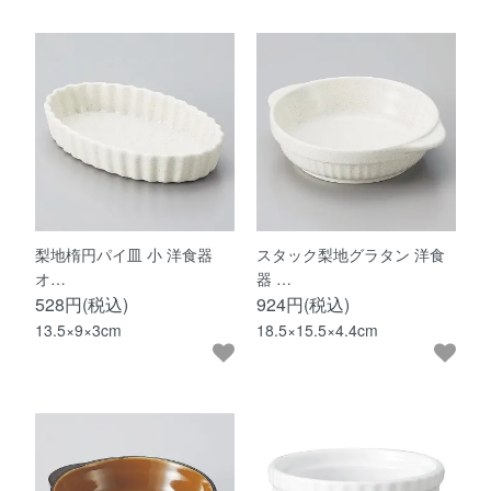
梨地楕円パイ皿 小 洋食器
スタック梨地グラタン 洋食
オ…
器 …
528円(税込)
924円(税込)
13.5×9×3cm
18.5×15.5×4.4cm