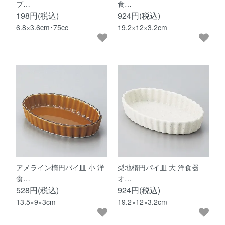
ブ…
食…
198円(税込)
924円(税込)
6.8×3.6cm･75cc
19.2×12×3.2cm
アメライン楕円パイ皿 小 洋
梨地楕円パイ皿 大 洋食器
食…
オ…
528円(税込)
924円(税込)
13.5×9×3cm
19.2×12×3.2cm