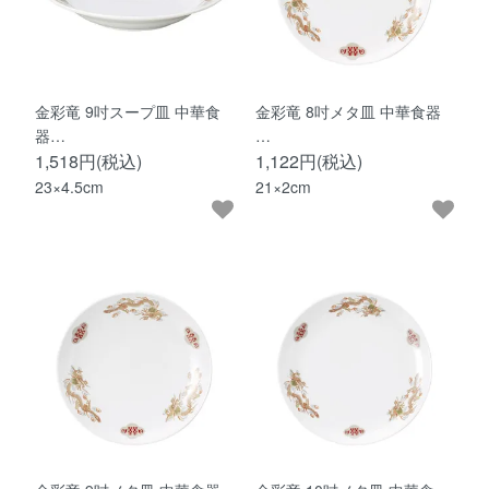
金彩竜 9吋スープ皿 中華食
金彩竜 8吋メタ皿 中華食器
器…
…
1,518円(税込)
1,122円(税込)
23×4.5cm
21×2cm