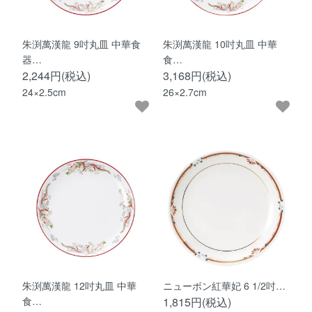
朱渕萬漢龍 9吋丸皿 中華食
朱渕萬漢龍 10吋丸皿 中華
器…
食…
2,244円(税込)
3,168円(税込)
24×2.5cm
26×2.7cm
朱渕萬漢龍 12吋丸皿 中華
ニューボン紅華妃 6 1/2吋…
食…
1,815円(税込)