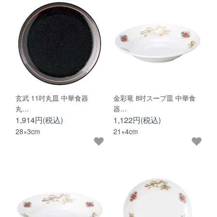
玄武 11吋丸皿 中華食器
金彩竜 8吋スープ皿 中華食
丸…
器…
1,914円(税込)
1,122円(税込)
28×3cm
21×4cm