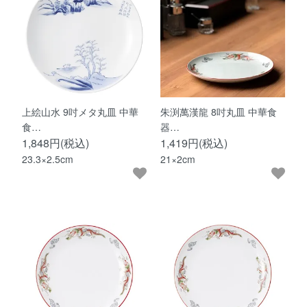
上絵山水 9吋メタ丸皿 中華
朱渕萬漢龍 8吋丸皿 中華食
食…
器…
1,848円(税込)
1,419円(税込)
23.3×2.5cm
21×2cm