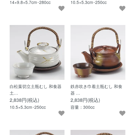
14×9.8×5.7cm･280cc
10.5×5.3cm･250cc
白松葉切立土瓶むし 和食器
鉄赤吹き巾着土瓶むし 和食
土…
器 …
2,838円(税込)
2,838円(税込)
10.5×5.3cm･250cc
容量：300cc