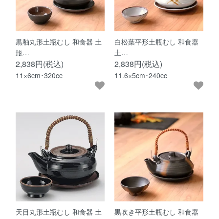
黒釉丸形土瓶むし 和食器 土
白松葉平形土瓶むし 和食器
瓶…
土…
2,838円(税込)
2,838円(税込)
11×6cm･320cc
11.6×5cm･240cc
天目丸形土瓶むし 和食器 土
黒吹き平形土瓶むし 和食器