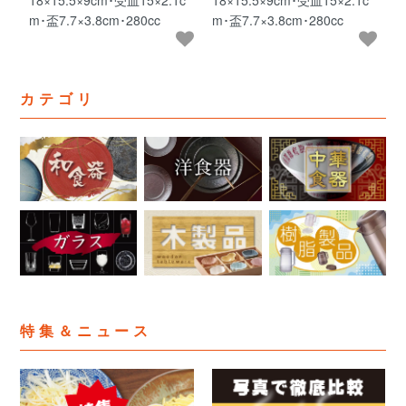
m･盃7.7×3.8cm･280cc
m･盃7.7×3.8cm･280cc
カテゴリ
特集＆ニュース