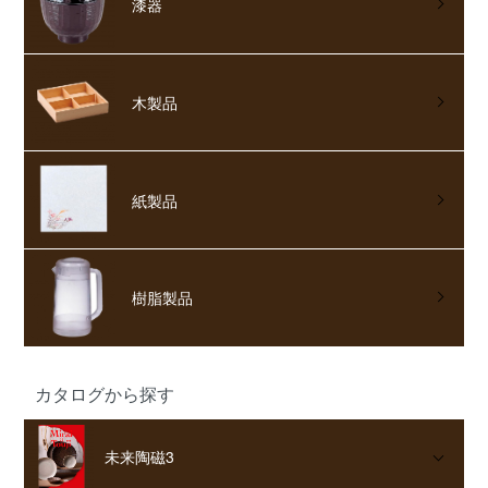
漆器
木製品
紙製品
樹脂製品
カタログから探す
未来陶磁3