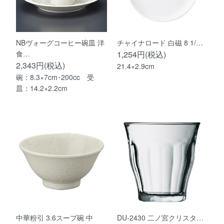
NBヴォーグコーヒー碗皿 洋
チャイナロード 白磁 8 1/…
食…
1,254円(税込)
2,343円(税込)
21.4×2.9cm
碗：8.3×7cm･200cc 受
皿：14.2×2.2cm
中華粉引 3.6スープ碗 中
DU-2430 二ノ宮クリスタ…