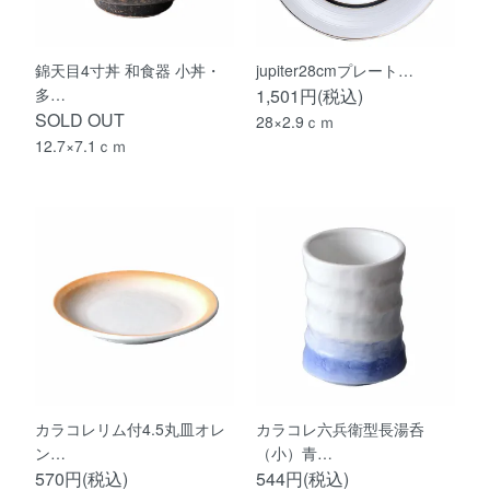
錦天目4寸丼 和食器 小丼・
jupiter28cmプレート…
多…
1,501円(税込)
SOLD OUT
28×2.9ｃｍ
12.7×7.1ｃｍ
カラコレリム付4.5丸皿オレ
カラコレ六兵衛型長湯呑
ン…
（小）青…
570円(税込)
544円(税込)