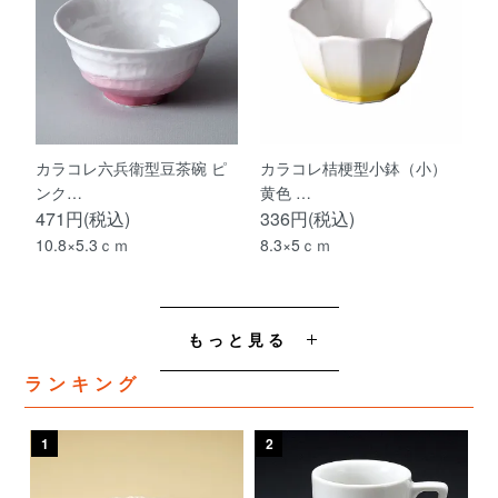
カラコレ六兵衛型豆茶碗 ピ
カラコレ桔梗型小鉢（小）
ンク…
黄色 …
471円(税込)
336円(税込)
10.8×5.3ｃｍ
8.3×5ｃｍ
もっと見る
ランキング
1
2
3