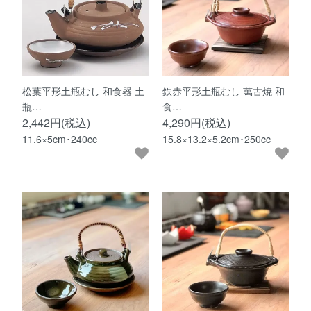
松葉平形土瓶むし 和食器 土
鉄赤平形土瓶むし 萬古焼 和
瓶…
食…
2,442円(税込)
4,290円(税込)
11.6×5cm･240cc
15.8×13.2×5.2cm･250cc