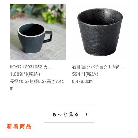
KOYO 12931052 カ…
石目 黒ソバチョク L 約8.…
1,089円(税込)
594円(税込)
長径10.5×短径8.2×高さ7.4c
8.4×6.8cm
m
もっと見る
新着商品