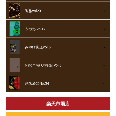
陶雅vol20
うつわ vol17
みやび街道vol.5
Ninomiya Crystal Vol.8
割烹漆器No.34
楽天市場店