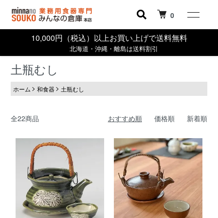
0
10,000円（税込）以上お買い上げで送料無料
北海道・沖縄・離島は送料割引
土瓶むし
ホーム
和食器
土瓶むし
全22商品
おすすめ順
価格順
新着順