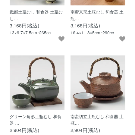
織部土瓶むし 和食器 土瓶む
南蛮京形土瓶むし 和食器 土
し…
瓶…
3,168円(税込)
3,168円(税込)
13×9.7×7.5cm･265cc
16.4×11.8×5cm･290cc
グリーン角形土瓶むし 和食
南蛮切立土瓶むし 和食器 土
器 …
瓶…
2,904円(税込)
2,904円(税込)