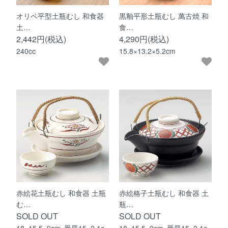
オリベ平型土瓶むし 和食器
黒釉平形土瓶むし 萬古焼 和
土…
食…
2,442円(税込)
4,290円(税込)
240cc
15.8×13.2×5.2cm
赤絵花土瓶むし 和食器 土瓶
赤絵格子土瓶むし 和食器 土
む…
瓶…
SOLD OUT
SOLD OUT
18×15.5×9cm･受皿15×2.1c
18×15.5×9cm･受皿15×2.1c