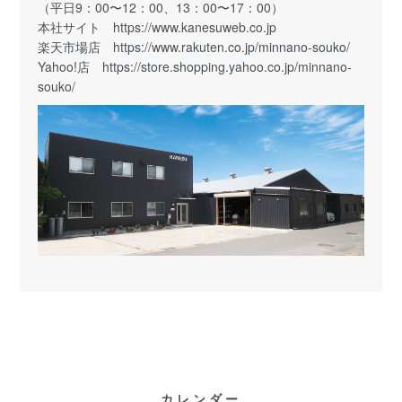
（平日9：00〜12：00、13：00〜17：00）
本社サイト
https://www.kanesuweb.co.jp
楽天市場店
https://www.rakuten.co.jp/minnano-souko/
Yahoo!店
https://store.shopping.yahoo.co.jp/minnano-
souko/
カレンダー