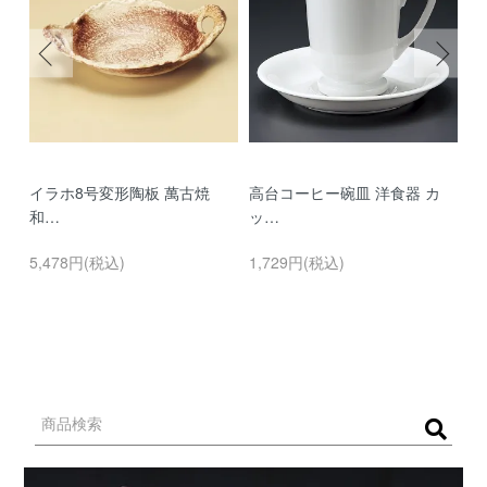
イラホ8号変形陶板 萬古焼
高台コーヒー碗皿 洋食器 カ
濃
和…
ッ…
…
5,478円(税込)
1,729円(税込)
9