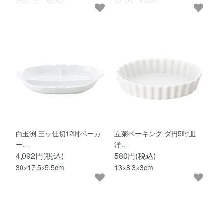
白玉渕 三ッ仕切12吋ベーカ
立菊ベーキング ダ円5吋皿
ー…
洋…
4,092円(税込)
580円(税込)
30×17.5×5.5cm
13×8.3×3cm