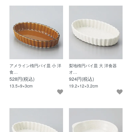
アメライン楕円パイ皿 小 洋
梨地楕円パイ皿 大 洋食器
食…
オ…
528円(税込)
924円(税込)
13.5×9×3cm
19.2×12×3.2cm