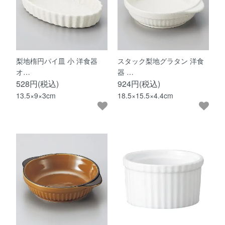
梨地楕円パイ皿 小 洋食器
スタック梨地グラタン 洋食
オ…
器 …
528円(税込)
924円(税込)
13.5×9×3cm
18.5×15.5×4.4cm