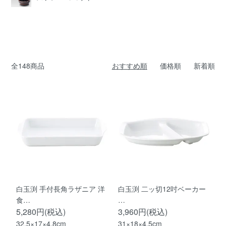
全148商品
おすすめ順
価格順
新着順
白玉渕 手付長角ラザニア 洋
白玉渕 二ッ切12吋ベーカー
食…
…
5,280円(税込)
3,960円(税込)
32.5×17×4.8cm
31×18×4.5cm