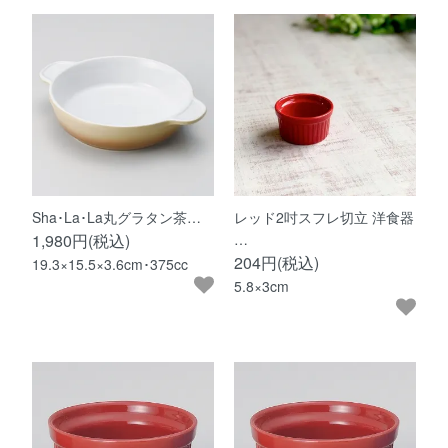
Sha･La･La丸グラタン茶…
レッド2吋スフレ切立 洋食器
1,980円(税込)
…
204円(税込)
19.3×15.5×3.6cm･375cc
5.8×3cm