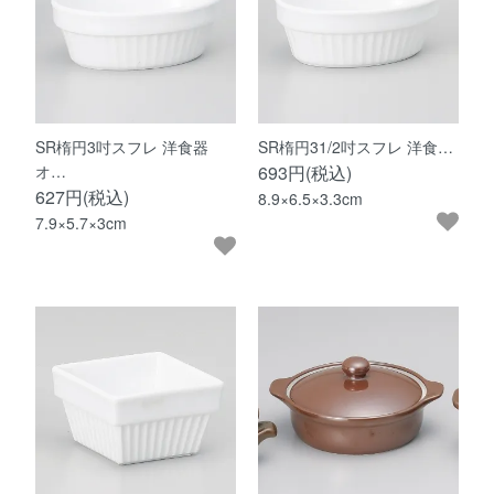
SR楕円3吋スフレ 洋食器
SR楕円31/2吋スフレ 洋食…
オ…
693円(税込)
627円(税込)
8.9×6.5×3.3cm
7.9×5.7×3cm