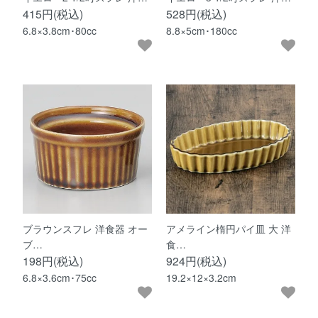
415円(税込)
528円(税込)
6.8×3.8cm･80cc
8.8×5cm･180cc
ブラウンスフレ 洋食器 オー
アメライン楕円パイ皿 大 洋
ブ…
食…
198円(税込)
924円(税込)
6.8×3.6cm･75cc
19.2×12×3.2cm