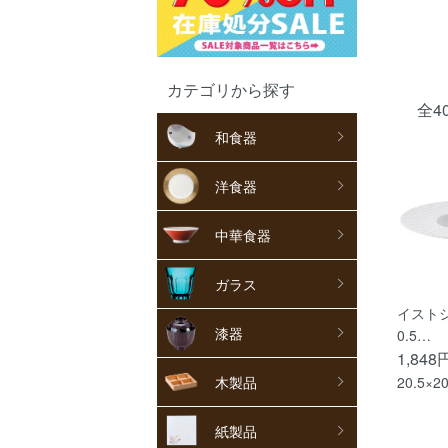
カテゴリから探す
全4
和食器
洋食器
中華食器
ガラス
イストシ
漆器
0.5…
1,848
20.5×2
木製品
紙製品