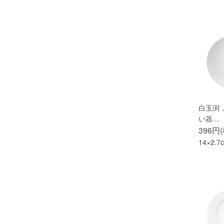
白玉渕 
い器…
396円
14×2.7