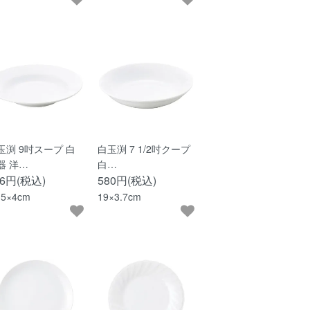
玉渕 9吋スープ 白
白玉渕 7 1/2吋クープ
器 洋…
白…
26円(税込)
580円(税込)
.5×4cm
19×3.7cm