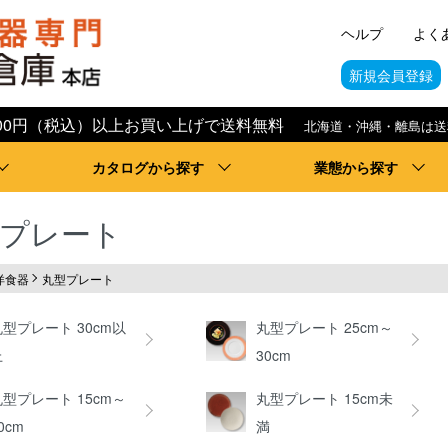
ヘルプ
よく
新規会員登録
,000円（税込）以上お買い上げで送料無料
北海道・沖縄・離島は送
カタログから探す
業態から探す
プレート
洋食器
丸型プレート
丸型プレート 30cm以
丸型プレート 25cm～
上
30cm
丸型プレート 15cm～
丸型プレート 15cm未
0cm
満