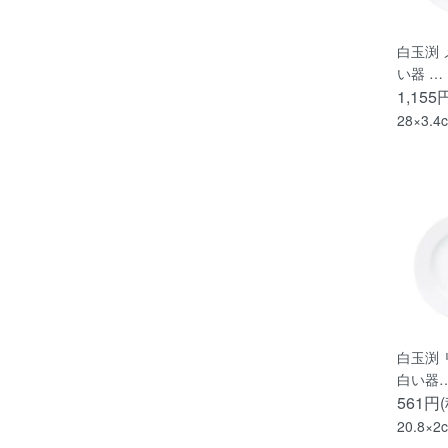
白玉渕 
い器 …
1,155
28×3.4
白玉渕 
白い器
561円
20.8×2