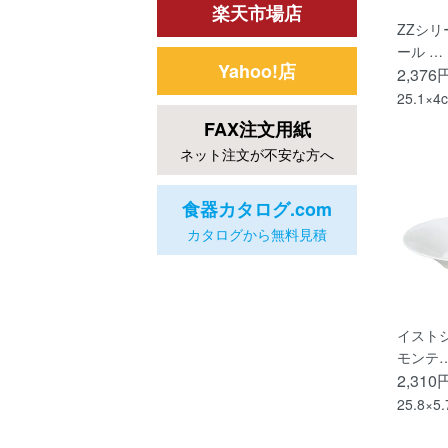
楽天市場店
ZZシリ
ール …
Yahoo!店
2,376
25.1×4
FAX注文用紙
ネット注文が不安な方へ
食器カタログ.com
カタログから無料見積
イストシ
モンテ
2,310
25.8×5