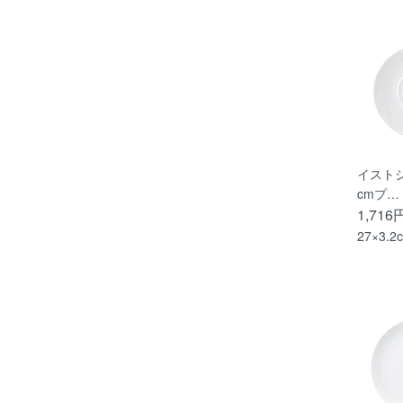
イストシ
cmプ…
1,716
27×3.2