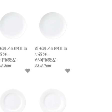
玉渕 メタ8吋皿 白
白玉渕 メタ9吋皿 白
器 洋…
い器 洋…
61円(税込)
660円(税込)
×2.3cm
23×2.7cm