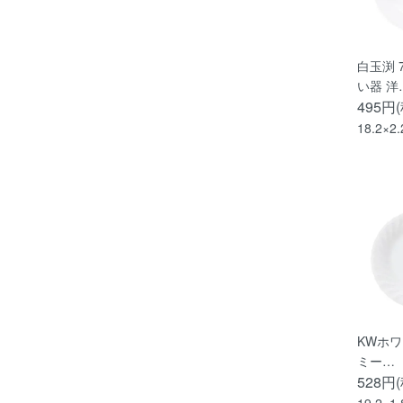
白玉渕 
い器 洋
495円
18.2×2
KWホワイ
ミー…
528円
19.2×1