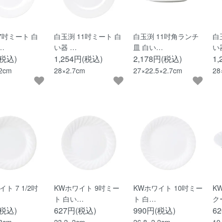
7吋ミート 白
白玉渕 11吋ミート 白
白玉渕 11吋角ランチ
白
…
い器 …
皿 白い…
い
(税込)
1,254円(税込)
2,178円(税込)
1
.2cm
28×2.7cm
27×22.5×2.7cm
28
ト 7 1/2吋
KWホワイト 9吋ミー
KWホワイト 10吋ミー
K
ト 白い…
ト 白…
ク
(税込)
627円(税込)
990円(税込)
6
.8cm
23.2×2cm
26.8×2.2cm
19