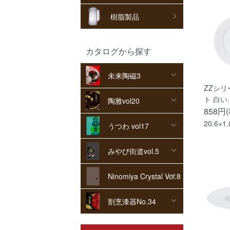
樹脂製品
カタログから探す
未来陶磁3
ZZシリ
ト 白い
陶雅vol20
858円
20.6×1
うつわ vol17
みやび街道vol.5
Ninomiya Crystal Vol.8
割烹漆器No.34