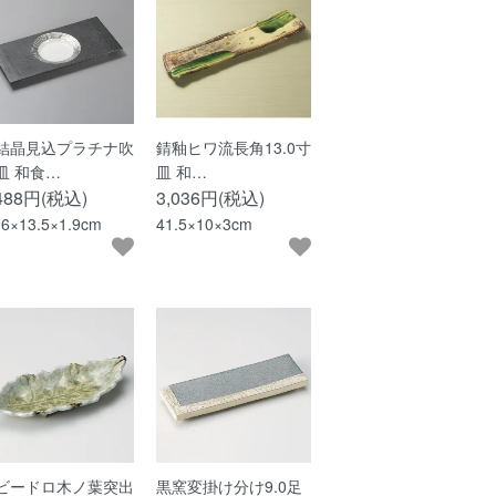
結晶見込プラチナ吹
錆釉ヒワ流長角13.0寸
皿 和食…
皿 和…
,488円(税込)
3,036円(税込)
.6×13.5×1.9cm
41.5×10×3cm
ビードロ木ノ葉突出
黒窯変掛け分け9.0足