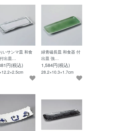
おいサンマ皿 和食
緑青磁長皿 和食器 付
 付出皿…
出皿 強…
,881円(税込)
1,584円(税込)
×12.2×2.5cm
28.2×10.3×1.7cm