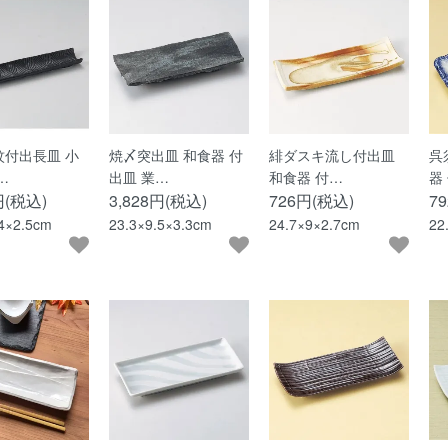
紋付出長皿 小
焼〆突出皿 和食器 付
緋ダスキ流し付出皿
呉
…
出皿 業…
和食器 付…
器
円(税込)
3,828円(税込)
726円(税込)
7
.4×2.5cm
23.3×9.5×3.3cm
24.7×9×2.7cm
22