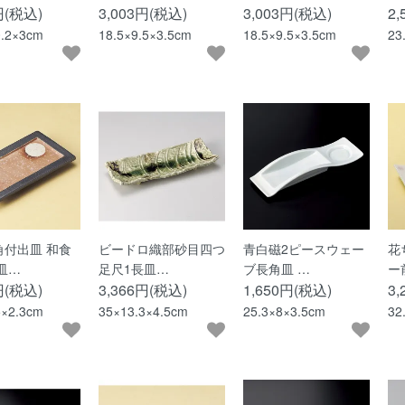
円(税込)
3,003円(税込)
3,003円(税込)
2
0.2×3cm
18.5×9.5×3.5cm
18.5×9.5×3.5cm
23
角付出皿 和食
ビードロ織部砂目四つ
青白磁2ピースウェー
花
皿…
足尺1長皿…
ブ長角皿 …
ー
円(税込)
3,366円(税込)
1,650円(税込)
3
5×2.3cm
35×13.3×4.5cm
25.3×8×3.5cm
32