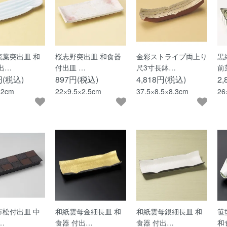
流葉突出皿 和
桜志野突出皿 和食器
金彩ストライプ両上り
黒
出…
付出皿 …
尺3寸長鉢…
前
円(税込)
897円(税込)
4,818円(税込)
2
×2cm
22×9.5×2.5cm
37.5×8.5×8.3cm
26
市松付出皿 中
和紙雲母金細長皿 和
和紙雲母銀細長皿 和
笹
…
食器 付出…
食器 付出…
和