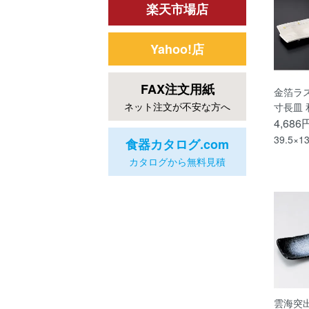
楽天市場店
Yahoo!店
FAX注文用紙
金箔ラ
ネット注文が不安な方へ
寸長皿 
4,686
39.5×1
食器カタログ.com
カタログから無料見積
雲海突出