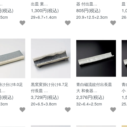
…
出皿 業…
器 付出皿…
皿
円(税込)
1,300円(税込)
805円(税込)
1
.5cm
29×6.7×1.4cm
20.9×12.5×2.3cm
26
け分け8.0足
黒窯変掛け分け6.7足
青白磁流紋付出長皿
青
皿…
付長皿 …
大 和食器…
小
円(税込)
3,729円(税込)
2,376円(税込)
1
×3cm
20×6.5×3.8cm
32×6.4×2.5cm
25