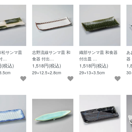
市松サンマ皿
志野流線サンマ皿 和
織部サンマ皿 和食器
あ
付…
食器 付出…
付出皿 …
器
円(税込)
1,518円(税込)
1,518円(税込)
1
3.5cm
29×12.5×2.8cm
29×13×3.5cm
30