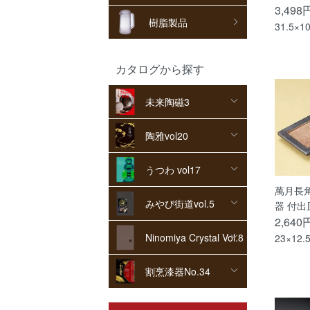
3,498
樹脂製品
31.5×1
カタログから探す
未来陶磁3
陶雅vol20
うつわ vol17
萬月長
みやび街道vol.5
器 付出
2,640
Ninomiya Crystal Vol.8
23×12.
割烹漆器No.34