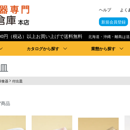
ヘルプ
よく
新規会員登録
,000円（税込）以上お買い上げで送料無料
北海道・沖縄・離島は送
カタログから探す
業態から探す
皿
和食器
付出皿
7商品