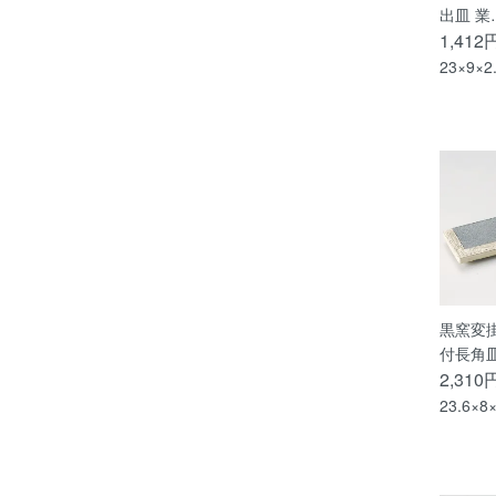
出皿 業
1,412
23×9×2
黒窯変掛
付長角
2,310
23.6×8