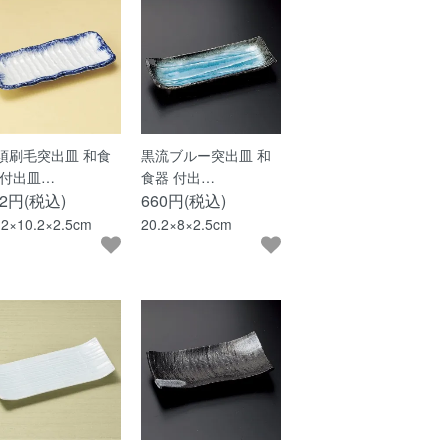
須刷毛突出皿 和食
黒流ブルー突出皿 和
 付出皿…
食器 付出…
92円(税込)
660円(税込)
.2×10.2×2.5cm
20.2×8×2.5cm