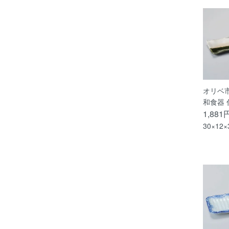
オリベ
和食器 
1,881
30×12×