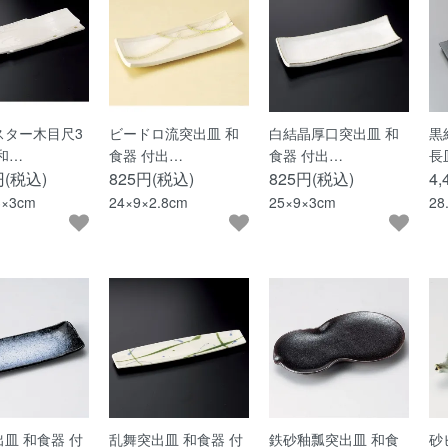
スター木目尺3
ビードロ流突出皿 和
白結晶厚口突出皿 和
黒
和…
食器 付出…
食器 付出…
長
円(税込)
825円(税込)
825円(税込)
4
3×3cm
24×9×2.8cm
25×9×3cm
28
皿 和食器 付
乱舞突出皿 和食器 付
鉄砂釉瓢突出皿 和食
砂