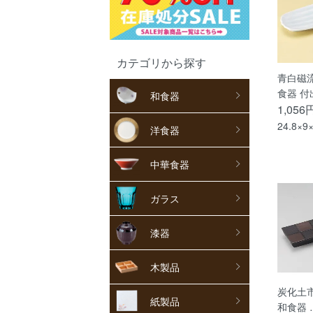
カテゴリから探す
青白磁
食器 付
和食器
1,056
24.8×9
洋食器
中華食器
ガラス
漆器
木製品
炭化土
紙製品
和食器 