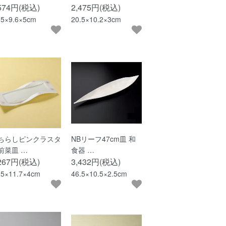
,574円(税込)
2,475円(税込)
.5×9.6×5cm
20.5×10.2×3cm
ちらしピンクラスタ
NBリーフ47cm皿 和
前菜皿 …
食器 …
,267円(税込)
3,432円(税込)
.5×11.7×4cm
46.5×10.5×2.5cm