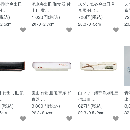
ト削ぎ突出皿
流水突出皿 和食器 付
スダレ鉄砂突出皿 和
ス
付…
出皿 業…
食器 付出…
食
(税込)
1,023円(税込)
726円(税込)
7
×2.5cm
20×9×2.7cm
20.8×9×3cm
20
 付出し皿 割
嵐山 付出皿 割烹系 和
白マット織部吹刷毛目
青
…
食器 …
付出皿 …
出
円(税込)
3,300円(税込)
627円(税込)
3
.5cm
22.3×8.4cm
22.3×9.5×2cm
32