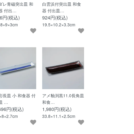
ダレ青磁突出皿 和
白雲浜付突出皿 和食
器 付出…
器 付出皿…
26円(税込)
924円(税込)
.8×9×3cm
19.5×10.2×3.3cm
彩長皿 小 和食器 付
アメ釉渕黒11.0長角皿
皿 …
和食…
,696円(税込)
1,980円(税込)
×8×2.7cm
33.8×11.1×2.5cm