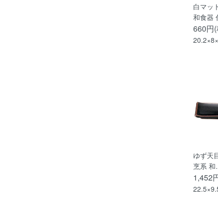
白マッ
和食器 
660円
20.2×8
ゆず天目
烹系 和
1,452
22.5×9