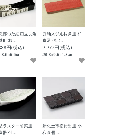
織部つた絵切立長角
赤釉スジ彫長角皿 和
菜皿 和…
食器 付出…
,838円(税込)
2,277円(税込)
×8.5×5.5cm
26.3×9.5×1.8cm
型ラスター前菜皿
炭化土市松付出皿 小
食器 付…
和食器 …