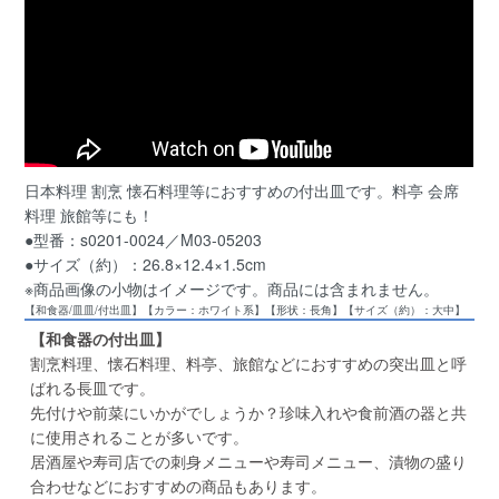
日本料理 割烹 懐石料理等におすすめの付出皿です。料亭 会席
料理 旅館等にも！
●型番：s0201-0024／M03-05203
●サイズ（約）：26.8×12.4×1.5cm
※商品画像の小物はイメージです。商品には含まれません。
【和食器/皿皿/付出皿】【カラー：ホワイト系】【形状：長角】【サイズ（約）：大中】
【和食器の付出皿】
割烹料理、懐石料理、料亭、旅館などにおすすめの突出皿と呼
ばれる長皿です。
先付けや前菜にいかがでしょうか？珍味入れや食前酒の器と共
に使用されることが多いです。
居酒屋や寿司店での刺身メニューや寿司メニュー、漬物の盛り
合わせなどにおすすめの商品もあります。