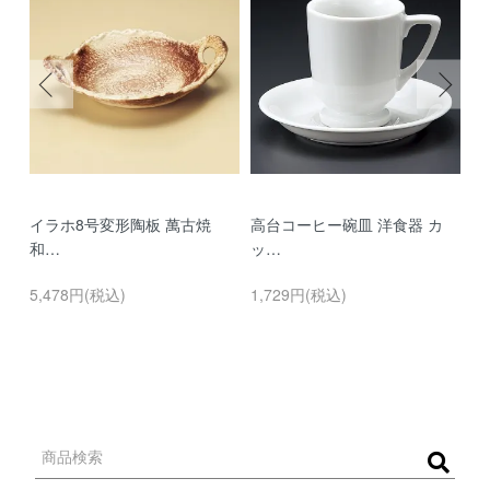
イラホ8号変形陶板 萬古焼
高台コーヒー碗皿 洋食器 カ
濃
和…
ッ…
…
5,478円(税込)
1,729円(税込)
9