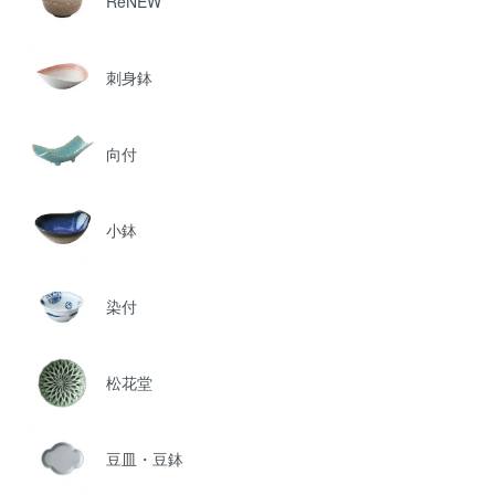
ReNEW
刺身鉢
向付
小鉢
染付
松花堂
豆皿・豆鉢