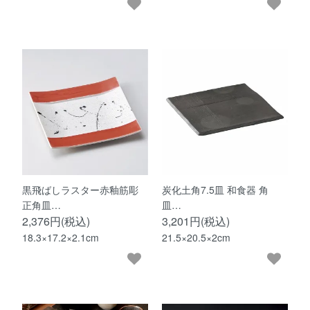
黒飛ばしラスター赤釉筋彫
炭化土角7.5皿 和食器 角
正角皿…
皿…
2,376円(税込)
3,201円(税込)
18.3×17.2×2.1cm
21.5×20.5×2cm