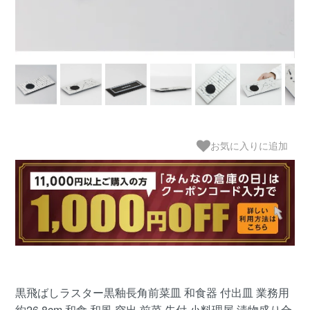
お気に入りに追加
黒飛ばしラスター黒釉長角前菜皿 和食器 付出皿 業務用
約26.8cm 和食 和風 突出 前菜 先付 小料理屋 漬物盛り合