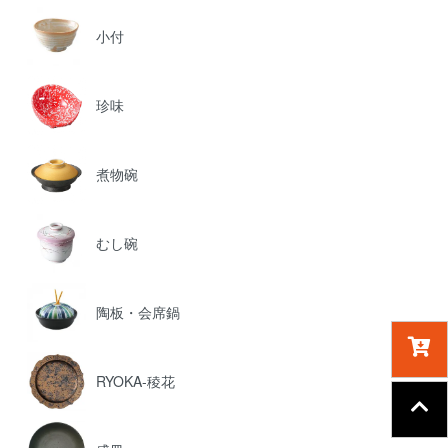
小付
珍味
煮物碗
むし碗
陶板・会席鍋
RYOKA-稜花