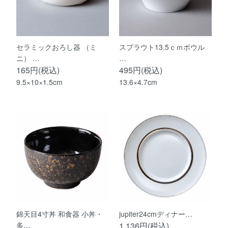
セラミックおろし器 （ミ
スプラウト13.5ｃｍボウル
ニ） …
…
165円(税込)
495円(税込)
9.5×10×1.5cm
13.6×4.7cm
錦天目4寸丼 和食器 小丼・
jupiter24cmディナー…
多…
1,136円(税込)