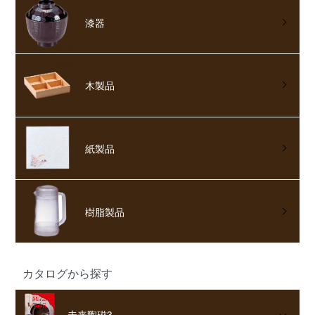
漆器
木製品
紙製品
樹脂製品
カタログから探す
未来陶磁3