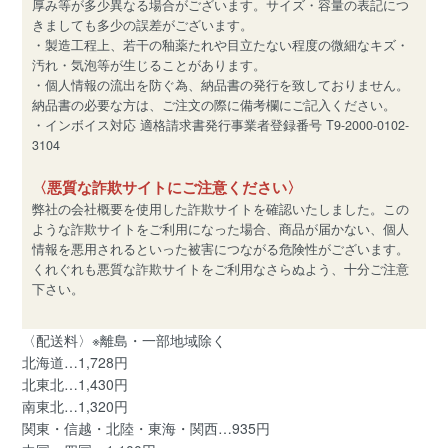
厚み等が多少異なる場合がございます。サイズ・容量の表記につ
きましても多少の誤差がございます。
・製造工程上、若干の釉薬たれや目立たない程度の微細なキズ・
汚れ・気泡等が生じることがあります。
・個人情報の流出を防ぐ為、納品書の発行を致しておりません。
納品書の必要な方は、ご注文の際に備考欄にご記入ください。
・インボイス対応 適格請求書発行事業者登録番号 T9-2000-0102-
3104
〈悪質な詐欺サイトにご注意ください〉
弊社の会社概要を使用した詐欺サイトを確認いたしました。この
ような詐欺サイトをご利用になった場合、商品が届かない、個人
情報を悪用されるといった被害につながる危険性がございます。
くれぐれも悪質な詐欺サイトをご利用なさらぬよう、十分ご注意
下さい。
〈配送料〉※離島・一部地域除く
北海道…1,728円
北東北…1,430円
南東北…1,320円
関東・信越・北陸・東海・関西…935円