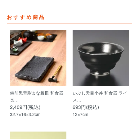
おすすめ商品
備前黒荒彫まな板皿 和食器
いぶし天目小丼 和食器 ライ
長…
ス…
2,409円(税込)
693円(税込)
32.7×16×3.2cm
13×7cm