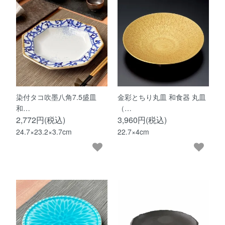
染付タコ吹墨八角7.5盛皿
金彩とちり丸皿 和食器 丸皿
和…
（…
2,772円(税込)
3,960円(税込)
24.7×23.2×3.7cm
22.7×4cm