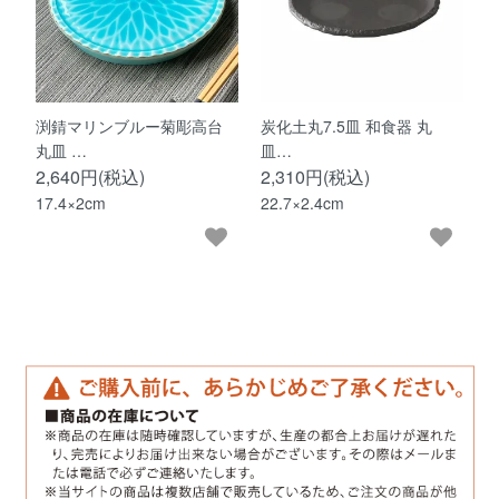
渕錆マリンブルー菊彫高台
炭化土丸7.5皿 和食器 丸
丸皿 …
皿…
2,640円(税込)
2,310円(税込)
17.4×2cm
22.7×2.4cm