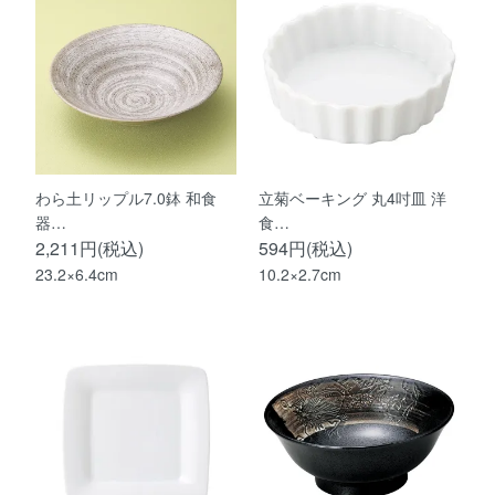
わら土リップル7.0鉢 和食
立菊ベーキング 丸4吋皿 洋
器…
食…
2,211円(税込)
594円(税込)
23.2×6.4cm
10.2×2.7cm