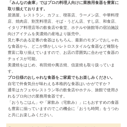
「みんなの倉庫」ではプロの料理人向けに業務用食器を豊富に
取り揃えております。
居酒屋、レストラン、カフェ、喫茶店、ラーメン店、中華料理
店、焼肉店、割烹料理店、そば・うどん店、すし店、和食店、
イタリア料理店等の飲食店や食堂、ホテルや旅館等の宿泊施設
向けアイテムを美濃焼の産地より販売中。
見た事のある定番の食器はもちろん、最新のモダンでおしゃれ
な食器から、どこか懐かしいレトロスタイルな食器など種類を
豊富に取り揃えていますので、お店の雰囲気に合わせて食器の
チョイスが可能。
美濃焼をはじめ、有田焼や萬古焼、信楽焼も取り扱っていま
す。
プロ仕様のおしゃれな食器をご家庭でもお楽しみください。
自宅で外食気分が味わえる本格的な食器はいかがですか？
通常はカフェやレストラン等の飲食店やホテル、旅館で使用さ
れるプロ向けの業務用食器です。
「おうちごはん」や「家飲み（宅飲み）」にもおすすめの食器
も豊富に揃っていますのでこの機会に「おうち時間」をうつわ
と共にお楽しみください。