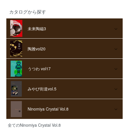
カタログから探す
未来陶磁3
陶雅vol20
うつわ vol17
みやび街道vol.5
Ninomiya Crystal Vol.8
全てのNinomiya Crystal Vol.8