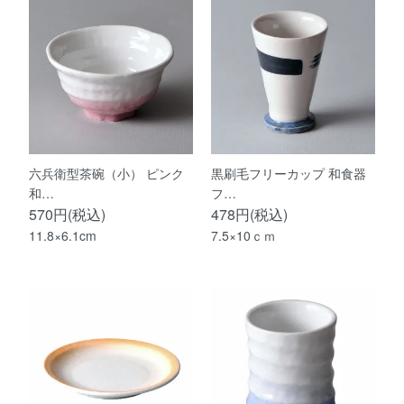
六兵衛型茶碗（小） ピンク
黒刷毛フリーカップ 和食器
和…
フ…
570円(税込)
478円(税込)
11.8×6.1cm
7.5×10ｃｍ