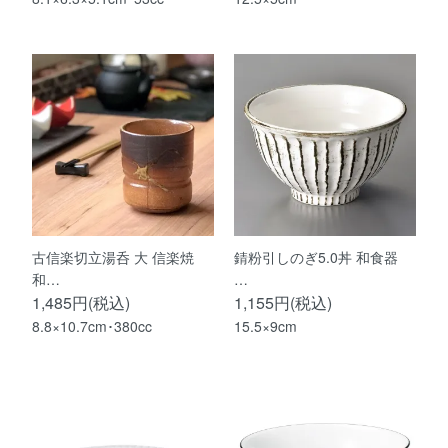
古信楽切立湯呑 大 信楽焼
錆粉引しのぎ5.0丼 和食器
和…
…
1,485円(税込)
1,155円(税込)
8.8×10.7cm･380cc
15.5×9cm