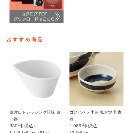
おすすめ商品
白片口ドレッシング珍味 白
ゴスハケメ小鉢 萬古焼 和食
い器…
器…
330円(税込)
1,089円(税込)
8.1×6.3×5.1cm･53cc
12.5×5cm