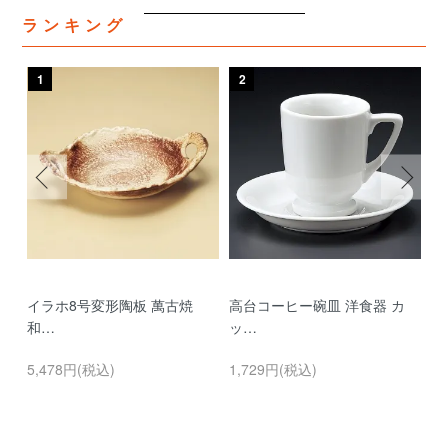
ランキング
1
2
3
イラホ8号変形陶板 萬古焼
高台コーヒー碗皿 洋食器 カ
濃
和…
ッ…
…
5,478円(税込)
1,729円(税込)
9