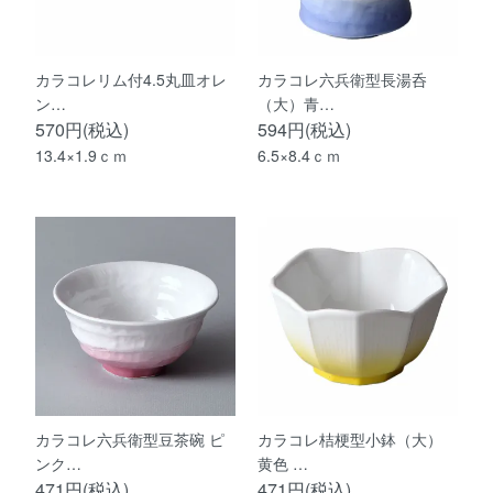
カラコレリム付4.5丸皿オレ
カラコレ六兵衛型長湯呑
ン…
（大）青…
570円(税込)
594円(税込)
13.4×1.9ｃｍ
6.5×8.4ｃｍ
カラコレ六兵衛型豆茶碗 ピ
カラコレ桔梗型小鉢（大）
ンク…
黄色 …
471円(税込)
471円(税込)