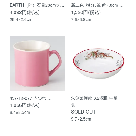
EARTH（陸）石目28cmプ…
新二色吹むし碗 約7.8cm …
4,092円(税込)
1,320円(税込)
28.4×2.6cm
7.8×8.9cm
497-13-277 うつわ …
朱渕萬漢龍 3.2深皿 中華
1,056円(税込)
食…
SOLD OUT
8.4×8.5cm
9.7×2.5cm