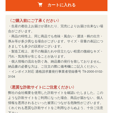
カートに入れる
〈ご購入前にご了承ください〉
・生産の都合上お届けが遅れたり、完売によりお届け出来ない場
合がございます。
・商品の特性上、同じ商品でも色味・風合い・濃淡・柄の出方・
厚み等が多少異なる場合がございます。サイズ・容量の表記につ
きましても多少の誤差がございます。
・製造工程上、若干の釉薬たれや目立たない程度の微細なキズ・
汚れ・気泡等が生じることがあります。
・個人情報の流出を防ぐ為、納品書の発行を致しておりません。
納品書の必要な方は、ご注文の際に備考欄にご記入ください。
・インボイス対応 適格請求書発行事業者登録番号 T9-2000-0102-
3104
〈悪質な詐欺サイトにご注意ください〉
弊社の会社概要を使用した詐欺サイトを確認いたしました。この
ような詐欺サイトをご利用になった場合、商品が届かない、個人
情報を悪用されるといった被害につながる危険性がございます。
くれぐれも悪質な詐欺サイトをご利用なさらぬよう、十分ご注意
下さい。