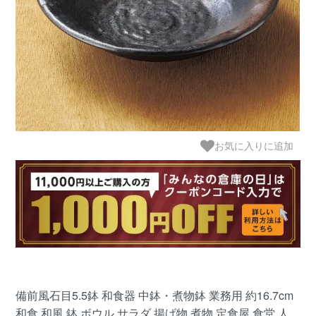
お気に入りに追加
備前風石目5.5鉢 和食器 中鉢・煮物鉢 業務用 約16.7cm
和食 和風 鉢 ボウル サラダ 揚げ物 煮物 定食屋 食堂 人