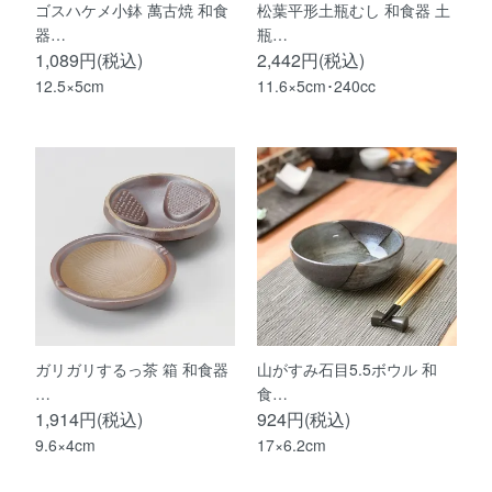
ゴスハケメ小鉢 萬古焼 和食
松葉平形土瓶むし 和食器 土
器…
瓶…
1,089円(税込)
2,442円(税込)
12.5×5cm
11.6×5cm･240cc
ガリガリするっ茶 箱 和食器
山がすみ石目5.5ボウル 和
…
食…
1,914円(税込)
924円(税込)
9.6×4cm
17×6.2cm