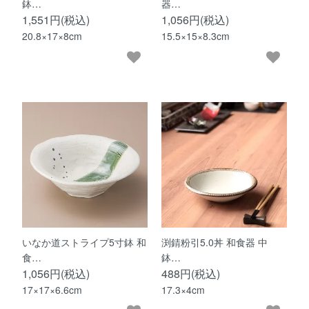
鉢…
器…
1,551円(税込)
1,056円(税込)
20.8×17×8cm
15.5×15×8.3cm
いなか道ストライプ5寸鉢 和
渕錆粉引5.0丼 和食器 中
食…
鉢…
1,056円(税込)
488円(税込)
17×17×6.6cm
17.3×4cm