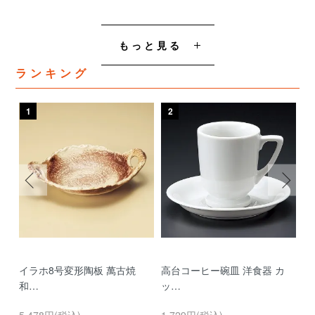
もっと見る
ランキング
1
2
3
イラホ8号変形陶板 萬古焼
高台コーヒー碗皿 洋食器 カ
濃
和…
ッ…
…