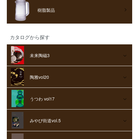
樹脂製品
カタログから探す
未来陶磁3
陶雅vol20
うつわ vol17
みやび街道vol.5