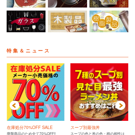
特集＆ニュース
在庫処分70%OFF SALE
スープ別最強丼
廃盤商品のため全て70%OFF!!
スープの色と丼の色・柄の相性は