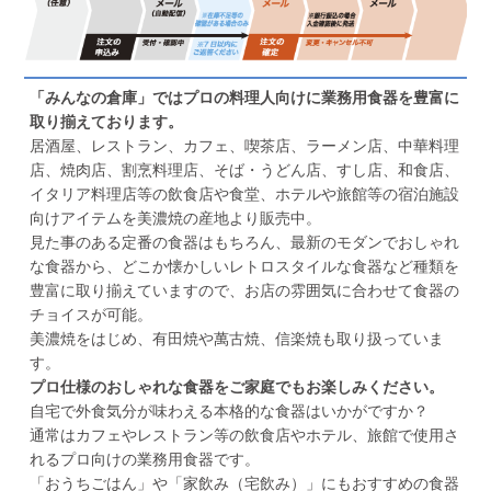
「みんなの倉庫」ではプロの料理人向けに業務用食器を豊富に
取り揃えております。
居酒屋、レストラン、カフェ、喫茶店、ラーメン店、中華料理
店、焼肉店、割烹料理店、そば・うどん店、すし店、和食店、
イタリア料理店等の飲食店や食堂、ホテルや旅館等の宿泊施設
向けアイテムを美濃焼の産地より販売中。
見た事のある定番の食器はもちろん、最新のモダンでおしゃれ
な食器から、どこか懐かしいレトロスタイルな食器など種類を
豊富に取り揃えていますので、お店の雰囲気に合わせて食器の
チョイスが可能。
美濃焼をはじめ、有田焼や萬古焼、信楽焼も取り扱っていま
す。
プロ仕様のおしゃれな食器をご家庭でもお楽しみください。
自宅で外食気分が味わえる本格的な食器はいかがですか？
通常はカフェやレストラン等の飲食店やホテル、旅館で使用さ
れるプロ向けの業務用食器です。
「おうちごはん」や「家飲み（宅飲み）」にもおすすめの食器