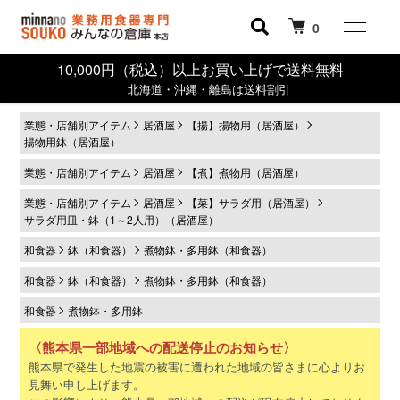
0
10,000円（税込）以上お買い上げで送料無料
北海道・沖縄・離島は送料割引
業態・店舗別アイテム
居酒屋
【揚】揚物用（居酒屋）
揚物用鉢（居酒屋）
業態・店舗別アイテム
居酒屋
【煮】煮物用（居酒屋）
業態・店舗別アイテム
居酒屋
【菜】サラダ用（居酒屋）
サラダ用皿・鉢（1～2人用）（居酒屋）
和食器
鉢（和食器）
煮物鉢・多用鉢（和食器）
和食器
鉢（和食器）
煮物鉢・多用鉢（和食器）
和食器
煮物鉢・多用鉢
〈熊本県一部地域への配送停止のお知らせ〉
熊本県で発生した地震の被害に遭われた地域の皆さまに心よりお
見舞い申し上げます。