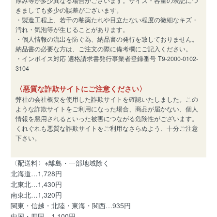
厚み等が多少異なる場合がございます。サイズ・容量の表記につ
きましても多少の誤差がございます。
・製造工程上、若干の釉薬たれや目立たない程度の微細なキズ・
汚れ・気泡等が生じることがあります。
・個人情報の流出を防ぐ為、納品書の発行を致しておりません。
納品書の必要な方は、ご注文の際に備考欄にご記入ください。
・インボイス対応 適格請求書発行事業者登録番号 T9-2000-0102-
3104
〈悪質な詐欺サイトにご注意ください〉
弊社の会社概要を使用した詐欺サイトを確認いたしました。この
ような詐欺サイトをご利用になった場合、商品が届かない、個人
情報を悪用されるといった被害につながる危険性がございます。
くれぐれも悪質な詐欺サイトをご利用なさらぬよう、十分ご注意
下さい。
〈配送料〉※離島・一部地域除く
北海道…1,728円
北東北…1,430円
南東北…1,320円
関東・信越・北陸・東海・関西…935円
中国・四国…1,100円