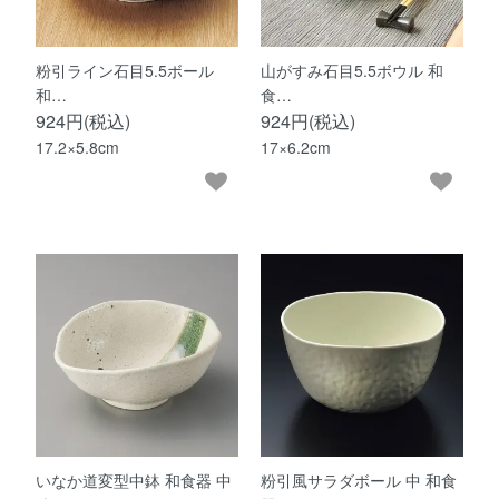
粉引ライン石目5.5ボール
山がすみ石目5.5ボウル 和
和…
食…
924円(税込)
924円(税込)
17.2×5.8cm
17×6.2cm
いなか道変型中鉢 和食器 中
粉引風サラダボール 中 和食