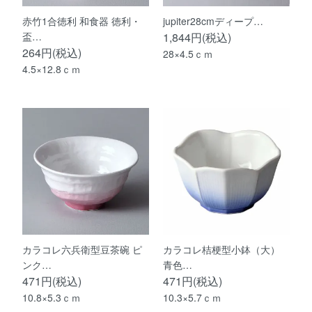
赤竹1合徳利 和食器 徳利・
jupiter28cmディープ…
盃…
1,844円(税込)
264円(税込)
28×4.5ｃｍ
4.5×12.8ｃｍ
カラコレ六兵衛型豆茶碗 ピ
カラコレ桔梗型小鉢（大）
ンク…
青色…
471円(税込)
471円(税込)
10.8×5.3ｃｍ
10.3×5.7ｃｍ