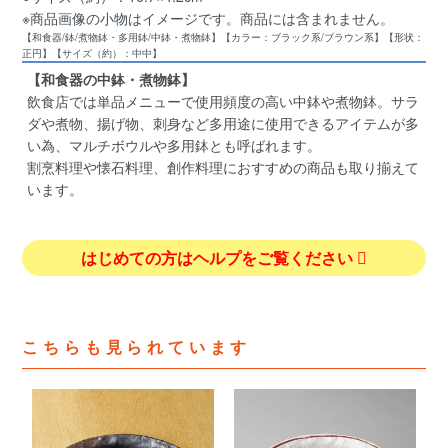
※商品画像の小物はイメージです。商品には含まれません。
【和食器/鉢/煮物鉢・多用鉢/中鉢・煮物鉢】【カラー：ブラック系/ブラウン系】【形状：
正円】【サイズ（約）：中中】
【和食器の中鉢・煮物鉢】
飲食店では単品メニューで使用頻度の高い中鉢や煮物鉢。サラ
ダや煮物、揚げ物、刺身など多用途に使用できるアイテムが多
い為、マルチボウルや多用鉢とも呼ばれます。
割烹料理や懐石料理、創作料理におすすめの商品も取り揃えて
います。
はじめての方はヘルプをご覧ください
こちらも見られています