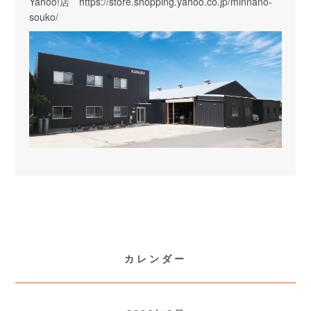
Yahoo!店
https://store.shopping.yahoo.co.jp/minnano-
souko/
カレンダー