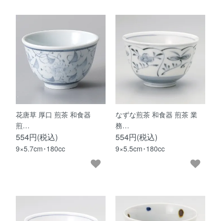
花唐草 厚口 煎茶 和食器
なずな煎茶 和食器 煎茶 業
煎…
務…
554円(税込)
554円(税込)
9×5.7cm･180cc
9×5.5cm･180cc