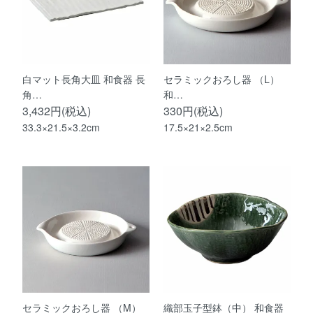
白マット長角大皿 和食器 長
セラミックおろし器 （L）
角…
和…
3,432円(税込)
330円(税込)
33.3×21.5×3.2cm
17.5×21×2.5cm
セラミックおろし器 （M）
織部玉子型鉢（中） 和食器