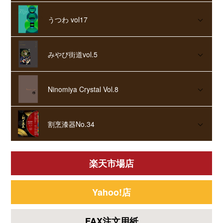
うつわ vol17
みやび街道vol.5
Ninomiya Crystal Vol.8
割烹漆器No.34
楽天市場店
Yahoo!店
FAX注文用紙