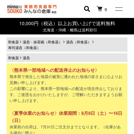
0
10,000円（税込）以上お買い上げで送料無料
北海道・沖縄・離島は送料割引
和食器
湯呑・抹茶碗（和食器）
湯呑（和食器）
寿司湯呑（和食器）
和食器
湯呑
〈熊本県一部地域への配送停止のお知らせ〉
熊本県で発生した地震の被害に遭われた地域の皆さまに心よりお
見舞い申し上げます。
この影響により、熊本県一部地域への配送が現在停止しておりま
す。ご迷惑をおかけいたしますが、ご理解いただきますようお願
い申し上げます。
〈夏季休業のお知らせ〉休業期間：8月8日（土）〜16日
（日）
休業前の出荷は、7月31日ご注文分までとなります。（在庫があ
る場合に限り）