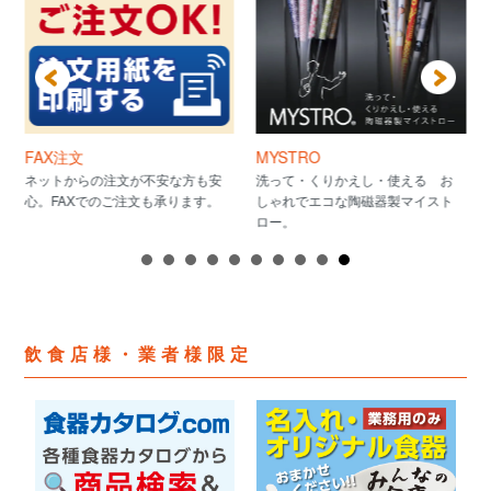
FAX注文
MYSTRO
ネットからの注文が不安な方も安
洗って・くりかえし・使える お
心。FAXでのご注文も承ります。
しゃれでエコな陶磁器製マイスト
ロー。
飲食店様・業者様限定