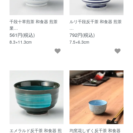
千段十草煎茶 和食器 煎茶
ルリ千段反千茶 和食器 煎茶
業…
…
561円(税込)
792円(税込)
8.3×11.3cm
7.5×6.3cm
エメラルド反千茶 和食器 煎
均窯花しずく反千茶 和食器