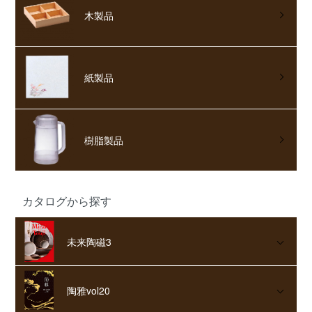
木製品
紙製品
樹脂製品
カタログから探す
未来陶磁3
陶雅vol20