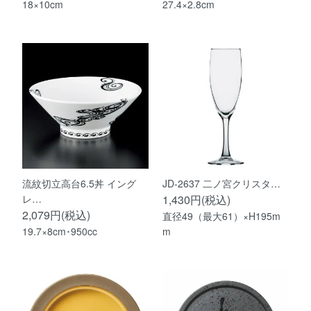
18×10cm
27.4×2.8cm
流紋切立高台6.5丼 イング
JD-2637 二ノ宮クリスタ…
レ…
1,430円(税込)
2,079円(税込)
直径49（最大61）×H195m
19.7×8cm･950cc
m