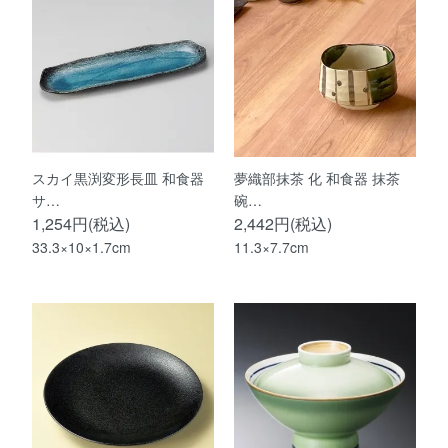
スカイ黒渕変形長皿 和食器
夢織部抹茶 化 和食器 抹茶
サ…
碗…
1,254円(税込)
2,442円(税込)
33.3×10×1.7cm
11.3×7.7cm