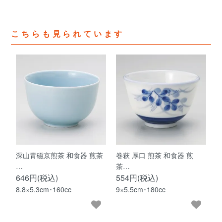
こちらも見られています
深山青磁京煎茶 和食器 煎茶
巻萩 厚口 煎茶 和食器 煎
…
茶…
646円(税込)
554円(税込)
8.8×5.3cm･160cc
9×5.5cm･180cc