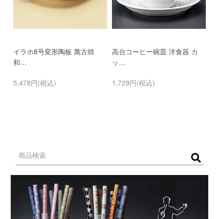
イラホ8号変形陶板 萬古焼
高台コーヒー碗皿 洋食器 カ
濃
和…
ッ…
…
5,478円(税込)
1,729円(税込)
9