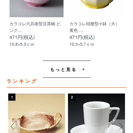
カラコレ六兵衛型豆茶碗 ピ
カラコレ桔梗型小鉢（大）
ンク…
黄色 …
471円(税込)
471円(税込)
10.8×5.3ｃｍ
10.3×5.7ｃｍ
もっと見る
ランキング
1
2
3