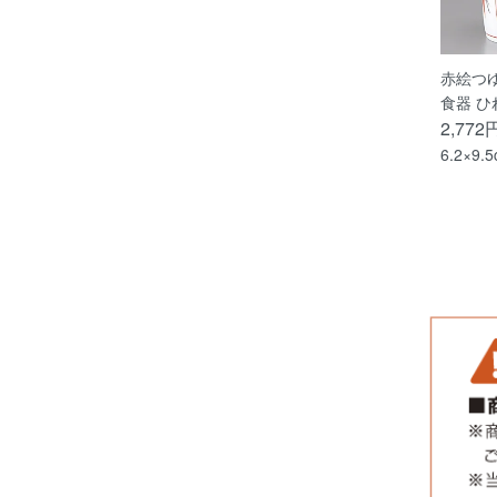
赤絵つ
食器 ひ
2,772
6.2×9.