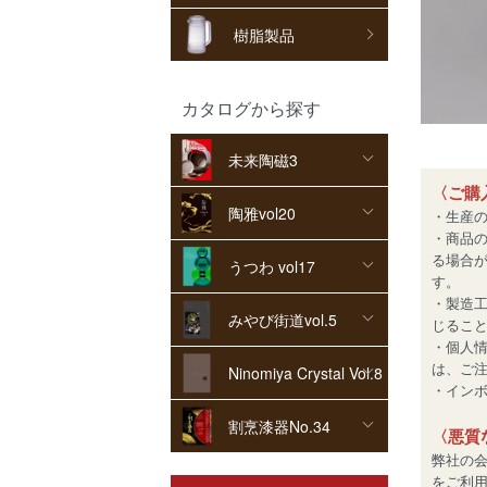
樹脂製品
カタログから探す
未来陶磁3
〈ご購
陶雅vol20
・生産
・商品
る場合
うつわ vol17
す。
・製造
みやび街道vol.5
じるこ
・個人
は、ご
Ninomiya Crystal Vol.8
・インボイ
割烹漆器No.34
〈悪質
弊社の
をご利