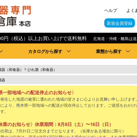
ヘルプ
よく
新規会員登録
,000円（税込）以上お買い上げで送料無料
北海道・沖縄・離島は送
カタログから探す
業態から探す
酒器（和食器）
ひれ酒（和食器）
酒器
県一部地域への配送停止のお知らせ〉
で発生した地震の被害に遭われた地域の皆さまに心よりお見舞い申し上げます
響により、熊本県一部地域への配送が現在停止しております。ご迷惑をおかけ
ます。
休業のお知らせ〉休業期間：8月8日（土）〜16日（日）
出荷は、7月31日ご注文分までとなります。（在庫がある場合に限り）
以降のご注文は、発送が8月17日以降になる場合がございます。また休業期