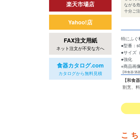
楽天市場店
ながる
十分ご
Yahoo!店
特にふぐ
FAX注文用紙
●型番：s0
ネット注文が不安な方へ
●サイズ（約
●強化
食器カタログ.com
※商品画
【和食器/酒
カタログから無料見積
【和食器
割烹、料
こ