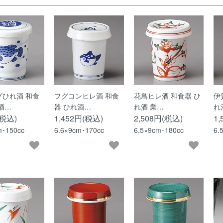
グひれ酒 和食
フグコンヒレ酒 和食
花鳥ヒレ酒 和食器 ひ
伊
酒…
器 ひれ酒…
れ酒 業…
れ
(税込)
1,452円(税込)
2,508円(税込)
1
m･150cc
6.6×9cm･170cc
6.5×9cm･180cc
6.