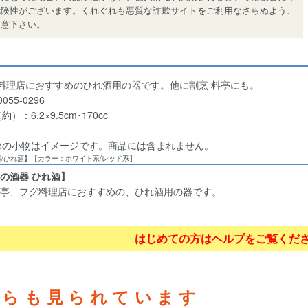
危険性がございます。くれぐれも悪質な詐欺サイトをご利用なさらぬよう、
注意下さい。
料理店におすすめのひれ酒用の器です。他に割烹 料亭にも。
055-0296
）：6.2×9.5cm･170cc
像の小物はイメージです。商品には含まれません。
器/ひれ酒】【カラー：ホワイト系/レッド系】
の酒器 ひれ酒】
亭、フグ料理店におすすめの、ひれ酒用の器です。
はじめての方はヘルプをご覧くだ
ちらも見られています