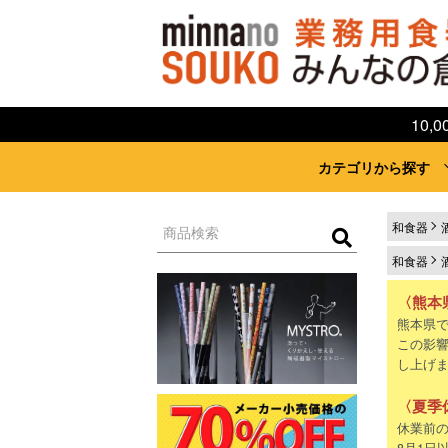
10
カテゴリから探す
和食器
和食器
〈熊本
熊本県
この影
し上げ
〈夏季
休業前の
8月1日