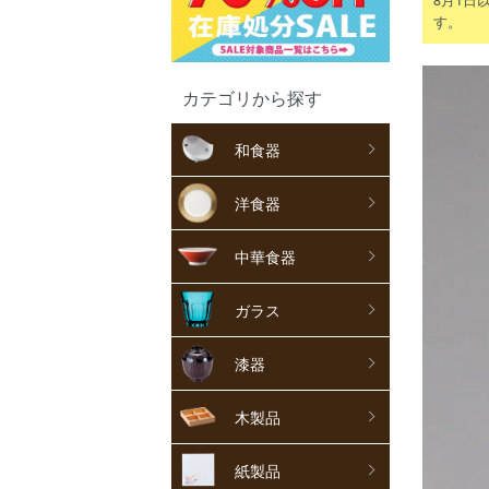
す。
カテゴリから探す
和食器
洋食器
中華食器
ガラス
漆器
木製品
紙製品