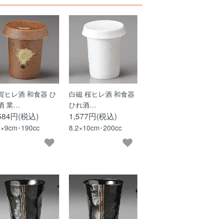
賀ヒレ酒 和食器 ひ
白磁 桜ヒレ酒 和食器
酒 業…
ひれ酒…
,584円(税込)
1,577円(税込)
5×9cm･190cc
8.2×10cm･200cc