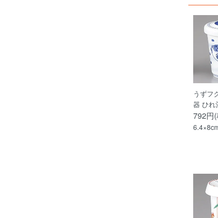
うずフ
器 ひれ
792円
6.4×8c