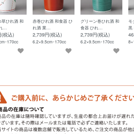
ゆ草ひれ酒 和
赤巻ひれ酒 和食器 ひ
グリーン巻ひれ酒 和
モ
れ…
れ酒 業…
食器 ひれ…
黒
円(税込)
2,739円(税込)
2,739円(税込)
4
5cm･170cc
6.2×9.5cm･170cc
6.2×9.5cm･170cc
8×