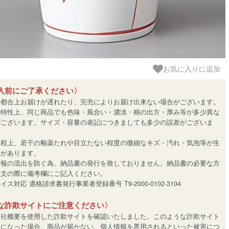
お気に入りに追加
入前にご了承ください〉
の都合上お届けが遅れたり、完売によりお届け出来ない場合がございます。
の特性上、同じ商品でも色味・風合い・濃淡・柄の出方・厚み等が多少異な
がございます。サイズ・容量の表記につきましても多少の誤差がございま
工程上、若干の釉薬たれや目立たない程度の微細なキズ・汚れ・気泡等が生
とがあります。
情報の流出を防ぐ為、納品書の発行を致しておりません。納品書の必要な方
注文の際に備考欄にご記入ください。
ス対応 適格請求書発行事業者登録番号 T9-2000-0102-3104
な詐欺サイトにご注意ください〉
会社概要を使用した詐欺サイトを確認いたしました。このような詐欺サイト
用になった場合、商品が届かない、個人情報を悪用されるといった被害につ