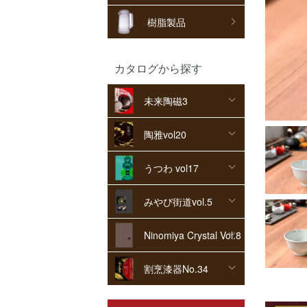
樹脂製品
カタログから探す
未来陶磁3
陶雅vol20
うつわ vol17
みやび街道vol.5
Ninomiya Crystal Vol.8
割烹漆器No.34