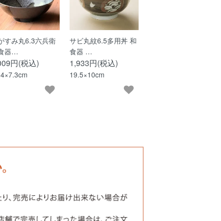
がすみ丸6.3六兵衛
サビ丸紋6.5多用丼 和
食器…
食器 …
,009円(税込)
1,933円(税込)
.4×7.3cm
19.5×10cm