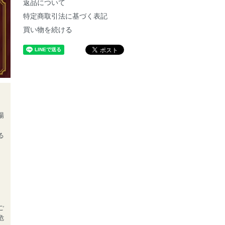
返品について
特定商取引法に基づく表記
買い物を続ける
場
る
、
ご
危