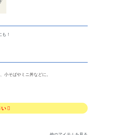
下
にも！
、小そばやミニ丼などに。
さい
他のアイテムを見る