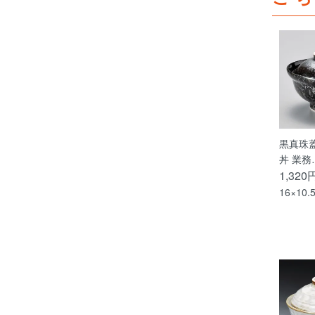
黒真珠蓋
丼 業務
1,320
16×10.