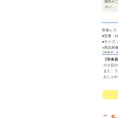
険性が
さい。
和食レス
●型番：s0
●サイズ（約
※商品画
【和食/丼・
【和食器
小さ目の
また、ラ
おしゃれ
こ