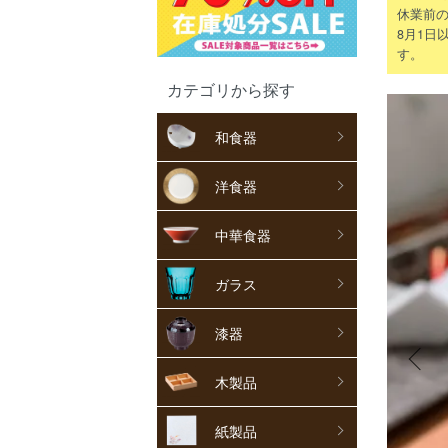
休業前の
8月1日
す。
カテゴリから探す
和食器
洋食器
中華食器
ガラス
漆器
木製品
紙製品