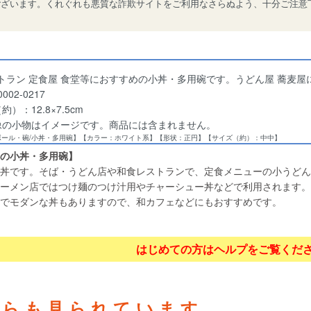
ございます。くれぐれも悪質な詐欺サイトをご利用なさらぬよう、十分ご注意
トラン 定食屋 食堂等におすすめの小丼・多用碗です。うどん屋 蕎麦屋
002-0217
）：12.8×7.5cm
像の小物はイメージです。商品には含まれません。
ボール・碗/小丼・多用碗】【カラー：ホワイト系】【形状：正円】【サイズ（約）：中中】
の小丼・多用碗】
丼です。そば・うどん店や和食レストランで、定食メニューの小うどん
ーメン店ではつけ麺のつけ汁用やチャーシュー丼などで利用されます。
でモダンな丼もありますので、和カフェなどにもおすすめです。
はじめての方はヘルプをご覧くだ
ちらも見られています