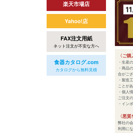
楽天市場店
Yahoo!店
FAX注文用紙
ネット注文が不安な方へ
〈ご購
食器カタログ.com
・生産
・商品
カタログから無料見積
合がご
・製造
ことが
・個人
ご注文
・インボイ
〈悪質
弊社の
利用に