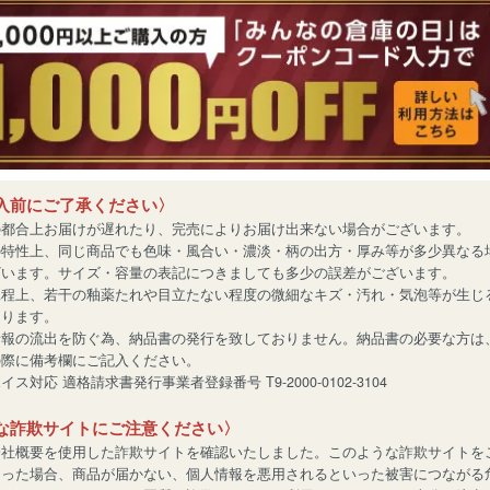
入前にご了承ください〉
の都合上お届けが遅れたり、完売によりお届け出来ない場合がございます。
の特性上、同じ商品でも色味・風合い・濃淡・柄の出方・厚み等が多少異なる
ざいます。サイズ・容量の表記につきましても多少の誤差がございます。
工程上、若干の釉薬たれや目立たない程度の微細なキズ・汚れ・気泡等が生じ
あります。
情報の流出を防ぐ為、納品書の発行を致しておりません。納品書の必要な方は
の際に備考欄にご記入ください。
ス対応 適格請求書発行事業者登録番号 T9-2000-0102-3104
な詐欺サイトにご注意ください〉
会社概要を使用した詐欺サイトを確認いたしました。このような詐欺サイトを
なった場合、商品が届かない、個人情報を悪用されるといった被害につながる