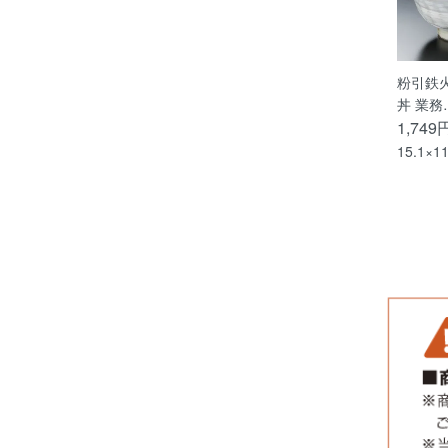
粉引鉄火
丼 業務
1,749
15.1×1