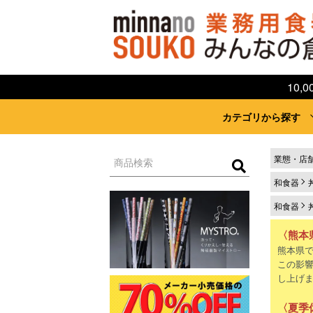
10
カテゴリから探す
業態・店
和食器
和食器
〈熊本
熊本県
この影
し上げ
〈夏季