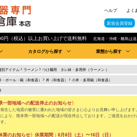
ヘルプ
よく
新規会員登録
,000円（税込）以上お買い上げで送料無料
北海道・沖縄・離島は送
カタログから探す
業態から探す
舗別アイテム
ラーメン
つけ麺用 タレ鉢・多用丼（ラーメン ）
丼・ボール・碗（和食器）
丼（和食器）
小丼・多用碗（和食器）
丼
県一部地域への配送停止のお知らせ〉
で発生した地震の被害に遭われた地域の皆さまに心よりお見舞い申し上げます
響により、熊本県一部地域への配送が現在停止しております。ご迷惑をおかけ
ます。
休業のお知らせ〉休業期間：8月8日（土）〜16日（日）