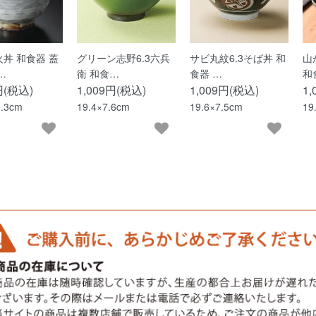
丼 和食器 蓋
グリーン志野6.3六兵
サビ丸紋6.3そば丼 和
山
…
衛 和食…
食器 …
和
円(税込)
1,009円(税込)
1,009円(税込)
1
1.3cm
19.4×7.6cm
19.6×7.5cm
19