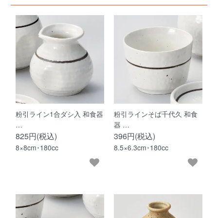
粉引ライン1合ダシ入 和食器
粉引ラインそば千代久 和食
…
器 …
825円(税込)
396円(税込)
8×8cm･180cc
8.5×6.3cm･180cc