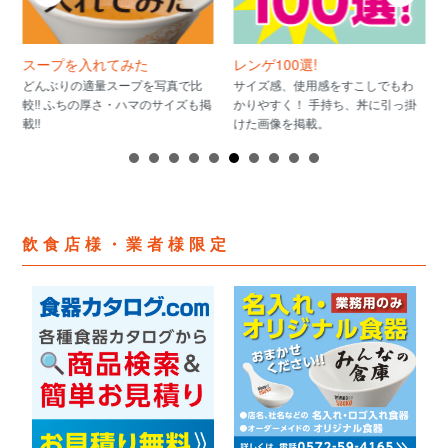
スープを入れてみた
レンゲ100選!
どんぶりの適量スープを写真で比
サイズ感、使用感をすこしでもわ
較!! ふちの厚さ・ハマのサイズも掲
かりやすく！ 手持ち、丼に引っ掛
載!!
けた画像を掲載。
飲食店様・業者様限定