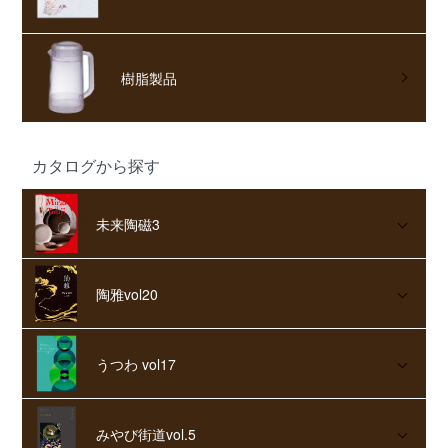
樹脂製品
カタログから探す
未来陶磁3
陶雅vol20
うつわ vol17
みやび街道vol.5