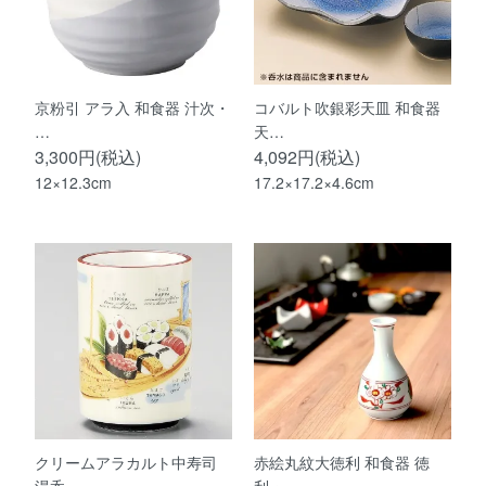
京粉引 アラ入 和食器 汁次・
コバルト吹銀彩天皿 和食器
…
天…
3,300円(税込)
4,092円(税込)
12×12.3cm
17.2×17.2×4.6cm
クリームアラカルト中寿司
赤絵丸紋大徳利 和食器 徳