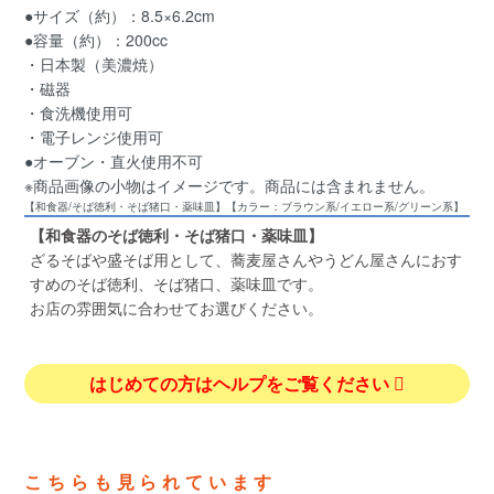
●サイズ（約）：8.5×6.2cm
●容量（約）：200cc
・日本製（美濃焼）
・磁器
・食洗機使用可
・電子レンジ使用可
●オーブン・直火使用不可
※商品画像の小物はイメージです。商品には含まれません。
【和食器/そば徳利・そば猪口・薬味皿】【カラー：ブラウン系/イエロー系/グリーン系】
【和食器のそば徳利・そば猪口・薬味皿】
ざるそばや盛そば用として、蕎麦屋さんやうどん屋さんにおす
すめのそば徳利、そば猪口、薬味皿です。
お店の雰囲気に合わせてお選びください。
はじめての方はヘルプをご覧ください
こちらも見られています