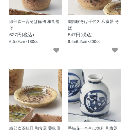
織部吹一合そば徳利 和食器
織部吹そば千代久 和食器 そ
そ…
ば…
627円(税込)
547円(税込)
6.5×9cm･180cc
8.5×6.2cm･200cc
織部吹薬味皿 和食器 薬味皿
手描花一合そば徳利 和食器