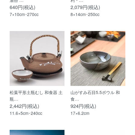
湯呑 …
利・…
640円(税込)
2,079円(税込)
7×10cm･270cc
8×14cm･250cc
松葉平形土瓶むし 和食器 土
山がすみ石目5.5ボウル 和
瓶…
食…
2,442円(税込)
924円(税込)
11.6×5cm･240cc
17×6.2cm