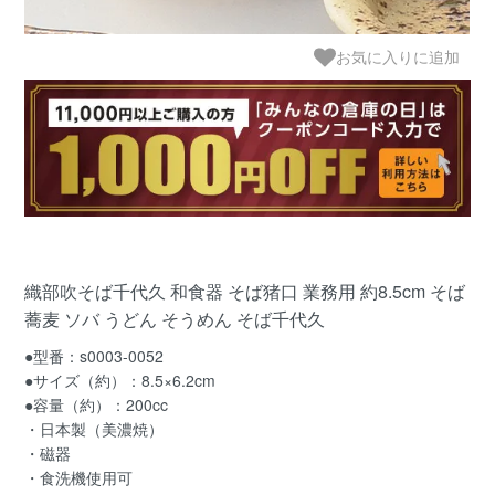
お気に入りに追加
織部吹そば千代久 和食器 そば猪口 業務用 約8.5cm そば
蕎麦 ソバ うどん そうめん そば千代久
●型番：s0003-0052
●サイズ（約）：8.5×6.2cm
●容量（約）：200cc
・日本製（美濃焼）
・磁器
・食洗機使用可