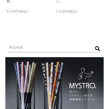
和…
ッ…
…
5,478円(税込)
1,729円(税込)
9