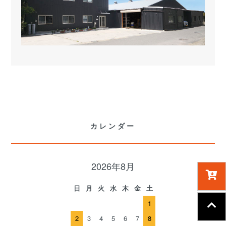
カレンダー
2026年8月
日
月
火
水
木
金
土
1
2
3
4
5
6
7
8