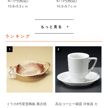
471円(税込)
471円(税込)
10.8×5.3ｃｍ
10.3×5.7ｃｍ
もっと見る
ランキング
1
2
3
イラホ8号変形陶板 萬古焼
高台コーヒー碗皿 洋食器 カ
濃