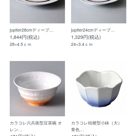
jupiter28cmディープ…
jupiter24cmディープ…
1,844円(税込)
1,329円(税込)
28×4.5ｃｍ
24×3.4ｃｍ
カラコレ六兵衛型豆茶碗 オ
カラコレ桔梗型小鉢（大）
レン…
青色…