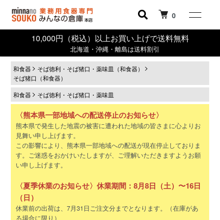
0
10,000円（税込）以上お買い上げで送料無料
北海道・沖縄・離島は送料割引
和食器
そば徳利・そば猪口・薬味皿（和食器）
そば猪口（和食器）
和食器
そば徳利・そば猪口・薬味皿
〈熊本県一部地域への配送停止のお知らせ〉
熊本県で発生した地震の被害に遭われた地域の皆さまに心よりお
見舞い申し上げます。
この影響により、熊本県一部地域への配送が現在停止しておりま
す。ご迷惑をおかけいたしますが、ご理解いただきますようお願
い申し上げます。
〈夏季休業のお知らせ〉休業期間：8月8日（土）〜16日
（日）
休業前の出荷は、7月31日ご注文分までとなります。（在庫があ
る場合に限り）