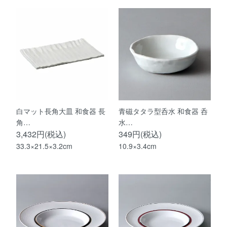
白マット長角大皿 和食器 長
青磁タタラ型呑水 和食器 呑
角…
水…
3,432円(税込)
349円(税込)
33.3×21.5×3.2cm
10.9×3.4cm