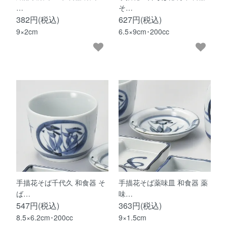
…
そ…
382円(税込)
627円(税込)
9×2cm
6.5×9cm･200cc
手描花そば千代久 和食器 そ
手描花そば薬味皿 和食器 薬
ば…
味…
547円(税込)
363円(税込)
8.5×6.2cm･200cc
9×1.5cm