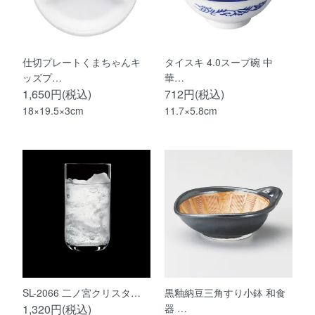
仕切プレートくまちゃんキ
タイスキ 4.0スープ碗 中
ッズプ…
華…
1,650円(税込)
712円(税込)
18×19.5×3cm
11.7×5.8cm
SL-2066 二ノ宮クリスタ…
黒釉納豆三角すり小鉢 和食
1,320円(税込)
器 …