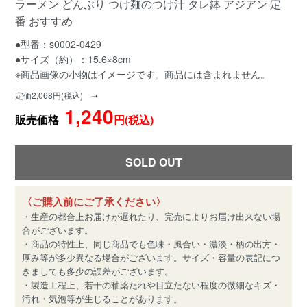
ラーメン どんぶり つけ麺のつけ汁 タレ鉢 アジアン 定
番 おすすめ
●型番：s0002-0429
●サイズ（約）：15.6×8cm
※商品画像の小物はイメージです。商品には含まれません。
定価2,068円(税込) ➝
1,240
販売価格
円(税込)
SOLD OUT
〈ご購入前にご了承ください〉
・生産の都合上お届けが遅れたり、完売によりお届け出来ない場
合がございます。
・商品の特性上、同じ商品でも色味・風合い・濃淡・柄の出方・
厚み等が多少異なる場合がございます。サイズ・容量の表記につ
きましても多少の誤差がございます。
・製造工程上、若干の釉薬たれや目立たない程度の微細なキズ・
汚れ・気泡等が生じることがあります。