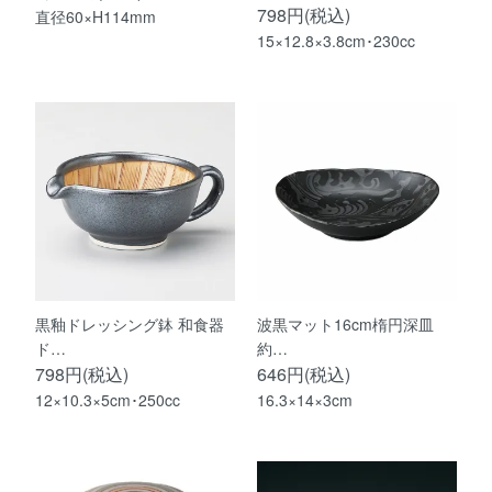
798円(税込)
直径60×H114mm
15×12.8×3.8cm･230cc
黒釉ドレッシング鉢 和食器
波黒マット16cm楕円深皿
ド…
約…
798円(税込)
646円(税込)
12×10.3×5cm･250cc
16.3×14×3cm