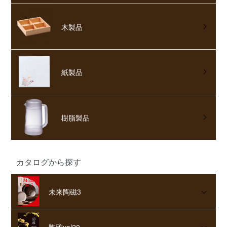
木製品
紙製品
樹脂製品
カタログから探す
未来陶磁3
陶雅vol20