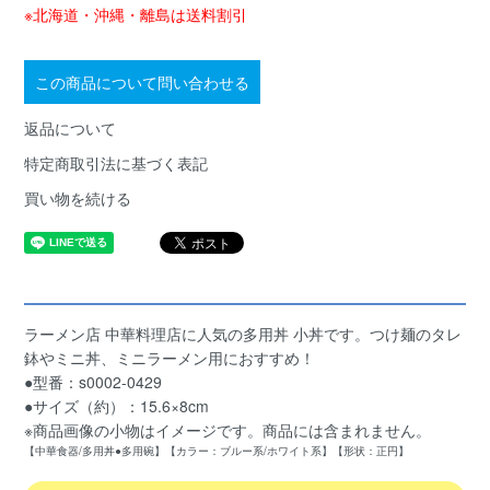
※北海道・沖縄・離島は送料割引
この商品について問い合わせる
返品について
特定商取引法に基づく表記
買い物を続ける
ラーメン店 中華料理店に人気の多用丼 小丼です。つけ麺のタレ
鉢やミニ丼、ミニラーメン用におすすめ！
●型番：s0002-0429
●サイズ（約）：15.6×8cm
※商品画像の小物はイメージです。商品には含まれません。
【中華食器/多用丼●多用碗】【カラー：ブルー系/ホワイト系】【形状：正円】