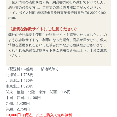
・個人情報の流出を防ぐ為、納品書の発行を致しておりません。
納品書の必要な方は、ご注文の際に備考欄にご記入ください。
・インボイス対応 適格請求書発行事業者登録番号 T9-2000-0102-
3104
〈悪質な詐欺サイトにご注意ください〉
弊社の会社概要を使用した詐欺サイトを確認いたしました。この
ような詐欺サイトをご利用になった場合、商品が届かない、個人
情報を悪用されるといった被害につながる危険性がございます。
くれぐれも悪質な詐欺サイトをご利用なさらぬよう、十分ご注意
下さい。
〈配送料〉※離島・一部地域除く
北海道…1,728円
北東北…1,430円
南東北…1,320円
関東・信越・北陸・東海・関西…935円
中国・四国…1,100円
九州…1,430円
沖縄…2,750円
10,000円（税込）以上ご購入で送料無料