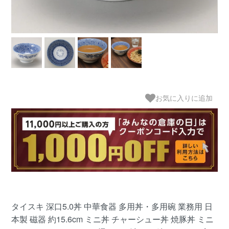
お気に入りに追加
タイスキ 深口5.0丼 中華食器 多用丼・多用碗 業務用 日
本製 磁器 約15.6cm ミニ丼 チャーシュー丼 焼豚丼 ミニ