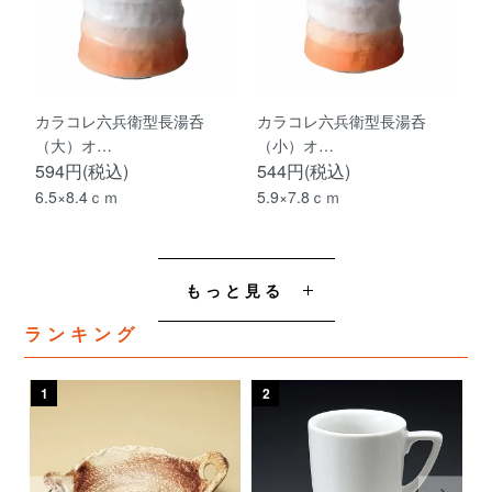
カラコレ六兵衛型長湯呑
カラコレ六兵衛型長湯呑
（大）オ…
（小）オ…
594円(税込)
544円(税込)
6.5×8.4ｃｍ
5.9×7.8ｃｍ
もっと見る
ランキング
1
2
3