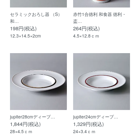
セラミックおろし器 （S）
赤竹1合徳利 和食器 徳利・
和…
盃…
198円(税込)
264円(税込)
12.3×14.5×2cm
4.5×12.8ｃｍ
jupiter28cmディープ…
jupiter24cmディープ…
1,844円(税込)
1,329円(税込)
28×4.5ｃｍ
24×3.4ｃｍ