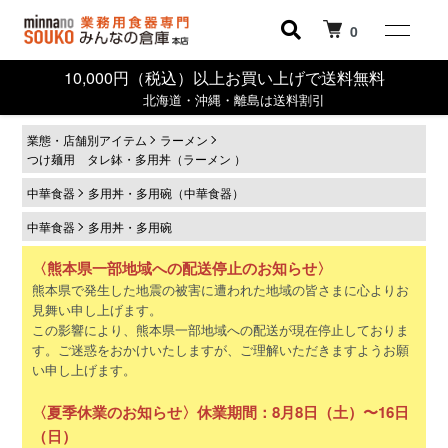
0
10,000円（税込）以上お買い上げで送料無料
北海道・沖縄・離島は送料割引
業態・店舗別アイテム
ラーメン
つけ麺用 タレ鉢・多用丼（ラーメン ）
中華食器
多用丼・多用碗（中華食器）
中華食器
多用丼・多用碗
〈熊本県一部地域への配送停止のお知らせ〉
熊本県で発生した地震の被害に遭われた地域の皆さまに心よりお
見舞い申し上げます。
この影響により、熊本県一部地域への配送が現在停止しておりま
す。ご迷惑をおかけいたしますが、ご理解いただきますようお願
い申し上げます。
〈夏季休業のお知らせ〉休業期間：8月8日（土）〜16日
（日）