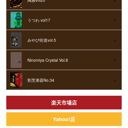
うつわ vol17
みやび街道vol.5
Ninomiya Crystal Vol.8
割烹漆器No.34
楽天市場店
Yahoo!店