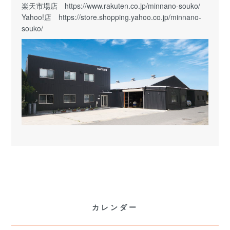
楽天市場店
https://www.rakuten.co.jp/minnano-souko/
Yahoo!店
https://store.shopping.yahoo.co.jp/minnano-
souko/
カレンダー