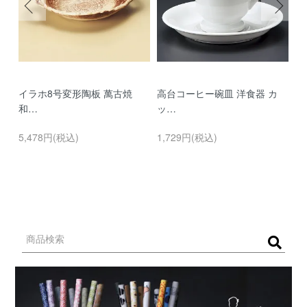
イラホ8号変形陶板 萬古焼
高台コーヒー碗皿 洋食器 カ
濃
和…
ッ…
…
5,478円(税込)
1,729円(税込)
9