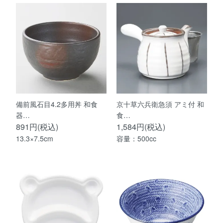
備前風石目4.2多用丼 和食
京十草六兵衛急須 アミ付 和
器…
食…
891円(税込)
1,584円(税込)
13.3×7.5cm
容量：500cc