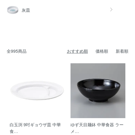
灰皿
全995商品
おすすめ順
価格順
新着順
白玉渕 9吋ギョウザ皿 中華
ゆず天目麺鉢 中華食器 ラー
食…
メ…