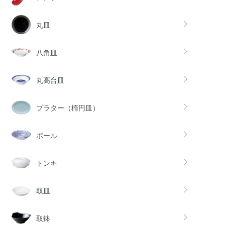
丸皿
八角皿
丸高台皿
プラター（楕円皿）
ボール
トンキ
取皿
取鉢