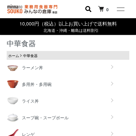
0
10,000円（税込）以上お買い上げで送料無料
北海道・沖縄・離島は送料割引
中華食器
ホーム
中華食器
カテゴリー一覧
ラーメン丼
多用丼・多用碗
ライス丼
スープ碗・スープボール
レンゲ